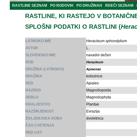
RASTLINE SEZNAM
PO RODOVIH
PO DRUŽINAH
RDEČI SEZNAM
RASTLINE, KI RASTEJO V BOTANIČN
SPLOŠNI PODATKI O RASTLINI (
Hera
LATINSKO IME
Heracleum sphondylium
AVTOR
L.
SLOVENSKO IME
navadni dežen
ROD
Heracleum
DRUŽINA (LATINSKO)
Apiaceae
DRUŽINA
kobulnice
RED
Apiales
RAZRED
Magnoliopsida
DEBLO
Magnoliophyta
KRALJESTVO
Plantae
RAZŠIRJENOST
Evrazija
ŽIVLJENJSKA DOBA
dvoletnica
ČAS CVETENJA
RED LIST