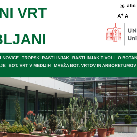
abc
NI VRT
+
-
A
A
BLJANI
 NOVICE
TROPSKI RASTLINJAK
RASTLINJAK TIVOLI
O BOTAN
NJE
BOT. VRT V MEDIJIH
MREŽA BOT. VRTOV IN ARBORETUMOV