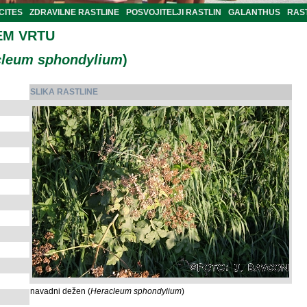
CITES
ZDRAVILNE RASTLINE
POSVOJITELJI RASTLIN
GALANTHUS
RAST
EM VRTU
cleum sphondylium
)
SLIKA RASTLINE
navadni dežen (
Heracleum sphondylium
)