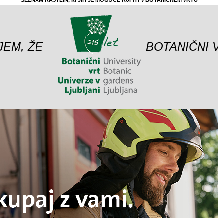
SEZNAM RASTLIN, KI JIH JE MOGOČE KUPITI V BOTANIČNEM VRTU
JEM, ŽE
BOTANIČNI 