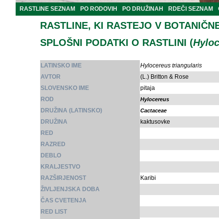
RASTLINE SEZNAM
PO RODOVIH
PO DRUŽINAH
RDEČI SEZNAM
RASTLINE, KI RASTEJO V BOTANIČN
SPLOŠNI PODATKI O RASTLINI (
Hyloc
LATINSKO IME
Hylocereus triangularis
AVTOR
(L.) Britton & Rose
SLOVENSKO IME
pitaja
ROD
Hylocereus
DRUŽINA (LATINSKO)
Cactaceae
DRUŽINA
kaktusovke
RED
RAZRED
DEBLO
KRALJESTVO
RAZŠIRJENOST
Karibi
ŽIVLJENJSKA DOBA
ČAS CVETENJA
RED LIST