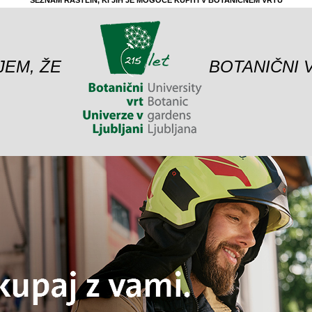
SEZNAM RASTLIN, KI JIH JE MOGOČE KUPITI V BOTANIČNEM VRTU
JEM, ŽE
BOTANIČNI 