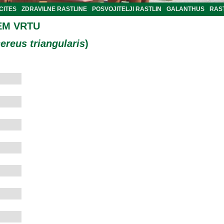
CITES
ZDRAVILNE RASTLINE
POSVOJITELJI RASTLIN
GALANTHUS
RAST
EM VRTU
ereus triangularis
)