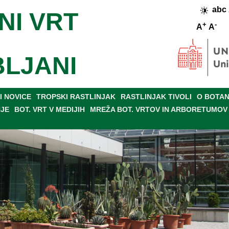
abc
NI VRT
+
-
A
A
BLJANI
 NOVICE
TROPSKI RASTLINJAK
RASTLINJAK TIVOLI
O BOTAN
NJE
BOT. VRT V MEDIJIH
MREŽA BOT. VRTOV IN ARBORETUMOV