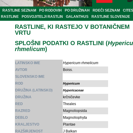
RASTLINE SEZNAM
PO RODOVIH
PO DRUŽINAH
RDEČI SEZNAM
CITE
RASTLINE
POSVOJITELJI RASTLIN
GALANTHUS
RASTLINE SLOVENIJE
RASTLINE, KI RASTEJO V BOTANIČNEM
VRTU
SPLOŠNI PODATKI O RASTLINI (
Hyperic
rhmelicum
)
LATINSKO IME
Hypericum rhmelicum
AVTOR
Boiss.
SLOVENSKO IME
ROD
Hypericum
DRUŽINA (LATINSKO)
Hypericaceae
DRUŽINA
krčničevke
RED
Theales
RAZRED
Magnoliopsida
DEBLO
Magnoliophyta
KRALJESTVO
Plantae
RAZŠIRJENOST
J Balkan