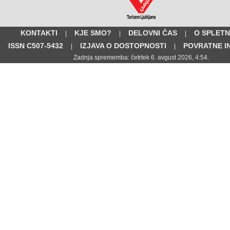
KONTAKTI
KJE SMO?
DELOVNI ČAS
O SPLETN
|
|
|
ISSN C507-5432
IZJAVA O DOSTOPNOSTI
POVRATNE I
|
|
Zadnja sprememba: četrtek 6. avgust 2026, 4:54.