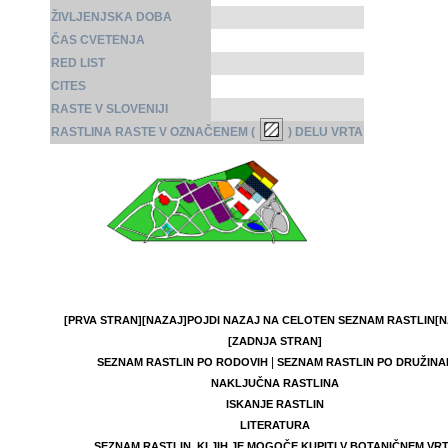
ŽIVLJENJSKA DOBA
ČAS CVETENJA
RED LIST
CITES
RASTE V SLOVENIJI
RASTLINA RASTE V OZNAČENEM (
) DELU VRTA
[PRVA STRAN]
[NAZAJ]
POJDI NAZAJ NA CELOTEN SEZNAM RASTLIN
[N
[ZADNJA STRAN]
|
SEZNAM RASTLIN PO RODOVIH
SEZNAM RASTLIN PO DRUŽINA
NAKLJUČNA RASTLINA
ISKANJE RASTLIN
LITERATURA
SEZNAM RASTLIN, KI JIH JE MOGOČE KUPITI V BOTANIČNEM VR