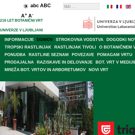
abc
ABC
+
-
A
A
216 LET BOTANIČNI VRT
UNIVERZE V LJUBLJANI
INFORMACIJE
DOMOV
STROKOVNA VODSTVA
DOGODKI NO
TROPSKI RASTLINJAK
RASTLINJAK TIVOLI
O BOTANIČNEM 
PONUDBA
RASTLINE SEZNAM
POVEZAVE
POMAGAM VRTU
PRODAJALNA
RAZISKAVE IN DELOVANJE
BOT. VRT V MEDIJI
MREŽA BOT. VRTOV IN ARBORETUMOV
NOVI VRT