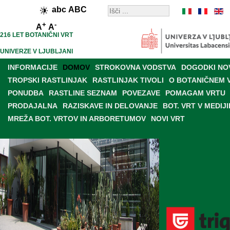
abc
ABC
+
-
A
A
216 LET BOTANIČNI VRT
UNIVERZE V LJUBLJANI
INFORMACIJE
DOMOV
STROKOVNA VODSTVA
DOGODKI NO
TROPSKI RASTLINJAK
RASTLINJAK TIVOLI
O BOTANIČNEM 
PONUDBA
RASTLINE SEZNAM
POVEZAVE
POMAGAM VRTU
PRODAJALNA
RAZISKAVE IN DELOVANJE
BOT. VRT V MEDIJI
MREŽA BOT. VRTOV IN ARBORETUMOV
NOVI VRT