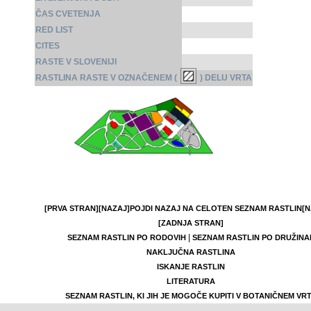
ČAS CVETENJA
RED LIST
CITES
RASTE V SLOVENIJI
RASTLINA RASTE V OZNAČENEM (
) DELU VRTA
[PRVA STRAN]
[NAZAJ]
POJDI NAZAJ NA CELOTEN SEZNAM RASTLIN
[N
[ZADNJA STRAN]
|
SEZNAM RASTLIN PO RODOVIH
SEZNAM RASTLIN PO DRUŽINA
NAKLJUČNA RASTLINA
ISKANJE RASTLIN
LITERATURA
SEZNAM RASTLIN, KI JIH JE MOGOČE KUPITI V BOTANIČNEM VR