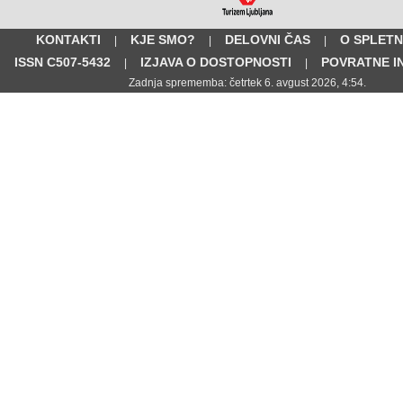
KONTAKTI
KJE SMO?
DELOVNI ČAS
O SPLETN
|
|
|
ISSN C507-5432
IZJAVA O DOSTOPNOSTI
POVRATNE I
|
|
Zadnja sprememba: četrtek 6. avgust 2026, 4:54.