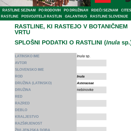
RASTLINE SEZNAM
PO RODOVIH
PO DRUŽINAH
RDEČI SEZNAM
CITE
RASTLINE
POSVOJITELJI RASTLIN
GALANTHUS
RASTLINE SLOVENIJE
RASTLINE, KI RASTEJO V BOTANIČNEM
VRTU
SPLOŠNI PODATKI O RASTLINI (
Inula
sp.
LATINSKO IME
Inula
sp.
AVTOR
SLOVENSKO IME
ROD
Inula
DRUŽINA (LATINSKO)
Asteraceae
DRUŽINA
nebinovke
RED
RAZRED
DEBLO
KRALJESTVO
RAZŠIRJENOST
ŽIVLJENJSKA DOBA