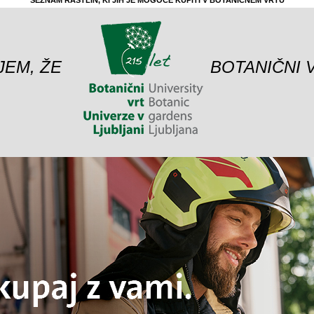
SEZNAM RASTLIN, KI JIH JE MOGOČE KUPITI V BOTANIČNEM VRTU
JEM, ŽE
BOTANIČNI 