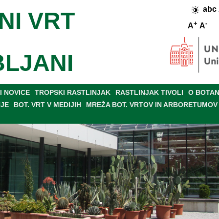
abc
NI VRT
+
-
A
A
BLJANI
 NOVICE
TROPSKI RASTLINJAK
RASTLINJAK TIVOLI
O BOTAN
NJE
BOT. VRT V MEDIJIH
MREŽA BOT. VRTOV IN ARBORETUMOV