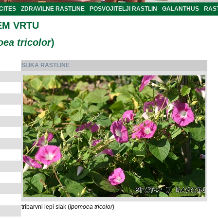
CITES
ZDRAVILNE RASTLINE
POSVOJITELJI RASTLIN
GALANTHUS
RAST
EM VRTU
ea tricolor
)
SLIKA RASTLINE
tribarvni lepi slak (
Ipomoea tricolor
)