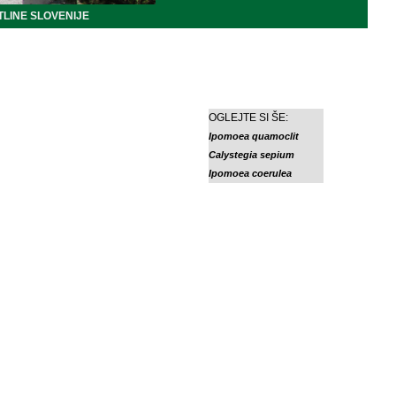
LINE SLOVENIJE
OGLEJTE SI ŠE:
Ipomoea quamoclit
Calystegia sepium
Ipomoea coerulea