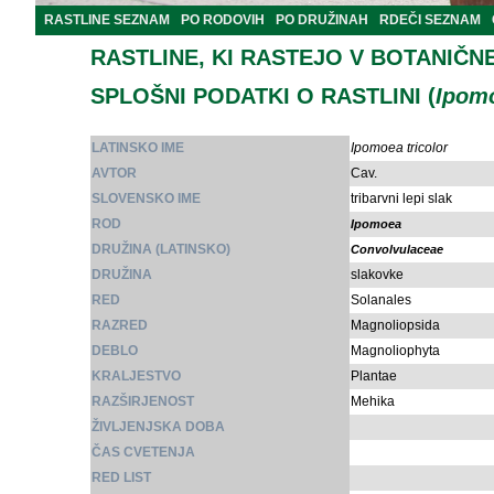
RASTLINE SEZNAM
PO RODOVIH
PO DRUŽINAH
RDEČI SEZNAM
RASTLINE, KI RASTEJO V BOTANIČN
SPLOŠNI PODATKI O RASTLINI (
Ipomo
LATINSKO IME
Ipomoea tricolor
AVTOR
Cav.
SLOVENSKO IME
tribarvni lepi slak
ROD
Ipomoea
DRUŽINA (LATINSKO)
Convolvulaceae
DRUŽINA
slakovke
RED
Solanales
RAZRED
Magnoliopsida
DEBLO
Magnoliophyta
KRALJESTVO
Plantae
RAZŠIRJENOST
Mehika
ŽIVLJENJSKA DOBA
ČAS CVETENJA
RED LIST