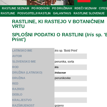
RASTLINE SEZNAM
PO RODOVIH
PO DRUŽINAH
RDEČI SEZNAM
CITE
RASTLINE
POSVOJITELJI RASTLIN
GALANTHUS
RASTLINE SLOVENIJE
RASTLINE, KI RASTEJO V BOTANIČNEM
VRTU
SPLOŠNI PODATKI O RASTLINI (
Iris
sp. '
Print')
LATINSKO IME
Iris
sp. 'Bold Print'
AVTOR
SLOVENSKO IME
perunika, sorta
ROD
Iris
DRUŽINA (LATINSKO)
Iridaceae
DRUŽINA
perunikovke
RED
RAZRED
DEBLO
KRALJESTVO
RAZŠIRJENOST
gojeno