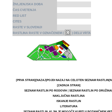
ŽIVLJENJSKA DOBA
ČAS CVETENJA
RED LIST
CITES
RASTE V SLOVENIJI
RASTLINA RASTE V OZNAČENEM (
) DELU VRTA
[PRVA STRAN]
[NAZAJ]
POJDI NAZAJ NA CELOTEN SEZNAM RASTLIN
[N
[ZADNJA STRAN]
|
SEZNAM RASTLIN PO RODOVIH
SEZNAM RASTLIN PO DRUŽINA
NAKLJUČNA RASTLINA
ISKANJE RASTLIN
LITERATURA
SEZNAM RASTLIN, KI JIH JE MOGOČE KUPITI V BOTANIČNEM VR