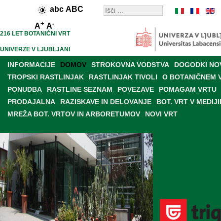
abc
ABC
+
-
A
A
216 LET BOTANIČNI VRT
UNIVERZE V LJUBLJANI
INFORMACIJE
DOMOV
STROKOVNA VODSTVA
DOGODKI NO
TROPSKI RASTLINJAK
RASTLINJAK TIVOLI
O BOTANIČNEM 
PONUDBA
RASTLINE SEZNAM
POVEZAVE
POMAGAM VRTU
PRODAJALNA
RAZISKAVE IN DELOVANJE
BOT. VRT V MEDIJI
MREŽA BOT. VRTOV IN ARBORETUMOV
NOVI VRT