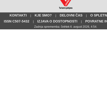
KONTAKTI
KJE SMO?
DELOVNI ČAS
O SPLETN
|
|
|
ISSN C507-5432
IZJAVA O DOSTOPNOSTI
POVRATNE I
|
|
Zadnja sprememba: četrtek 6. avgust 2026, 4:54.