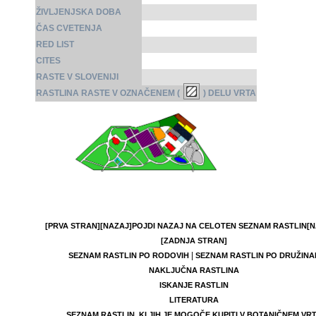
ŽIVLJENJSKA DOBA
ČAS CVETENJA
RED LIST
CITES
RASTE V SLOVENIJI
RASTLINA RASTE V OZNAČENEM (
) DELU VRTA
[PRVA STRAN]
[NAZAJ]
POJDI NAZAJ NA CELOTEN SEZNAM RASTLIN
[N
[ZADNJA STRAN]
|
SEZNAM RASTLIN PO RODOVIH
SEZNAM RASTLIN PO DRUŽINA
NAKLJUČNA RASTLINA
ISKANJE RASTLIN
LITERATURA
SEZNAM RASTLIN, KI JIH JE MOGOČE KUPITI V BOTANIČNEM VR