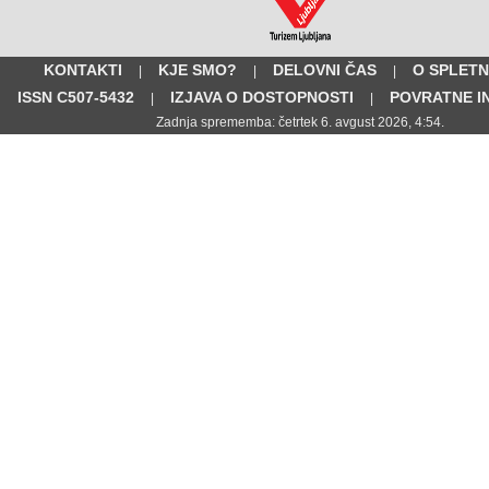
KONTAKTI
KJE SMO?
DELOVNI ČAS
O SPLETN
|
|
|
ISSN C507-5432
IZJAVA O DOSTOPNOSTI
POVRATNE I
|
|
Zadnja sprememba: četrtek 6. avgust 2026, 4:54.