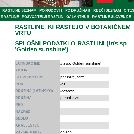
RASTLINE SEZNAM
PO RODOVIH
PO DRUŽINAH
RDEČI SEZNAM
CITE
RASTLINE
POSVOJITELJI RASTLIN
GALANTHUS
RASTLINE SLOVENIJE
RASTLINE, KI RASTEJO V BOTANIČNEM
VRTU
SPLOŠNI PODATKI O RASTLINI (
Iris
sp.
'Golden sunshine')
LATINSKO IME
Iris
sp. 'Golden sunshine'
AVTOR
SLOVENSKO IME
perunika, sorta
ROD
Iris
DRUŽINA (LATINSKO)
Iridaceae
DRUŽINA
perunikovke
RED
RAZRED
DEBLO
KRALJESTVO
RAZŠIRJENOST
gojeno