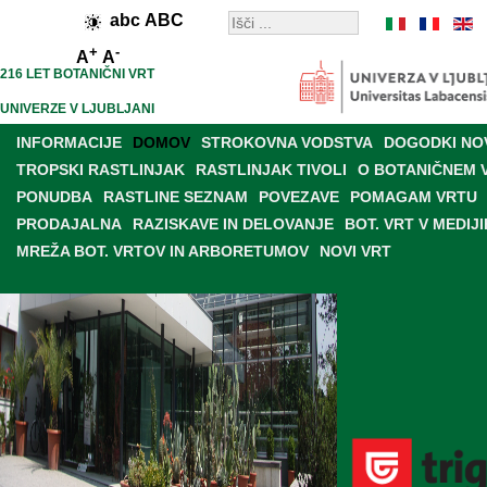
abc
ABC
+
-
A
A
216 LET BOTANIČNI VRT
UNIVERZE V LJUBLJANI
INFORMACIJE
DOMOV
STROKOVNA VODSTVA
DOGODKI NO
TROPSKI RASTLINJAK
RASTLINJAK TIVOLI
O BOTANIČNEM 
PONUDBA
RASTLINE SEZNAM
POVEZAVE
POMAGAM VRTU
PRODAJALNA
RAZISKAVE IN DELOVANJE
BOT. VRT V MEDIJI
MREŽA BOT. VRTOV IN ARBORETUMOV
NOVI VRT