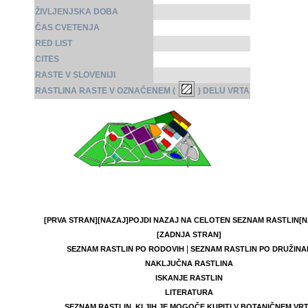
ŽIVLJENJSKA DOBA
ČAS CVETENJA
RED LIST
CITES
RASTE V SLOVENIJI
RASTLINA RASTE V OZNAČENEM (
) DELU VRTA
[PRVA STRAN]
[NAZAJ]
POJDI NAZAJ NA CELOTEN SEZNAM RASTLIN
[N
[ZADNJA STRAN]
|
SEZNAM RASTLIN PO RODOVIH
SEZNAM RASTLIN PO DRUŽINA
NAKLJUČNA RASTLINA
ISKANJE RASTLIN
LITERATURA
SEZNAM RASTLIN, KI JIH JE MOGOČE KUPITI V BOTANIČNEM VR