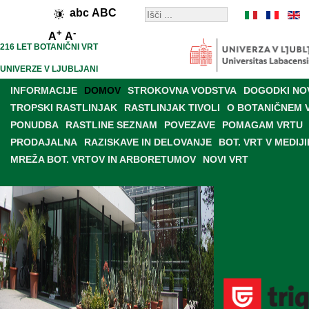
abc
ABC
+
-
A
A
216 LET BOTANIČNI VRT
UNIVERZE V LJUBLJANI
INFORMACIJE
DOMOV
STROKOVNA VODSTVA
DOGODKI NO
TROPSKI RASTLINJAK
RASTLINJAK TIVOLI
O BOTANIČNEM 
PONUDBA
RASTLINE SEZNAM
POVEZAVE
POMAGAM VRTU
PRODAJALNA
RAZISKAVE IN DELOVANJE
BOT. VRT V MEDIJI
MREŽA BOT. VRTOV IN ARBORETUMOV
NOVI VRT