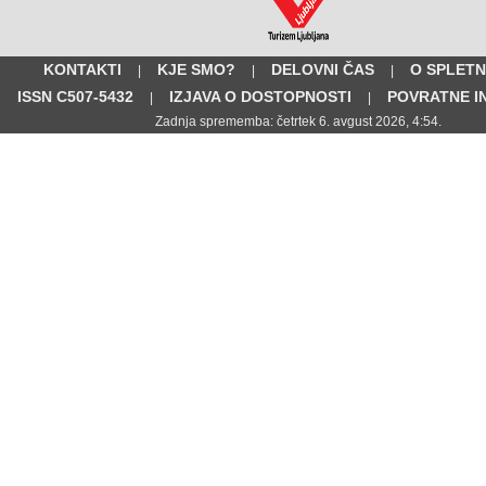
KONTAKTI
KJE SMO?
DELOVNI ČAS
O SPLETN
|
|
|
ISSN C507-5432
IZJAVA O DOSTOPNOSTI
POVRATNE I
|
|
Zadnja sprememba: četrtek 6. avgust 2026, 4:54.