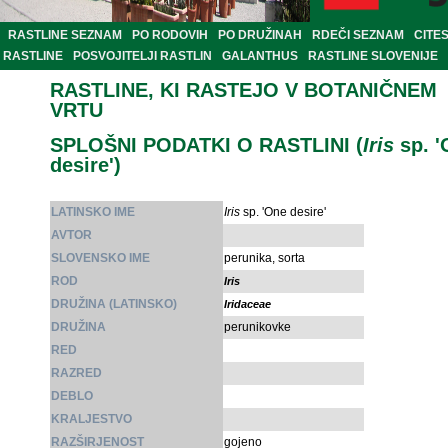
RASTLINE SEZNAM
PO RODOVIH
PO DRUŽINAH
RDEČI SEZNAM
CITE
RASTLINE
POSVOJITELJI RASTLIN
GALANTHUS
RASTLINE SLOVENIJE
RASTLINE, KI RASTEJO V BOTANIČNEM
VRTU
SPLOŠNI PODATKI O RASTLINI (
Iris
sp. '
desire')
LATINSKO IME
Iris
sp. 'One desire'
AVTOR
SLOVENSKO IME
perunika, sorta
ROD
Iris
DRUŽINA (LATINSKO)
Iridaceae
DRUŽINA
perunikovke
RED
RAZRED
DEBLO
KRALJESTVO
RAZŠIRJENOST
gojeno