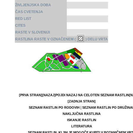
ŽIVLJENJSKA DOBA
ČAS CVETENJA
RED LIST
CITES
RASTE V SLOVENIJI
RASTLINA RASTE V OZNAČENEM (
) DELU VRTA
[PRVA STRAN]
[NAZAJ]
POJDI NAZAJ NA CELOTEN SEZNAM RASTLIN
[N
[ZADNJA STRAN]
|
SEZNAM RASTLIN PO RODOVIH
SEZNAM RASTLIN PO DRUŽINA
NAKLJUČNA RASTLINA
ISKANJE RASTLIN
LITERATURA
SEZNAM RASTLIN, KI JIH JE MOGOČE KUPITI V BOTANIČNEM VR