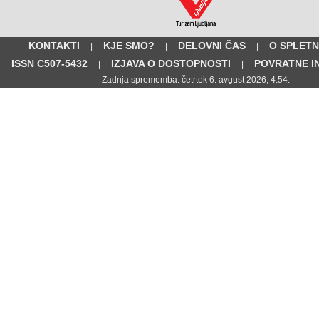
KONTAKTI
KJE SMO?
DELOVNI ČAS
O SPLETN
|
|
|
ISSN C507-5432
IZJAVA O DOSTOPNOSTI
POVRATNE I
|
|
Zadnja sprememba: četrtek 6. avgust 2026, 4:54.