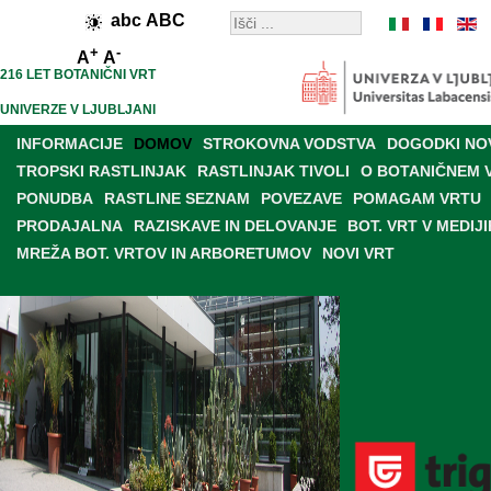
abc
ABC
+
-
A
A
216 LET BOTANIČNI VRT
UNIVERZE V LJUBLJANI
INFORMACIJE
DOMOV
STROKOVNA VODSTVA
DOGODKI NO
TROPSKI RASTLINJAK
RASTLINJAK TIVOLI
O BOTANIČNEM 
PONUDBA
RASTLINE SEZNAM
POVEZAVE
POMAGAM VRTU
PRODAJALNA
RAZISKAVE IN DELOVANJE
BOT. VRT V MEDIJI
MREŽA BOT. VRTOV IN ARBORETUMOV
NOVI VRT