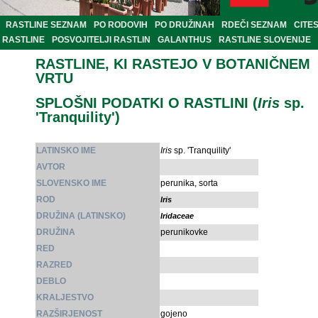
RASTLINE SEZNAM
PO RODOVIH
PO DRUŽINAH
RDEČI SEZNAM
CITE
RASTLINE
POSVOJITELJI RASTLIN
GALANTHUS
RASTLINE SLOVENIJE
RASTLINE, KI RASTEJO V BOTANIČNEM
VRTU
SPLOŠNI PODATKI O RASTLINI (
Iris
sp.
'Tranquility')
LATINSKO IME
Iris
sp. 'Tranquility'
AVTOR
SLOVENSKO IME
perunika, sorta
ROD
Iris
DRUŽINA (LATINSKO)
Iridaceae
DRUŽINA
perunikovke
RED
RAZRED
DEBLO
KRALJESTVO
RAZŠIRJENOST
gojeno