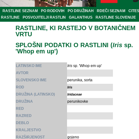
RASTLINE SEZNAM
PO RODOVIH
PO DRUŽINAH
RDEČI SEZNAM
CITE
RASTLINE
POSVOJITELJI RASTLIN
GALANTHUS
RASTLINE SLOVENIJE
RASTLINE, KI RASTEJO V BOTANIČNEM
VRTU
SPLOŠNI PODATKI O RASTLINI (
Iris
sp.
'Whop em up')
LATINSKO IME
Iris
sp. 'Whop em up'
AVTOR
SLOVENSKO IME
perunika, sorta
ROD
Iris
DRUŽINA (LATINSKO)
Iridaceae
DRUŽINA
perunikovke
RED
RAZRED
DEBLO
KRALJESTVO
RAZŠIRJENOST
gojeno