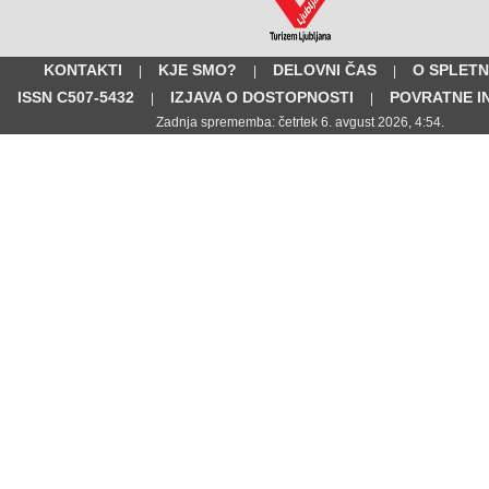
KONTAKTI
KJE SMO?
DELOVNI ČAS
O SPLETN
|
|
|
ISSN C507-5432
IZJAVA O DOSTOPNOSTI
POVRATNE I
|
|
Zadnja sprememba: četrtek 6. avgust 2026, 4:54.