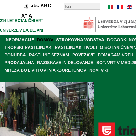
abc
ABC
+
-
A
A
216 LET BOTANIČNI VRT
UNIVERZE V LJUBLJANI
INFORMACIJE
DOMOV
STROKOVNA VODSTVA
DOGODKI NO
TROPSKI RASTLINJAK
RASTLINJAK TIVOLI
O BOTANIČNEM 
PONUDBA
RASTLINE SEZNAM
POVEZAVE
POMAGAM VRTU
PRODAJALNA
RAZISKAVE IN DELOVANJE
BOT. VRT V MEDIJI
MREŽA BOT. VRTOV IN ARBORETUMOV
NOVI VRT