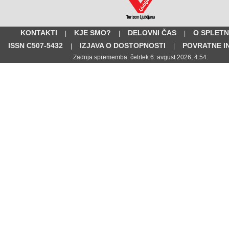
KONTAKTI
KJE SMO?
DELOVNI ČAS
O SPLETN
|
|
|
ISSN C507-5432
IZJAVA O DOSTOPNOSTI
POVRATNE I
|
|
Zadnja sprememba: četrtek 6. avgust 2026, 4:54.