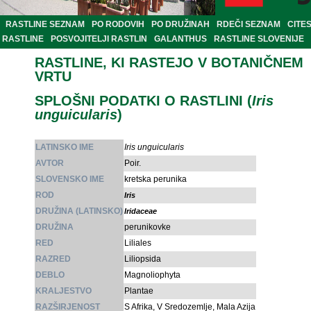
RASTLINE SEZNAM
PO RODOVIH
PO DRUŽINAH
RDEČI SEZNAM
CITE
RASTLINE
POSVOJITELJI RASTLIN
GALANTHUS
RASTLINE SLOVENIJE
RASTLINE, KI RASTEJO V BOTANIČNEM
VRTU
SPLOŠNI PODATKI O RASTLINI (
Iris
unguicularis
)
LATINSKO IME
Iris unguicularis
AVTOR
Poir.
SLOVENSKO IME
kretska perunika
ROD
Iris
DRUŽINA (LATINSKO)
Iridaceae
DRUŽINA
perunikovke
RED
Liliales
RAZRED
Liliopsida
DEBLO
Magnoliophyta
KRALJESTVO
Plantae
RAZŠIRJENOST
S Afrika, V Sredozemlje, Mala Azija