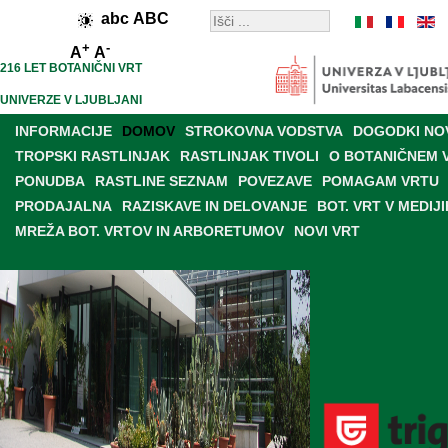
abc
ABC
+
-
A
A
216 LET BOTANIČNI VRT
UNIVERZE V LJUBLJANI
INFORMACIJE
DOMOV
STROKOVNA VODSTVA
DOGODKI NO
TROPSKI RASTLINJAK
RASTLINJAK TIVOLI
O BOTANIČNEM 
PONUDBA
RASTLINE SEZNAM
POVEZAVE
POMAGAM VRTU
PRODAJALNA
RAZISKAVE IN DELOVANJE
BOT. VRT V MEDIJI
MREŽA BOT. VRTOV IN ARBORETUMOV
NOVI VRT