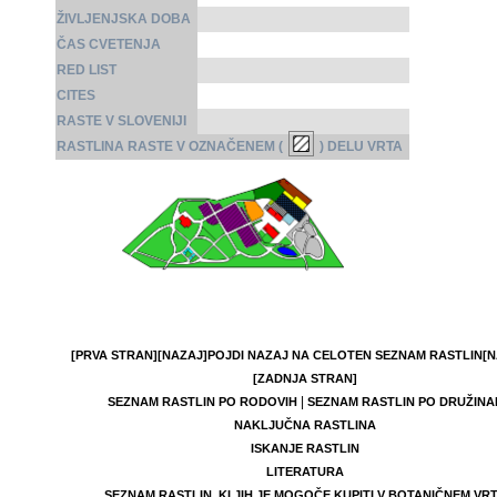
ŽIVLJENJSKA DOBA
ČAS CVETENJA
RED LIST
CITES
RASTE V SLOVENIJI
RASTLINA RASTE V OZNAČENEM (
) DELU VRTA
[PRVA STRAN]
[NAZAJ]
POJDI NAZAJ NA CELOTEN SEZNAM RASTLIN
[N
[ZADNJA STRAN]
|
SEZNAM RASTLIN PO RODOVIH
SEZNAM RASTLIN PO DRUŽINA
NAKLJUČNA RASTLINA
ISKANJE RASTLIN
LITERATURA
SEZNAM RASTLIN, KI JIH JE MOGOČE KUPITI V BOTANIČNEM VR