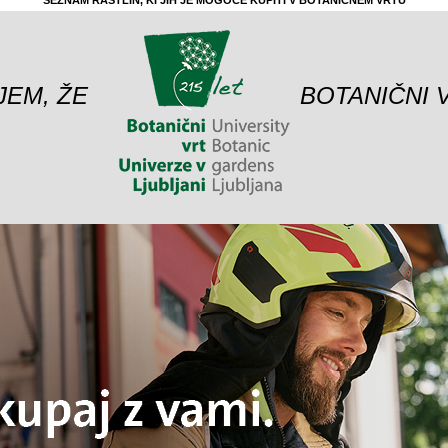
SEZNAM RASTLIN, KI JIH JE MOGOČE KUPITI V BOTANIČNEM VRTU
JEM, ŽE
BOTANIČNI 