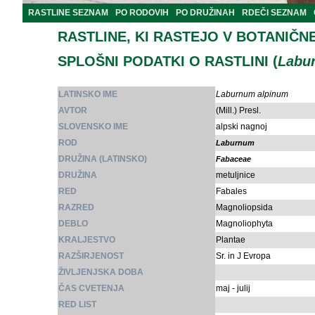
RASTLINE SEZNAM
PO RODOVIH
PO DRUŽINAH
RDEČI SEZNAM
RASTLINE, KI RASTEJO V BOTANIČN
SPLOŠNI PODATKI O RASTLINI (
Labu
LATINSKO IME
Laburnum alpinum
AVTOR
(Mill.) Presl.
SLOVENSKO IME
alpski nagnoj
ROD
Laburnum
DRUŽINA (LATINSKO)
Fabaceae
DRUŽINA
metuljnice
RED
Fabales
RAZRED
Magnoliopsida
DEBLO
Magnoliophyta
KRALJESTVO
Plantae
RAZŠIRJENOST
Sr. in J Evropa
ŽIVLJENJSKA DOBA
ČAS CVETENJA
maj - julij
RED LIST