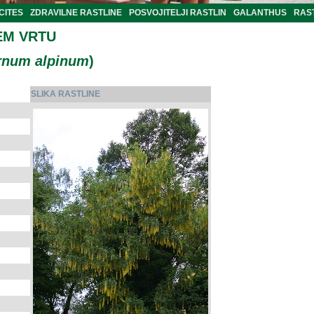
CITES
ZDRAVILNE RASTLINE
POSVOJITELJI RASTLIN
GALANTHUS
RAST
EM VRTU
rnum alpinum
)
SLIKA RASTLINE