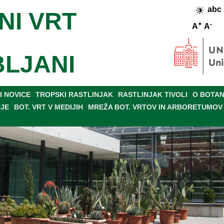
abc
NI VRT
+
-
A
A
BLJANI
 NOVICE
TROPSKI RASTLINJAK
RASTLINJAK TIVOLI
O BOTAN
NJE
BOT. VRT V MEDIJIH
MREŽA BOT. VRTOV IN ARBORETUMOV