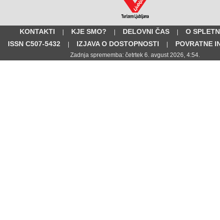
KONTAKTI
KJE SMO?
DELOVNI ČAS
O SPLETN
|
|
|
ISSN C507-5432
IZJAVA O DOSTOPNOSTI
POVRATNE I
|
|
Zadnja sprememba: četrtek 6. avgust 2026, 4:54.