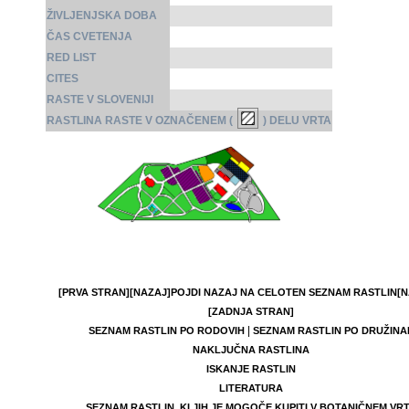
ŽIVLJENJSKA DOBA
ČAS CVETENJA
RED LIST
CITES
RASTE V SLOVENIJI
RASTLINA RASTE V OZNAČENEM (
) DELU VRTA
[PRVA STRAN]
[NAZAJ]
POJDI NAZAJ NA CELOTEN SEZNAM RASTLIN
[N
[ZADNJA STRAN]
|
SEZNAM RASTLIN PO RODOVIH
SEZNAM RASTLIN PO DRUŽINA
NAKLJUČNA RASTLINA
ISKANJE RASTLIN
LITERATURA
SEZNAM RASTLIN, KI JIH JE MOGOČE KUPITI V BOTANIČNEM VR