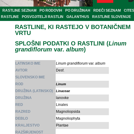
RASTLINE SEZNAM
PO RODOVIH
PO DRUŽINAH
RDEČI SEZNAM
CITE
RASTLINE
POSVOJITELJI RASTLIN
GALANTHUS
RASTLINE SLOVENIJE
RASTLINE, KI RASTEJO V BOTANIČNEM
VRTU
SPLOŠNI PODATKI O RASTLINI (
Linum
grandiflorum
var.
album
)
LATINSKO IME
Linum grandiflorum
var.
album
AVTOR
Desf.
SLOVENSKO IME
ROD
Linum
DRUŽINA (LATINSKO)
Linaceae
DRUŽINA
lanovke
RED
Linales
RAZRED
Magnoliopsida
DEBLO
Magnoliophyta
KRALJESTVO
Plantae
RAZŠIRJENOST