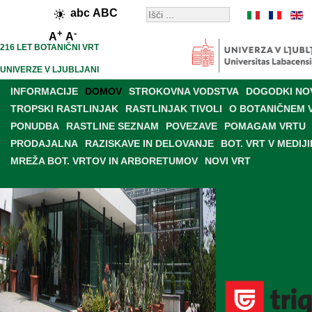
abc
ABC
+
-
A
A
216 LET BOTANIČNI VRT
UNIVERZE V LJUBLJANI
INFORMACIJE
DOMOV
STROKOVNA VODSTVA
DOGODKI NO
TROPSKI RASTLINJAK
RASTLINJAK TIVOLI
O BOTANIČNEM 
PONUDBA
RASTLINE SEZNAM
POVEZAVE
POMAGAM VRTU
PRODAJALNA
RAZISKAVE IN DELOVANJE
BOT. VRT V MEDIJI
MREŽA BOT. VRTOV IN ARBORETUMOV
NOVI VRT