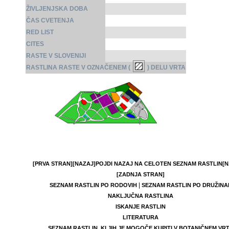
ŽIVLJENJSKA DOBA
ČAS CVETENJA
RED LIST
CITES
RASTE V SLOVENIJI
RASTLINA RASTE V OZNAČENEM (
) DELU VRTA
[PRVA STRAN]
[NAZAJ]
POJDI NAZAJ NA CELOTEN SEZNAM RASTLIN
[N
[ZADNJA STRAN]
|
SEZNAM RASTLIN PO RODOVIH
SEZNAM RASTLIN PO DRUŽINA
NAKLJUČNA RASTLINA
ISKANJE RASTLIN
LITERATURA
SEZNAM RASTLIN, KI JIH JE MOGOČE KUPITI V BOTANIČNEM VR