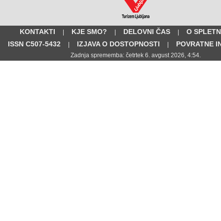
KONTAKTI
KJE SMO?
DELOVNI ČAS
O SPLETN
|
|
|
ISSN C507-5432
IZJAVA O DOSTOPNOSTI
POVRATNE I
|
|
Zadnja sprememba: četrtek 6. avgust 2026, 4:54.