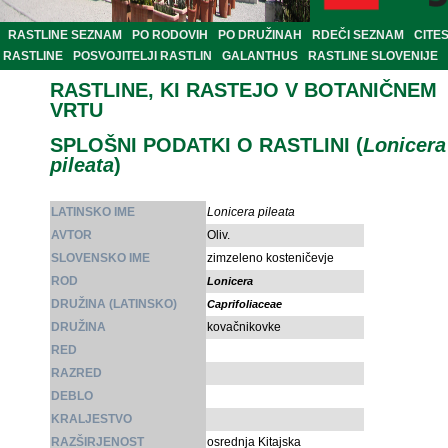
RASTLINE SEZNAM
PO RODOVIH
PO DRUŽINAH
RDEČI SEZNAM
CITE
RASTLINE
POSVOJITELJI RASTLIN
GALANTHUS
RASTLINE SLOVENIJE
RASTLINE, KI RASTEJO V BOTANIČNEM
VRTU
SPLOŠNI PODATKI O RASTLINI (
Lonicera
pileata
)
LATINSKO IME
Lonicera pileata
AVTOR
Oliv.
SLOVENSKO IME
zimzeleno kosteničevje
ROD
Lonicera
DRUŽINA (LATINSKO)
Caprifoliaceae
DRUŽINA
kovačnikovke
RED
RAZRED
DEBLO
KRALJESTVO
RAZŠIRJENOST
osrednja Kitajska