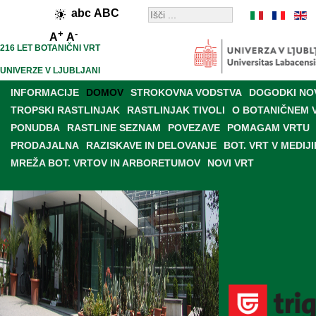
abc
ABC
+
-
A
A
216 LET BOTANIČNI VRT
UNIVERZE V LJUBLJANI
INFORMACIJE
DOMOV
STROKOVNA VODSTVA
DOGODKI NO
TROPSKI RASTLINJAK
RASTLINJAK TIVOLI
O BOTANIČNEM 
PONUDBA
RASTLINE SEZNAM
POVEZAVE
POMAGAM VRTU
PRODAJALNA
RAZISKAVE IN DELOVANJE
BOT. VRT V MEDIJI
MREŽA BOT. VRTOV IN ARBORETUMOV
NOVI VRT