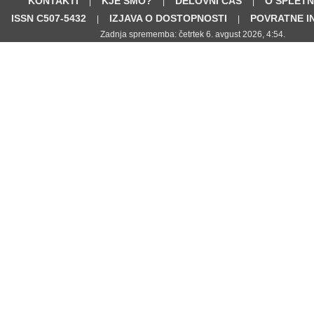
KONTAKTI
KJE SMO?
DELOVNI ČAS
O SPLETN
|
|
|
ISSN C507-5432
IZJAVA O DOSTOPNOSTI
POVRATNE I
|
|
Zadnja sprememba: četrtek 6. avgust 2026, 4:54.