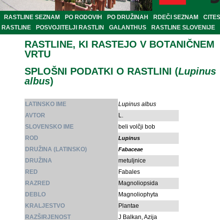
RASTLINE SEZNAM
PO RODOVIH
PO DRUŽINAH
RDEČI SEZNAM
CITE
RASTLINE
POSVOJITELJI RASTLIN
GALANTHUS
RASTLINE SLOVENIJE
RASTLINE, KI RASTEJO V BOTANIČNEM
VRTU
SPLOŠNI PODATKI O RASTLINI (
Lupinus
albus
)
LATINSKO IME
Lupinus albus
AVTOR
L.
SLOVENSKO IME
beli volčji bob
ROD
Lupinus
DRUŽINA (LATINSKO)
Fabaceae
DRUŽINA
metuljnice
RED
Fabales
RAZRED
Magnoliopsida
DEBLO
Magnoliophyta
KRALJESTVO
Plantae
RAZŠIRJENOST
J Balkan, Azija