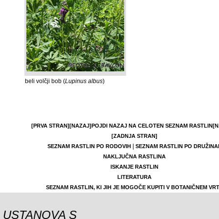
beli volčji bob (
Lupinus albus
)
[PRVA STRAN]
[NAZAJ]
POJDI NAZAJ NA CELOTEN SEZNAM RASTLIN
[N
[ZADNJA STRAN]
|
SEZNAM RASTLIN PO RODOVIH
SEZNAM RASTLIN PO DRUŽINA
NAKLJUČNA RASTLINA
ISKANJE RASTLIN
LITERATURA
SEZNAM RASTLIN, KI JIH JE MOGOČE KUPITI V BOTANIČNEM VR
USTANOVA S