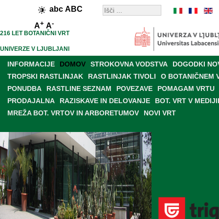
abc
ABC
+
-
A
A
216 LET BOTANIČNI VRT
UNIVERZE V LJUBLJANI
INFORMACIJE
DOMOV
STROKOVNA VODSTVA
DOGODKI NO
TROPSKI RASTLINJAK
RASTLINJAK TIVOLI
O BOTANIČNEM 
PONUDBA
RASTLINE SEZNAM
POVEZAVE
POMAGAM VRTU
PRODAJALNA
RAZISKAVE IN DELOVANJE
BOT. VRT V MEDIJI
MREŽA BOT. VRTOV IN ARBORETUMOV
NOVI VRT