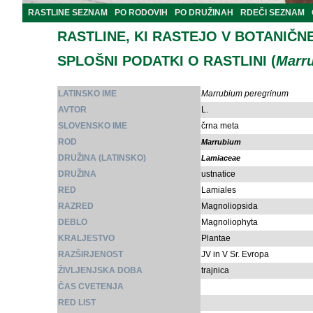
RASTLINE SEZNAM
PO RODOVIH
PO DRUŽINAH
RDEČI SEZNAM
RASTLINE, KI RASTEJO V BOTANIČN
SPLOŠNI PODATKI O RASTLINI (
Marr
LATINSKO IME
Marrubium peregrinum
AVTOR
L.
SLOVENSKO IME
črna meta
ROD
Marrubium
DRUŽINA (LATINSKO)
Lamiaceae
DRUŽINA
ustnatice
RED
Lamiales
RAZRED
Magnoliopsida
DEBLO
Magnoliophyta
KRALJESTVO
Plantae
RAZŠIRJENOST
JV in V Sr. Evropa
ŽIVLJENJSKA DOBA
trajnica
ČAS CVETENJA
RED LIST