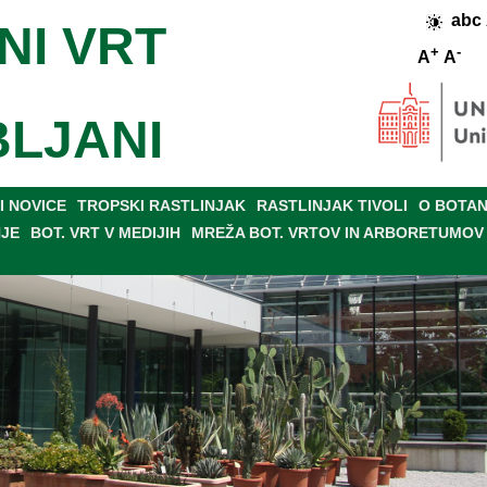
abc
NI VRT
+
-
A
A
BLJANI
 NOVICE
TROPSKI RASTLINJAK
RASTLINJAK TIVOLI
O BOTAN
NJE
BOT. VRT V MEDIJIH
MREŽA BOT. VRTOV IN ARBORETUMOV