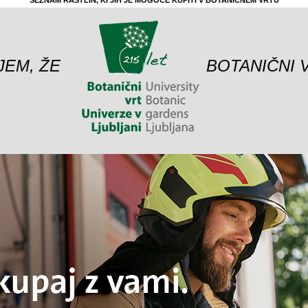
SEZNAM RASTLIN, KI JIH JE MOGOČE KUPITI V BOTANIČNEM VRTU
JEM, ŽE
BOTANIČNI 