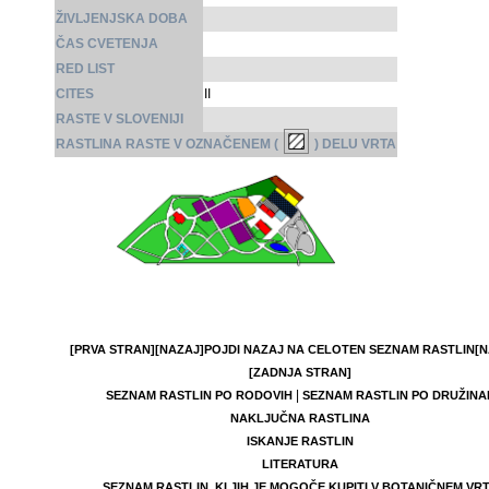
ŽIVLJENJSKA DOBA
ČAS CVETENJA
RED LIST
CITES
II
RASTE V SLOVENIJI
RASTLINA RASTE V OZNAČENEM (
) DELU VRTA
[PRVA STRAN]
[NAZAJ]
POJDI NAZAJ NA CELOTEN SEZNAM RASTLIN
[N
[ZADNJA STRAN]
|
SEZNAM RASTLIN PO RODOVIH
SEZNAM RASTLIN PO DRUŽINA
NAKLJUČNA RASTLINA
ISKANJE RASTLIN
LITERATURA
SEZNAM RASTLIN, KI JIH JE MOGOČE KUPITI V BOTANIČNEM VR