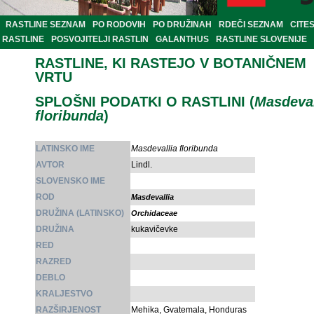
RASTLINE SEZNAM
PO RODOVIH
PO DRUŽINAH
RDEČI SEZNAM
CITE
RASTLINE
POSVOJITELJI RASTLIN
GALANTHUS
RASTLINE SLOVENIJE
RASTLINE, KI RASTEJO V BOTANIČNEM
VRTU
SPLOŠNI PODATKI O RASTLINI (
Masdeval
floribunda
)
LATINSKO IME
Masdevallia floribunda
AVTOR
Lindl.
SLOVENSKO IME
ROD
Masdevallia
DRUŽINA (LATINSKO)
Orchidaceae
DRUŽINA
kukavičevke
RED
RAZRED
DEBLO
KRALJESTVO
RAZŠIRJENOST
Mehika, Gvatemala, Honduras