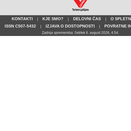
KONTAKTI
KJE SMO?
DELOVNI ČAS
O SPLETN
|
|
|
ISSN C507-5432
IZJAVA O DOSTOPNOSTI
POVRATNE I
|
|
Zadnja sprememba: četrtek 6. avgust 2026, 4:54.