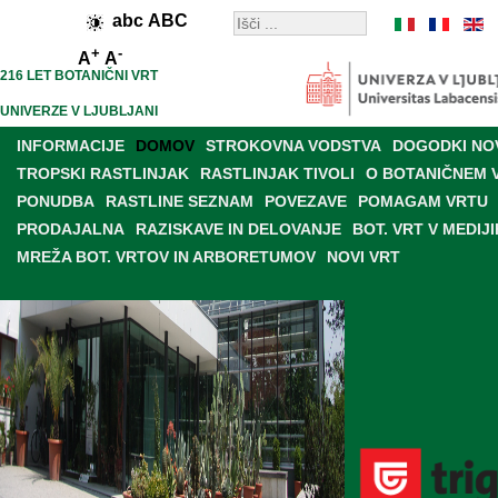
abc
ABC
+
-
A
A
216 LET BOTANIČNI VRT
UNIVERZE V LJUBLJANI
INFORMACIJE
DOMOV
STROKOVNA VODSTVA
DOGODKI NO
TROPSKI RASTLINJAK
RASTLINJAK TIVOLI
O BOTANIČNEM 
PONUDBA
RASTLINE SEZNAM
POVEZAVE
POMAGAM VRTU
PRODAJALNA
RAZISKAVE IN DELOVANJE
BOT. VRT V MEDIJI
MREŽA BOT. VRTOV IN ARBORETUMOV
NOVI VRT