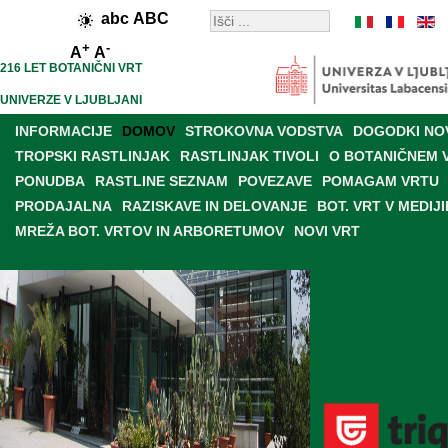
abc
ABC
+
-
A
A
216 LET BOTANIČNI VRT
UNIVERZE V LJUBLJANI
INFORMACIJE
DOMOV
STROKOVNA VODSTVA
DOGODKI NO
TROPSKI RASTLINJAK
RASTLINJAK TIVOLI
O BOTANIČNEM 
PONUDBA
RASTLINE SEZNAM
POVEZAVE
POMAGAM VRTU
PRODAJALNA
RAZISKAVE IN DELOVANJE
BOT. VRT V MEDIJI
MREŽA BOT. VRTOV IN ARBORETUMOV
NOVI VRT