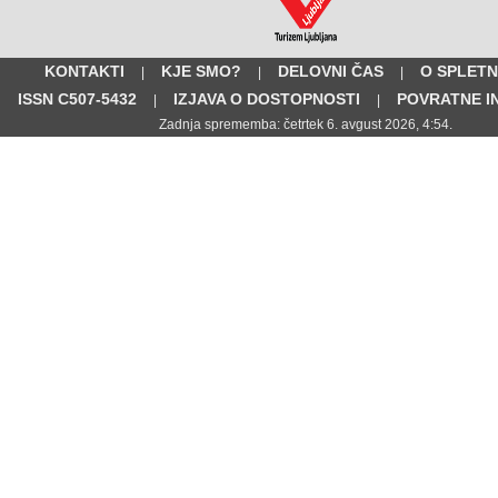
KONTAKTI
KJE SMO?
DELOVNI ČAS
O SPLETN
|
|
|
ISSN C507-5432
IZJAVA O DOSTOPNOSTI
POVRATNE I
|
|
Zadnja sprememba: četrtek 6. avgust 2026, 4:54.