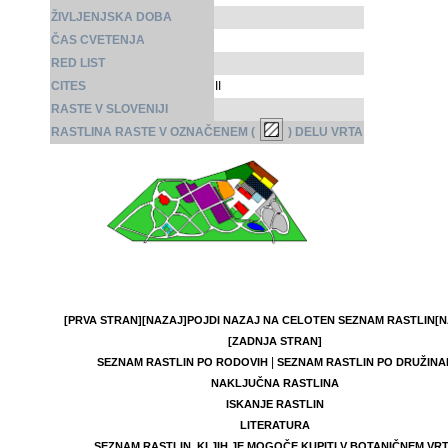
ŽIVLJENJSKA DOBA
ČAS CVETENJA
RED LIST
CITES
II
RASTE V SLOVENIJI
RASTLINA RASTE V OZNAČENEM (
) DELU VRTA
[PRVA STRAN]
[NAZAJ]
POJDI NAZAJ NA CELOTEN SEZNAM RASTLIN
[N
[ZADNJA STRAN]
|
SEZNAM RASTLIN PO RODOVIH
SEZNAM RASTLIN PO DRUŽINA
NAKLJUČNA RASTLINA
ISKANJE RASTLIN
LITERATURA
SEZNAM RASTLIN, KI JIH JE MOGOČE KUPITI V BOTANIČNEM VR