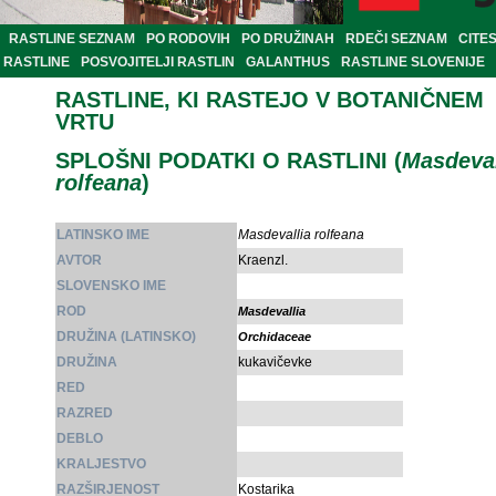
RASTLINE SEZNAM
PO RODOVIH
PO DRUŽINAH
RDEČI SEZNAM
CITE
RASTLINE
POSVOJITELJI RASTLIN
GALANTHUS
RASTLINE SLOVENIJE
RASTLINE, KI RASTEJO V BOTANIČNEM
VRTU
SPLOŠNI PODATKI O RASTLINI (
Masdeval
rolfeana
)
LATINSKO IME
Masdevallia rolfeana
AVTOR
Kraenzl.
SLOVENSKO IME
ROD
Masdevallia
DRUŽINA (LATINSKO)
Orchidaceae
DRUŽINA
kukavičevke
RED
RAZRED
DEBLO
KRALJESTVO
RAZŠIRJENOST
Kostarika