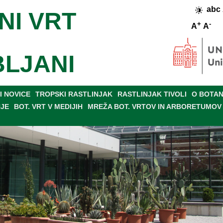
abc
NI VRT
+
-
A
A
BLJANI
 NOVICE
TROPSKI RASTLINJAK
RASTLINJAK TIVOLI
O BOTAN
NJE
BOT. VRT V MEDIJIH
MREŽA BOT. VRTOV IN ARBORETUMOV