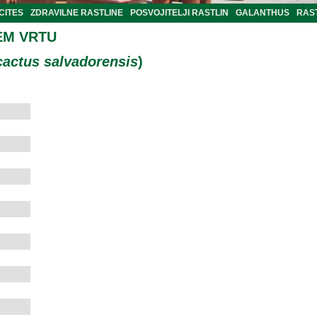
CITES
ZDRAVILNE RASTLINE
POSVOJITELJI RASTLIN
GALANTHUS
RAST
EM VRTU
actus salvadorensis
)