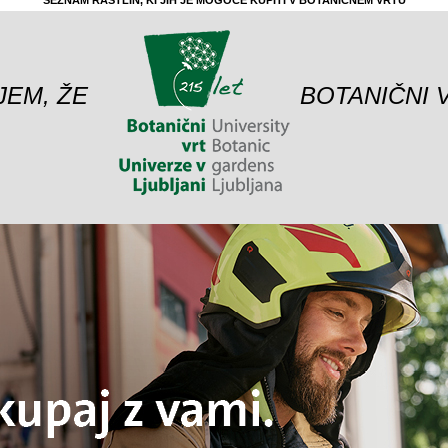
SEZNAM RASTLIN, KI JIH JE MOGOČE KUPITI V BOTANIČNEM VRTU
JEM, ŽE
BOTANIČNI 