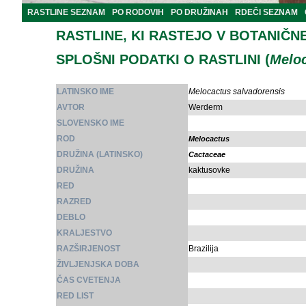
RASTLINE SEZNAM
PO RODOVIH
PO DRUŽINAH
RDEČI SEZNAM
RASTLINE, KI RASTEJO V BOTANIČN
SPLOŠNI PODATKI O RASTLINI (
Meloc
LATINSKO IME
Melocactus salvadorensis
AVTOR
Werderm
SLOVENSKO IME
ROD
Melocactus
DRUŽINA (LATINSKO)
Cactaceae
DRUŽINA
kaktusovke
RED
RAZRED
DEBLO
KRALJESTVO
RAZŠIRJENOST
Brazilija
ŽIVLJENJSKA DOBA
ČAS CVETENJA
RED LIST