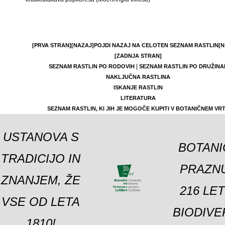
[PRVA STRAN]
[NAZAJ]
POJDI NAZAJ NA CELOTEN SEZNAM RASTLIN
[N
[ZADNJA STRAN]
|
SEZNAM RASTLIN PO RODOVIH
SEZNAM RASTLIN PO DRUŽINA
NAKLJUČNA RASTLINA
ISKANJE RASTLIN
LITERATURA
SEZNAM RASTLIN, KI JIH JE MOGOČE KUPITI V BOTANIČNEM VR
USTANOVA S
BOTANI
TRADICIJO IN
PRAZNU
ZNANJEM, ŽE
216 LE
VSE OD LETA
BIODIVE
1810!