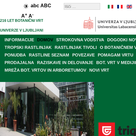
abc
ABC
+
-
A
A
216 LET BOTANIČNI VRT
UNIVERZE V LJUBLJANI
INFORMACIJE
DOMOV
STROKOVNA VODSTVA
DOGODKI NO
TROPSKI RASTLINJAK
RASTLINJAK TIVOLI
O BOTANIČNEM 
PONUDBA
RASTLINE SEZNAM
POVEZAVE
POMAGAM VRTU
PRODAJALNA
RAZISKAVE IN DELOVANJE
BOT. VRT V MEDIJI
MREŽA BOT. VRTOV IN ARBORETUMOV
NOVI VRT