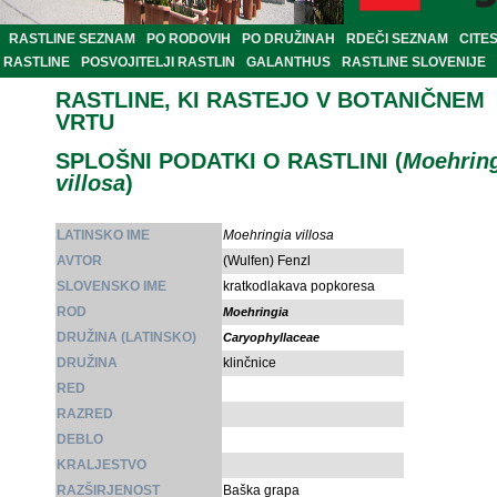
RASTLINE SEZNAM
PO RODOVIH
PO DRUŽINAH
RDEČI SEZNAM
CITE
RASTLINE
POSVOJITELJI RASTLIN
GALANTHUS
RASTLINE SLOVENIJE
RASTLINE, KI RASTEJO V BOTANIČNEM
VRTU
SPLOŠNI PODATKI O RASTLINI (
Moehrin
villosa
)
LATINSKO IME
Moehringia villosa
AVTOR
(Wulfen) Fenzl
SLOVENSKO IME
kratkodlakava popkoresa
ROD
Moehringia
DRUŽINA (LATINSKO)
Caryophyllaceae
DRUŽINA
klinčnice
RED
RAZRED
DEBLO
KRALJESTVO
RAZŠIRJENOST
Baška grapa