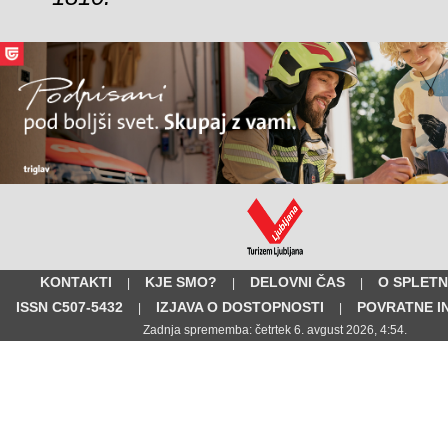
KONTAKTI
KJE SMO?
DELOVNI ČAS
O SPLETN
|
|
|
ISSN C507-5432
IZJAVA O DOSTOPNOSTI
POVRATNE I
|
|
Zadnja sprememba: četrtek 6. avgust 2026, 4:54.