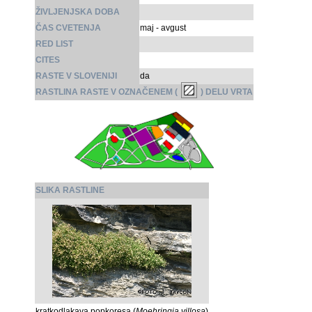
ŽIVLJENJSKA DOBA
ČAS CVETENJA
maj - avgust
RED LIST
CITES
RASTE V SLOVENIJI
da
RASTLINA RASTE V OZNAČENEM (
) DELU VRTA
SLIKA RASTLINE
kratkodlakava popkoresa (
Moehringia villosa
)