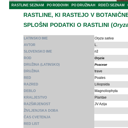
RASTLINE SEZNAM
PO RODOVIH
PO DRUŽINAH
RDEČI SEZNAM
RASTLINE, KI RASTEJO V BOTANIČN
SPLOŠNI PODATKI O RASTLINI (
Oryza
LATINSKO IME
Oryza sativa
AVTOR
L.
SLOVENSKO IME
riž
ROD
Oryzia
DRUŽINA (LATINSKO)
Poaceae
DRUŽINA
trave
RED
Poales
RAZRED
Liliopsida
DEBLO
Magnoliophyta
KRALJESTVO
Plantae
RAZŠIRJENOST
JV Azija
ŽIVLJENJSKA DOBA
ČAS CVETENJA
RED LIST