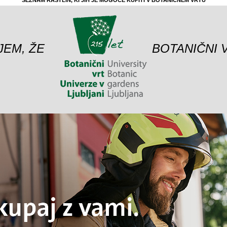
SEZNAM RASTLIN, KI JIH JE MOGOČE KUPITI V BOTANIČNEM VRTU
JEM, ŽE
BOTANIČNI 