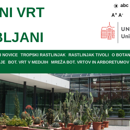
abc
NI VRT
+
-
A
A
BLJANI
 NOVICE
TROPSKI RASTLINJAK
RASTLINJAK TIVOLI
O BOTAN
NJE
BOT. VRT V MEDIJIH
MREŽA BOT. VRTOV IN ARBORETUMOV