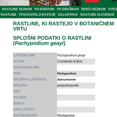
RASTLINE SEZNAM
PO RODOVIH
PO DRUŽINAH
RDEČI SEZNAM
CITE
RASTLINE
POSVOJITELJI RASTLIN
GALANTHUS
RASTLINE SLOVENIJE
RASTLINE, KI RASTEJO V BOTANIČNEM
VRTU
SPLOŠNI PODATKI O RASTLINI
(
Pachypodium geayi
)
LATINSKO IME
Pachypodium geayi
AVTOR
Constantin & Bois
SLOVENSKO IME
ROD
Pachypodium
DRUŽINA (LATINSKO)
Apocynaceae
DRUŽINA
pasjestrupovke
RED
RAZRED
DEBLO
KRALJESTVO
RAZŠIRJENOST
Madagaskar