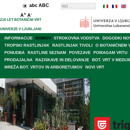
abc
ABC
+
-
A
A
216 LET BOTANIČNI VRT
UNIVERZE V LJUBLJANI
INFORMACIJE
DOMOV
STROKOVNA VODSTVA
DOGODKI NO
TROPSKI RASTLINJAK
RASTLINJAK TIVOLI
O BOTANIČNEM 
PONUDBA
RASTLINE SEZNAM
POVEZAVE
POMAGAM VRTU
PRODAJALNA
RAZISKAVE IN DELOVANJE
BOT. VRT V MEDIJI
MREŽA BOT. VRTOV IN ARBORETUMOV
NOVI VRT