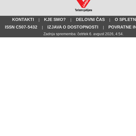
KONTAKTI
KJE SMO?
DELOVNI ČAS
O SPLETN
|
|
|
ISSN C507-5432
IZJAVA O DOSTOPNOSTI
POVRATNE I
|
|
Zadnja sprememba: četrtek 6. avgust 2026, 4:54.