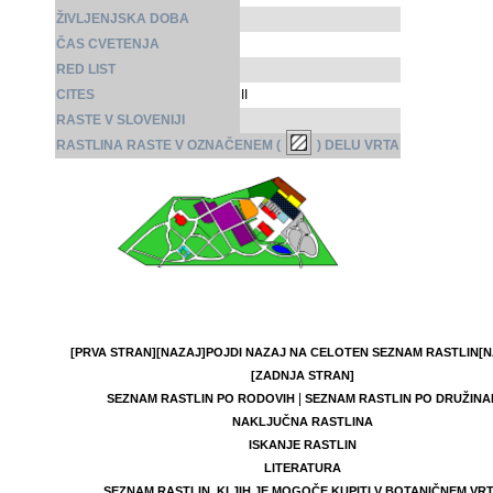
ŽIVLJENJSKA DOBA
ČAS CVETENJA
RED LIST
CITES
II
RASTE V SLOVENIJI
RASTLINA RASTE V OZNAČENEM (
) DELU VRTA
[PRVA STRAN]
[NAZAJ]
POJDI NAZAJ NA CELOTEN SEZNAM RASTLIN
[N
[ZADNJA STRAN]
|
SEZNAM RASTLIN PO RODOVIH
SEZNAM RASTLIN PO DRUŽINA
NAKLJUČNA RASTLINA
ISKANJE RASTLIN
LITERATURA
SEZNAM RASTLIN, KI JIH JE MOGOČE KUPITI V BOTANIČNEM VR