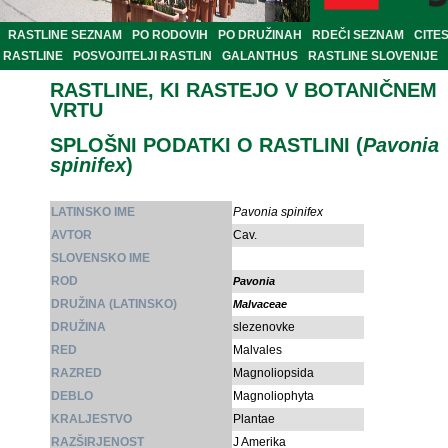
RASTLINE SEZNAM
PO RODOVIH
PO DRUŽINAH
RDEČI SEZNAM
CITE
RASTLINE
POSVOJITELJI RASTLIN
GALANTHUS
RASTLINE SLOVENIJE
RASTLINE, KI RASTEJO V BOTANIČNEM
VRTU
SPLOŠNI PODATKI O RASTLINI (
Pavonia
spinifex
)
LATINSKO IME
Pavonia spinifex
AVTOR
Cav.
SLOVENSKO IME
ROD
Pavonia
DRUŽINA (LATINSKO)
Malvaceae
DRUŽINA
slezenovke
RED
Malvales
RAZRED
Magnoliopsida
DEBLO
Magnoliophyta
KRALJESTVO
Plantae
RAZŠIRJENOST
J Amerika