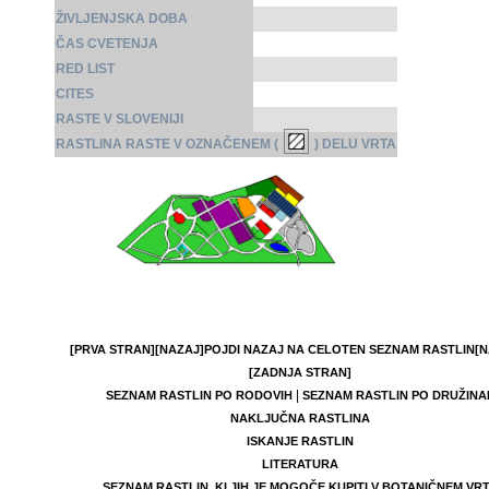
ŽIVLJENJSKA DOBA
ČAS CVETENJA
RED LIST
CITES
RASTE V SLOVENIJI
RASTLINA RASTE V OZNAČENEM (
) DELU VRTA
[PRVA STRAN]
[NAZAJ]
POJDI NAZAJ NA CELOTEN SEZNAM RASTLIN
[N
[ZADNJA STRAN]
|
SEZNAM RASTLIN PO RODOVIH
SEZNAM RASTLIN PO DRUŽINA
NAKLJUČNA RASTLINA
ISKANJE RASTLIN
LITERATURA
SEZNAM RASTLIN, KI JIH JE MOGOČE KUPITI V BOTANIČNEM VR