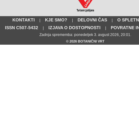
KONTAKTI
KJE SMO?
DELOVNI ČAS
O SPLETN
|
|
|
ISSN C507-5432
IZJAVA O DOSTOPNOSTI
POVRATNE I
|
|
Zadnja sprememba: ponedeljek 3. avgust 2026, 20:01.
© 2026 BOTANIČNI VRT