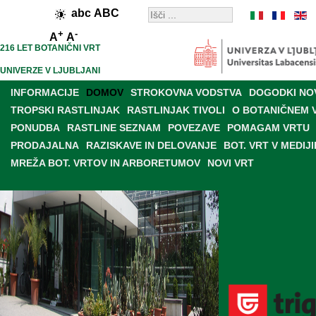
abc
ABC
+
-
A
A
216 LET BOTANIČNI VRT
UNIVERZE V LJUBLJANI
INFORMACIJE
DOMOV
STROKOVNA VODSTVA
DOGODKI NO
TROPSKI RASTLINJAK
RASTLINJAK TIVOLI
O BOTANIČNEM 
PONUDBA
RASTLINE SEZNAM
POVEZAVE
POMAGAM VRTU
PRODAJALNA
RAZISKAVE IN DELOVANJE
BOT. VRT V MEDIJI
MREŽA BOT. VRTOV IN ARBORETUMOV
NOVI VRT