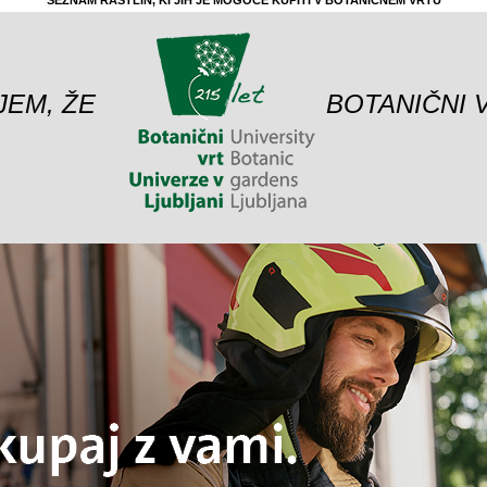
SEZNAM RASTLIN, KI JIH JE MOGOČE KUPITI V BOTANIČNEM VRTU
JEM, ŽE
BOTANIČNI 