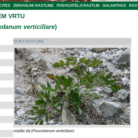
CITES
ZDRAVILNE RASTLINE
POSVOJITELJI RASTLIN
GALANTHUS
RAST
EM VRTU
danum verticillare
)
SLIKA RASTLINE
orjaški silj (
Peucedanum verticillare
)