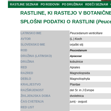
RASTLINE SEZNAM
PO RODOVIH
PO DRUŽINAH
RDEČI SEZNAM
RASTLINE, KI RASTEJO V BOTANIČN
SPLOŠNI PODATKI O RASTLINI (
Peuce
LATINSKO IME
Peucedanum verticillare
AVTOR
(L.) Koch
SLOVENSKO IME
orjaški silj
ROD
Peucedanum
DRUŽINA (LATINSKO)
Apiaceae
DRUŽINA
kobulnice
RED
Apiales
RAZRED
Magnoliopsida
DEBLO
Magnoliophyta
KRALJESTVO
Plantae
RAZŠIRJENOST
del Sr. in J Evrope
ŽIVLJENJSKA DOBA
dvoletnica
ČAS CVETENJA
junij - avgust
RED LIST