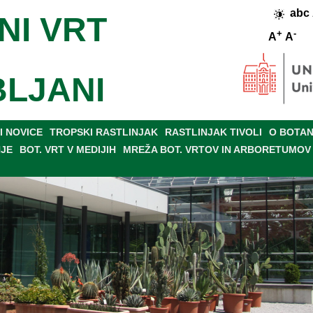
abc
NI VRT
+
-
A
A
BLJANI
 NOVICE
TROPSKI RASTLINJAK
RASTLINJAK TIVOLI
O BOTAN
NJE
BOT. VRT V MEDIJIH
MREŽA BOT. VRTOV IN ARBORETUMOV