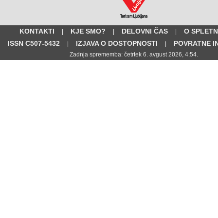
KONTAKTI
KJE SMO?
DELOVNI ČAS
O SPLETN
|
|
|
ISSN C507-5432
IZJAVA O DOSTOPNOSTI
POVRATNE I
|
|
Zadnja sprememba: četrtek 6. avgust 2026, 4:54.