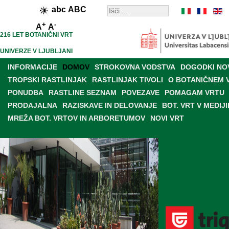
abc
ABC
+
-
A
A
216 LET BOTANIČNI VRT
UNIVERZE V LJUBLJANI
INFORMACIJE
DOMOV
STROKOVNA VODSTVA
DOGODKI NO
TROPSKI RASTLINJAK
RASTLINJAK TIVOLI
O BOTANIČNEM 
PONUDBA
RASTLINE SEZNAM
POVEZAVE
POMAGAM VRTU
PRODAJALNA
RAZISKAVE IN DELOVANJE
BOT. VRT V MEDIJI
MREŽA BOT. VRTOV IN ARBORETUMOV
NOVI VRT