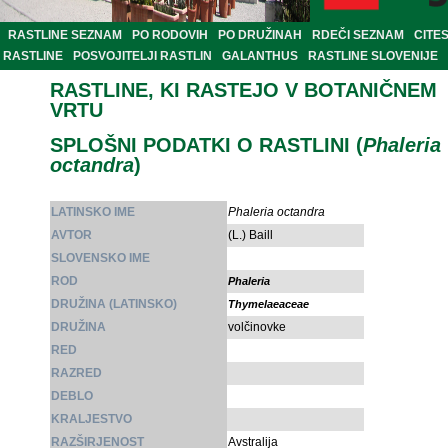
RASTLINE SEZNAM
PO RODOVIH
PO DRUŽINAH
RDEČI SEZNAM
CITE
RASTLINE
POSVOJITELJI RASTLIN
GALANTHUS
RASTLINE SLOVENIJE
RASTLINE, KI RASTEJO V BOTANIČNEM
VRTU
SPLOŠNI PODATKI O RASTLINI (
Phaleria
octandra
)
LATINSKO IME
Phaleria octandra
AVTOR
(L.) Baill
SLOVENSKO IME
ROD
Phaleria
DRUŽINA (LATINSKO)
Thymelaeaceae
DRUŽINA
volčinovke
RED
RAZRED
DEBLO
KRALJESTVO
RAZŠIRJENOST
Avstralija