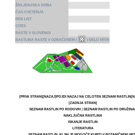
ŽIVLJENJSKA DOBA
ČAS CVETENJA
RED LIST
CITES
RASTE V SLOVENIJI
RASTLINA RASTE V OZNAČENEM (
) DELU VRTA
[PRVA STRAN]
[NAZAJ]
POJDI NAZAJ NA CELOTEN SEZNAM RASTLIN
[N
[ZADNJA STRAN]
|
SEZNAM RASTLIN PO RODOVIH
SEZNAM RASTLIN PO DRUŽINA
NAKLJUČNA RASTLINA
ISKANJE RASTLIN
LITERATURA
SEZNAM RASTLIN, KI JIH JE MOGOČE KUPITI V BOTANIČNEM VR