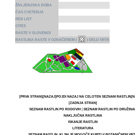
ŽIVLJENJSKA DOBA
ČAS CVETENJA
RED LIST
CITES
RASTE V SLOVENIJI
RASTLINA RASTE V OZNAČENEM (
) DELU VRTA
[PRVA STRAN]
[NAZAJ]
POJDI NAZAJ NA CELOTEN SEZNAM RASTLIN
[N
[ZADNJA STRAN]
|
SEZNAM RASTLIN PO RODOVIH
SEZNAM RASTLIN PO DRUŽINA
NAKLJUČNA RASTLINA
ISKANJE RASTLIN
LITERATURA
SEZNAM RASTLIN, KI JIH JE MOGOČE KUPITI V BOTANIČNEM VR