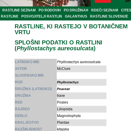
RASTLINE SEZNAM
PO RODOVIH
PO DRUŽINAH
RDEČI SEZNAM
CITE
RASTLINE
POSVOJITELJI RASTLIN
GALANTHUS
RASTLINE SLOVENIJE
RASTLINE, KI RASTEJO V BOTANIČNEM
VRTU
SPLOŠNI PODATKI O RASTLINI
(
Phyllostachys aureosulcata
)
LATINSKO IME
Phyllostachys aureosulcata
AVTOR
McClure
SLOVENSKO IME
ROD
Phyllostachys
DRUŽINA (LATINSKO)
Poaceae
DRUŽINA
trave
RED
Poales
RAZRED
Liliopsida
DEBLO
Magnoliophyta
KRALJESTVO
Plantae
RAZŠIRJENOST
kitajska