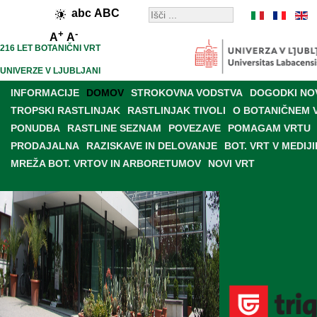
abc
ABC
+
-
A
A
216 LET BOTANIČNI VRT
UNIVERZE V LJUBLJANI
INFORMACIJE
DOMOV
STROKOVNA VODSTVA
DOGODKI NO
TROPSKI RASTLINJAK
RASTLINJAK TIVOLI
O BOTANIČNEM 
PONUDBA
RASTLINE SEZNAM
POVEZAVE
POMAGAM VRTU
PRODAJALNA
RAZISKAVE IN DELOVANJE
BOT. VRT V MEDIJI
MREŽA BOT. VRTOV IN ARBORETUMOV
NOVI VRT