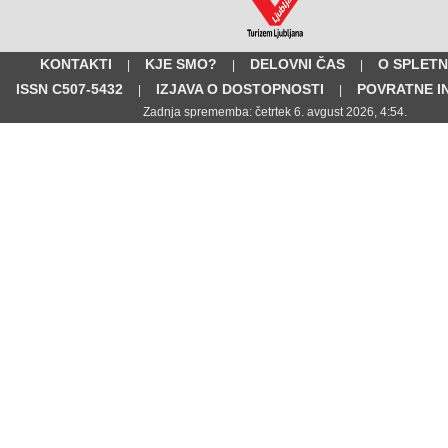
KONTAKTI
KJE SMO?
DELOVNI ČAS
O SPLETN
|
|
|
ISSN C507-5432
IZJAVA O DOSTOPNOSTI
POVRATNE I
|
|
Zadnja sprememba: četrtek 6. avgust 2026, 4:54.