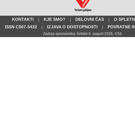
KONTAKTI
KJE SMO?
DELOVNI ČAS
O SPLETN
|
|
|
ISSN C507-5432
IZJAVA O DOSTOPNOSTI
POVRATNE I
|
|
Zadnja sprememba: četrtek 6. avgust 2026, 4:54.