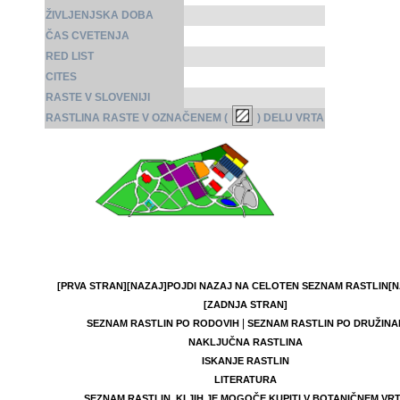
ŽIVLJENJSKA DOBA
ČAS CVETENJA
RED LIST
CITES
RASTE V SLOVENIJI
RASTLINA RASTE V OZNAČENEM (
) DELU VRTA
[PRVA STRAN]
[NAZAJ]
POJDI NAZAJ NA CELOTEN SEZNAM RASTLIN
[N
[ZADNJA STRAN]
|
SEZNAM RASTLIN PO RODOVIH
SEZNAM RASTLIN PO DRUŽINA
NAKLJUČNA RASTLINA
ISKANJE RASTLIN
LITERATURA
SEZNAM RASTLIN, KI JIH JE MOGOČE KUPITI V BOTANIČNEM VR