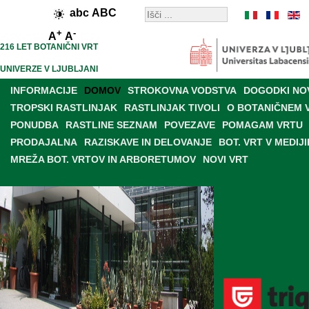
abc
ABC
+
-
A
A
216 LET BOTANIČNI VRT
UNIVERZE V LJUBLJANI
INFORMACIJE
DOMOV
STROKOVNA VODSTVA
DOGODKI NO
TROPSKI RASTLINJAK
RASTLINJAK TIVOLI
O BOTANIČNEM 
PONUDBA
RASTLINE SEZNAM
POVEZAVE
POMAGAM VRTU
PRODAJALNA
RAZISKAVE IN DELOVANJE
BOT. VRT V MEDIJI
MREŽA BOT. VRTOV IN ARBORETUMOV
NOVI VRT