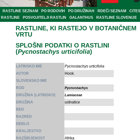
RASTLINE SEZNAM
PO RODOVIH
PO DRUŽINAH
RDEČI SEZNAM
CITE
RASTLINE
POSVOJITELJI RASTLIN
GALANTHUS
RASTLINE SLOVENIJE
RASTLINE, KI RASTEJO V BOTANIČNEM
VRTU
SPLOŠNI PODATKI O RASTLINI
(
Pycnostachys urticifolia
)
LATINSKO IME
Pycnostachys urticifolia
AVTOR
Hook.
SLOVENSKO IME
ROD
Pycnostachys
DRUŽINA (LATINSKO)
Lamiaceae
DRUŽINA
ustnatice
RED
RAZRED
DEBLO
KRALJESTVO
RAZŠIRJENOST
Afrika