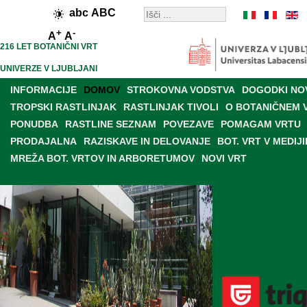
abc
ABC
+
-
A
A
216 LET BOTANIČNI VRT
UNIVERZE V LJUBLJANI
INFORMACIJE
DOMOV
STROKOVNA VODSTVA
DOGODKI NO
TROPSKI RASTLINJAK
RASTLINJAK TIVOLI
O BOTANIČNEM 
PONUDBA
RASTLINE SEZNAM
POVEZAVE
POMAGAM VRTU
PRODAJALNA
RAZISKAVE IN DELOVANJE
BOT. VRT V MEDIJI
MREŽA BOT. VRTOV IN ARBORETUMOV
NOVI VRT