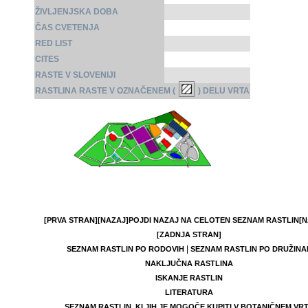
ŽIVLJENJSKA DOBA
ČAS CVETENJA
RED LIST
CITES
RASTE V SLOVENIJI
RASTLINA RASTE V OZNAČENEM (
) DELU VRTA
[PRVA STRAN]
[NAZAJ]
POJDI NAZAJ NA CELOTEN SEZNAM RASTLIN
[N
[ZADNJA STRAN]
|
SEZNAM RASTLIN PO RODOVIH
SEZNAM RASTLIN PO DRUŽINA
NAKLJUČNA RASTLINA
ISKANJE RASTLIN
LITERATURA
SEZNAM RASTLIN, KI JIH JE MOGOČE KUPITI V BOTANIČNEM VR