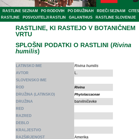
RASTLINE SEZNAM
PO RODOVIH
PO DRUŽINAH
RDEČI SEZNAM
CITE
RASTLINE
POSVOJITELJI RASTLIN
GALANTHUS
RASTLINE SLOVENIJE
RASTLINE, KI RASTEJO V BOTANIČNEM
VRTU
SPLOŠNI PODATKI O RASTLINI (
Rivina
humilis
)
LATINSKO IME
Rivina humilis
AVTOR
L.
SLOVENSKO IME
ROD
Rivina
DRUŽINA (LATINSKO)
Phytolaccaceae
DRUŽINA
barvilničevke
RED
RAZRED
DEBLO
KRALJESTVO
RAZŠIRJENOST
Amerika