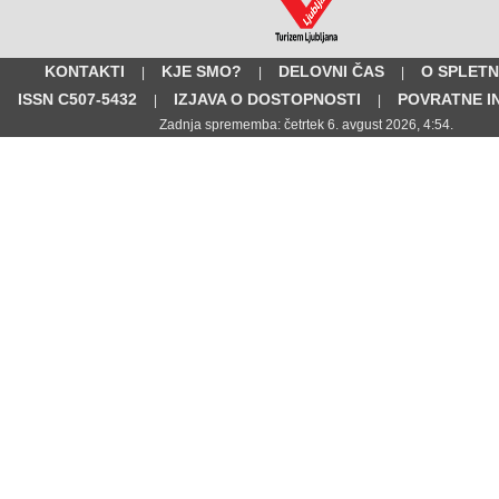
KONTAKTI
KJE SMO?
DELOVNI ČAS
O SPLETN
|
|
|
ISSN C507-5432
IZJAVA O DOSTOPNOSTI
POVRATNE I
|
|
Zadnja sprememba: četrtek 6. avgust 2026, 4:54.