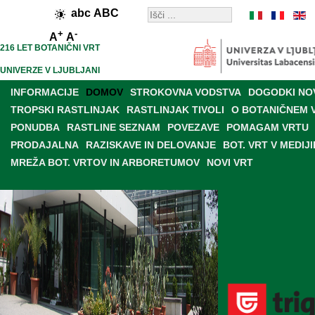
abc
ABC
+
-
A
A
216 LET BOTANIČNI VRT
UNIVERZE V LJUBLJANI
INFORMACIJE
DOMOV
STROKOVNA VODSTVA
DOGODKI NO
TROPSKI RASTLINJAK
RASTLINJAK TIVOLI
O BOTANIČNEM 
PONUDBA
RASTLINE SEZNAM
POVEZAVE
POMAGAM VRTU
PRODAJALNA
RAZISKAVE IN DELOVANJE
BOT. VRT V MEDIJI
MREŽA BOT. VRTOV IN ARBORETUMOV
NOVI VRT