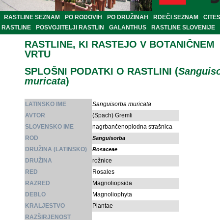
RASTLINE SEZNAM
PO RODOVIH
PO DRUŽINAH
RDEČI SEZNAM
CITE
RASTLINE
POSVOJITELJI RASTLIN
GALANTHUS
RASTLINE SLOVENIJE
RASTLINE, KI RASTEJO V BOTANIČNEM
VRTU
SPLOŠNI PODATKI O RASTLINI (
Sanguis
muricata
)
LATINSKO IME
Sanguisorba muricata
AVTOR
(Spach) Gremli
SLOVENSKO IME
nagrbančenoplodna strašnica
ROD
Sanguisorba
DRUŽINA (LATINSKO)
Rosaceae
DRUŽINA
rožnice
RED
Rosales
RAZRED
Magnoliopsida
DEBLO
Magnoliophyta
KRALJESTVO
Plantae
RAZŠIRJENOST