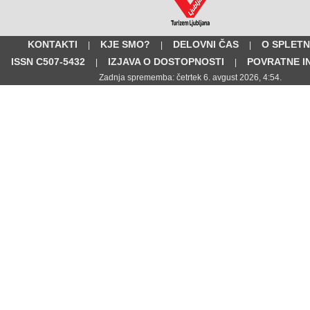
KONTAKTI
KJE SMO?
DELOVNI ČAS
O SPLETN
|
|
|
ISSN C507-5432
IZJAVA O DOSTOPNOSTI
POVRATNE I
|
|
Zadnja sprememba: četrtek 6. avgust 2026, 4:54.