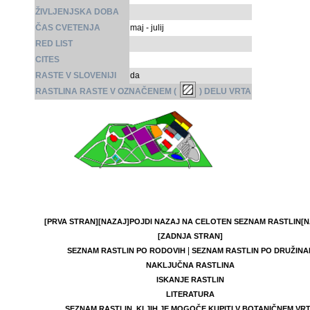
ŽIVLJENJSKA DOBA
ČAS CVETENJA
maj - julij
RED LIST
CITES
RASTE V SLOVENIJI
da
RASTLINA RASTE V OZNAČENEM (
) DELU VRTA
[PRVA STRAN]
[NAZAJ]
POJDI NAZAJ NA CELOTEN SEZNAM RASTLIN
[N
[ZADNJA STRAN]
|
SEZNAM RASTLIN PO RODOVIH
SEZNAM RASTLIN PO DRUŽINA
NAKLJUČNA RASTLINA
ISKANJE RASTLIN
LITERATURA
SEZNAM RASTLIN, KI JIH JE MOGOČE KUPITI V BOTANIČNEM VR