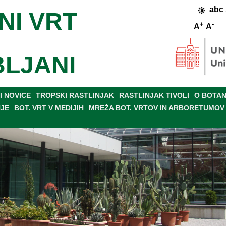
abc
NI VRT
+
-
A
A
BLJANI
 NOVICE
TROPSKI RASTLINJAK
RASTLINJAK TIVOLI
O BOTAN
NJE
BOT. VRT V MEDIJIH
MREŽA BOT. VRTOV IN ARBORETUMOV