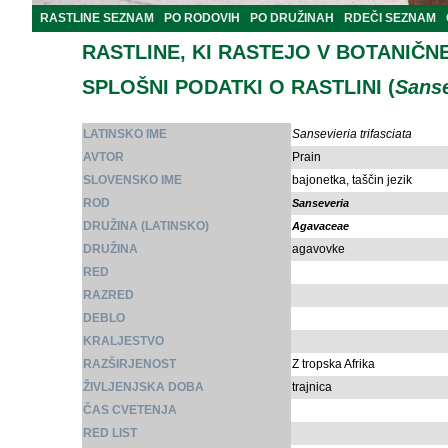
RASTLINE SEZNAM
PO RODOVIH
PO DRUŽINAH
RDEČI SEZNAM
RASTLINE, KI RASTEJO V BOTANIČN
SPLOŠNI PODATKI O RASTLINI (
Sanse
LATINSKO IME
Sansevieria trifasciata
AVTOR
Prain
SLOVENSKO IME
bajonetka, taščin jezik
ROD
Sanseveria
DRUŽINA (LATINSKO)
Agavaceae
DRUŽINA
agavovke
RED
RAZRED
DEBLO
KRALJESTVO
RAZŠIRJENOST
Z tropska Afrika
ŽIVLJENJSKA DOBA
trajnica
ČAS CVETENJA
RED LIST