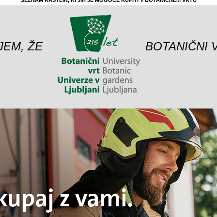
SEZNAM RASTLIN, KI JIH JE MOGOČE KUPITI V BOTANIČNEM VRTU
JEM, ŽE
BOTANIČNI 