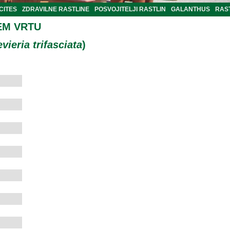
CITES
ZDRAVILNE RASTLINE
POSVOJITELJI RASTLIN
GALANTHUS
RAST
EM VRTU
vieria trifasciata
)