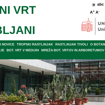
abc
NI VRT
+
-
A
A
BLJANI
 NOVICE
TROPSKI RASTLINJAK
RASTLINJAK TIVOLI
O BOTAN
NJE
BOT. VRT V MEDIJIH
MREŽA BOT. VRTOV IN ARBORETUMOV