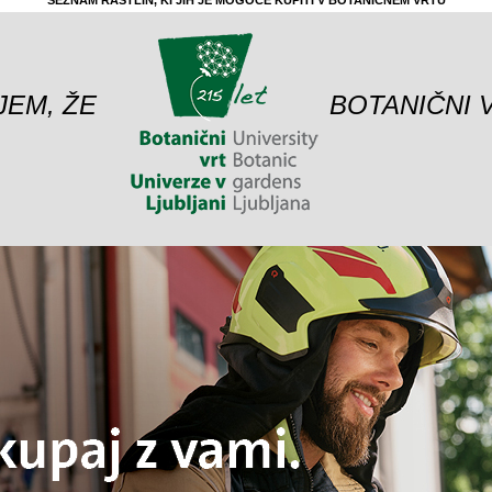
SEZNAM RASTLIN, KI JIH JE MOGOČE KUPITI V BOTANIČNEM VRTU
JEM, ŽE
BOTANIČNI 