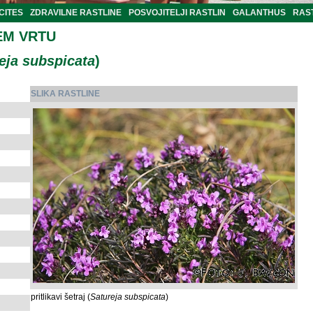
CITES
ZDRAVILNE RASTLINE
POSVOJITELJI RASTLIN
GALANTHUS
RAST
EM VRTU
eja subspicata
)
SLIKA RASTLINE
pritlikavi šetraj (
Satureja subspicata
)