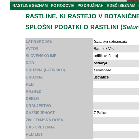
RASTLINE SEZNAM
PO RODOVIH
PO DRUŽINAH
RDEČI SEZNAM
RASTLINE, KI RASTEJO V BOTANIČN
SPLOŠNI PODATKI O RASTLINI (
Satur
LATINSKO IME
Satureja subspicata
AVTOR
Bartl. ex Vis.
SLOVENSKO IME
pritlikavi šetraj
ROD
Satureja
DRUŽINA (LATINSKO)
Lamiaceae
DRUŽINA
ustnatice
RED
RAZRED
DEBLO
KRALJESTVO
RAZŠIRJENOST
Z Balkan
ŽIVLJENJSKA DOBA
ČAS CVETENJA
RED LIST