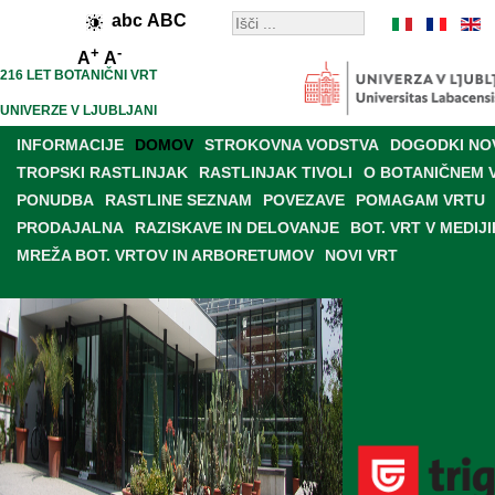
abc
ABC
+
-
A
A
216 LET BOTANIČNI VRT
UNIVERZE V LJUBLJANI
INFORMACIJE
DOMOV
STROKOVNA VODSTVA
DOGODKI NO
TROPSKI RASTLINJAK
RASTLINJAK TIVOLI
O BOTANIČNEM 
PONUDBA
RASTLINE SEZNAM
POVEZAVE
POMAGAM VRTU
PRODAJALNA
RAZISKAVE IN DELOVANJE
BOT. VRT V MEDIJI
MREŽA BOT. VRTOV IN ARBORETUMOV
NOVI VRT