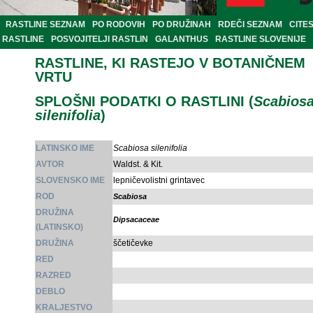
RASTLINE SEZNAM
PO RODOVIH
PO DRUŽINAH
RDEČI SEZNAM
CITE
RASTLINE
POSVOJITELJI RASTLIN
GALANTHUS
RASTLINE SLOVENIJE
RASTLINE, KI RASTEJO V BOTANIČNEM
VRTU
SPLOŠNI PODATKI O RASTLINI (
Scabios
silenifolia
)
LATINSKO IME
Scabiosa silenifolia
AVTOR
Waldst. & Kit.
SLOVENSKO IME
lepničevolistni grintavec
ROD
Scabiosa
DRUŽINA
Dipsacaceae
(LATINSKO)
DRUŽINA
ščetičevke
RED
RAZRED
DEBLO
KRALJESTVO