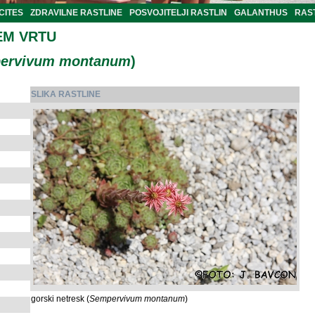
CITES
ZDRAVILNE RASTLINE
POSVOJITELJI RASTLIN
GALANTHUS
RAST
EM VRTU
ervivum montanum
)
SLIKA RASTLINE
gorski netresk (
Sempervivum montanum
)