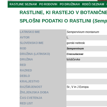
RASTLINE SEZNAM
PO RODOVIH
PO DRUŽINAH
RDEČI SEZNAM
RASTLINE, KI RASTEJO V BOTANIČN
SPLOŠNI PODATKI O RASTLINI (
Semp
LATINSKO IME
Sempervivum montanum
AVTOR
L.
SLOVENSKO IME
gorski netresk
ROD
Sempervivum
DRUŽINA (LATINSKO)
Crassulaceae
DRUŽINA
tolstičevke
RED
RAZRED
DEBLO
KRALJESTVO
RAZŠIRJENOST
Sr., V in J Evropa
ŽIVLJENJSKA DOBA
ČAS CVETENJA
RED LIST