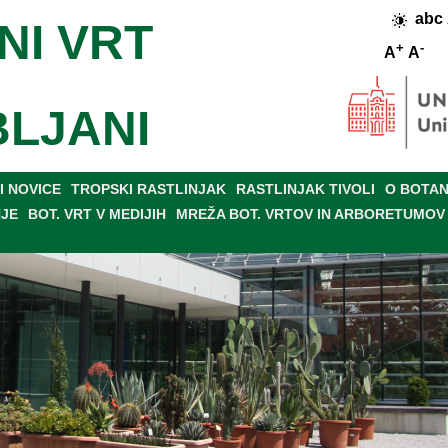
abc
NI VRT
+
-
A
A
BLJANI
 NOVICE
TROPSKI RASTLINJAK
RASTLINJAK TIVOLI
O BOTAN
NJE
BOT. VRT V MEDIJIH
MREŽA BOT. VRTOV IN ARBORETUMOV