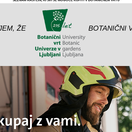
SEZNAM RASTLIN, KI JIH JE MOGOČE KUPITI V BOTANIČNEM VRTU
JEM, ŽE
BOTANIČNI 