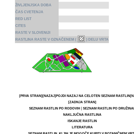
ŽIVLJENJSKA DOBA
ČAS CVETENJA
RED LIST
CITES
RASTE V SLOVENIJI
RASTLINA RASTE V OZNAČENEM (
) DELU VRTA
[PRVA STRAN]
[NAZAJ]
POJDI NAZAJ NA CELOTEN SEZNAM RASTLIN
[N
[ZADNJA STRAN]
|
SEZNAM RASTLIN PO RODOVIH
SEZNAM RASTLIN PO DRUŽINA
NAKLJUČNA RASTLINA
ISKANJE RASTLIN
LITERATURA
SEZNAM RASTLIN, KI JIH JE MOGOČE KUPITI V BOTANIČNEM VR