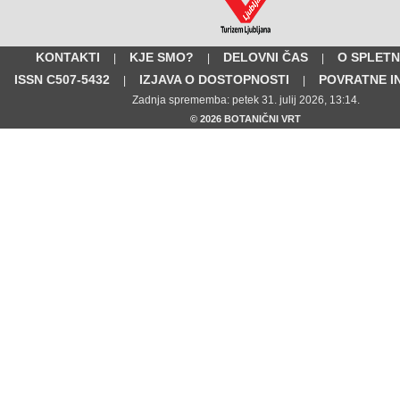
KONTAKTI
KJE SMO?
DELOVNI ČAS
O SPLETN
|
|
|
ISSN C507-5432
IZJAVA O DOSTOPNOSTI
POVRATNE I
|
|
Zadnja sprememba: petek 31. julij 2026, 13:14.
© 2026 BOTANIČNI VRT