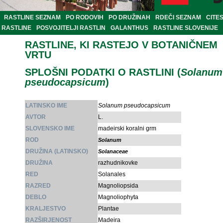
RASTLINE SEZNAM
PO RODOVIH
PO DRUŽINAH
RDEČI SEZNAM
CITE
RASTLINE
POSVOJITELJI RASTLIN
GALANTHUS
RASTLINE SLOVENIJE
RASTLINE, KI RASTEJO V BOTANIČNEM
VRTU
SPLOŠNI PODATKI O RASTLINI (
Solanum
pseudocapsicum
)
LATINSKO IME
Solanum pseudocapsicum
AVTOR
L.
SLOVENSKO IME
madeirski koralni grm
ROD
Solanum
DRUŽINA (LATINSKO)
Solanaceae
DRUŽINA
razhudnikovke
RED
Solanales
RAZRED
Magnoliopsida
DEBLO
Magnoliophyta
KRALJESTVO
Plantae
RAZŠIRJENOST
Madeira