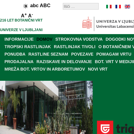
abc
ABC
+
-
A
A
216 LET BOTANIČNI VRT
UNIVERZE V LJUBLJANI
INFORMACIJE
DOMOV
STROKOVNA VODSTVA
DOGODKI NO
TROPSKI RASTLINJAK
RASTLINJAK TIVOLI
O BOTANIČNEM 
PONUDBA
RASTLINE SEZNAM
POVEZAVE
POMAGAM VRTU
PRODAJALNA
RAZISKAVE IN DELOVANJE
BOT. VRT V MEDIJI
MREŽA BOT. VRTOV IN ARBORETUMOV
NOVI VRT