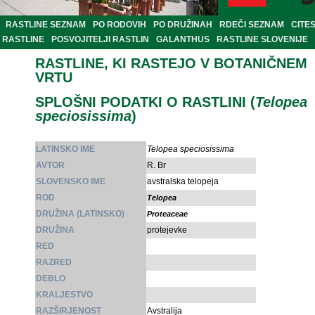
RASTLINE SEZNAM
PO RODOVIH
PO DRUŽINAH
RDEČI SEZNAM
CITE
RASTLINE
POSVOJITELJI RASTLIN
GALANTHUS
RASTLINE SLOVENIJE
RASTLINE, KI RASTEJO V BOTANIČNEM
VRTU
SPLOŠNI PODATKI O RASTLINI (
Telopea
speciosissima
)
LATINSKO IME
Telopea speciosissima
AVTOR
R. Br
SLOVENSKO IME
avstralska telopeja
ROD
Telopea
DRUŽINA (LATINSKO)
Proteaceae
DRUŽINA
protejevke
RED
RAZRED
DEBLO
KRALJESTVO
RAZŠIRJENOST
Avstralija