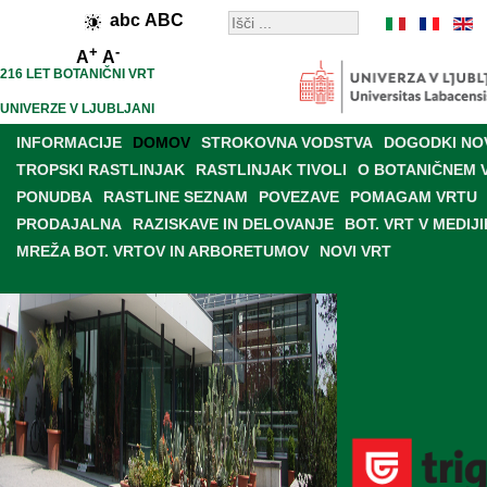
abc
ABC
+
-
A
A
216 LET BOTANIČNI VRT
UNIVERZE V LJUBLJANI
INFORMACIJE
DOMOV
STROKOVNA VODSTVA
DOGODKI NO
TROPSKI RASTLINJAK
RASTLINJAK TIVOLI
O BOTANIČNEM 
PONUDBA
RASTLINE SEZNAM
POVEZAVE
POMAGAM VRTU
PRODAJALNA
RAZISKAVE IN DELOVANJE
BOT. VRT V MEDIJI
MREŽA BOT. VRTOV IN ARBORETUMOV
NOVI VRT