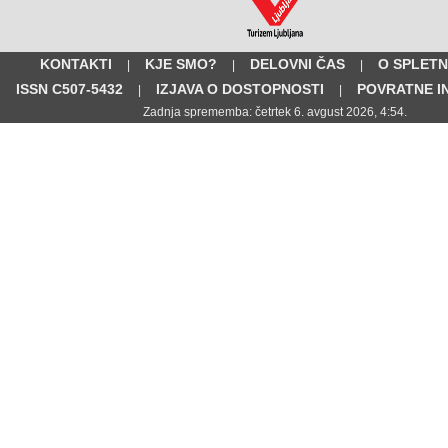
KONTAKTI
KJE SMO?
DELOVNI ČAS
O SPLETN
|
|
|
ISSN C507-5432
IZJAVA O DOSTOPNOSTI
POVRATNE I
|
|
Zadnja sprememba: četrtek 6. avgust 2026, 4:54.