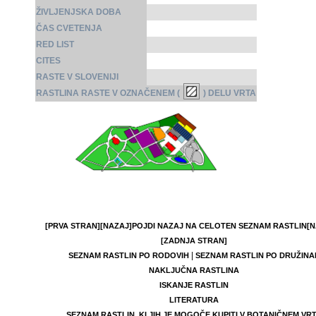
ŽIVLJENJSKA DOBA
ČAS CVETENJA
RED LIST
CITES
RASTE V SLOVENIJI
RASTLINA RASTE V OZNAČENEM (
) DELU VRTA
[PRVA STRAN]
[NAZAJ]
POJDI NAZAJ NA CELOTEN SEZNAM RASTLIN
[N
[ZADNJA STRAN]
|
SEZNAM RASTLIN PO RODOVIH
SEZNAM RASTLIN PO DRUŽINA
NAKLJUČNA RASTLINA
ISKANJE RASTLIN
LITERATURA
SEZNAM RASTLIN, KI JIH JE MOGOČE KUPITI V BOTANIČNEM VR