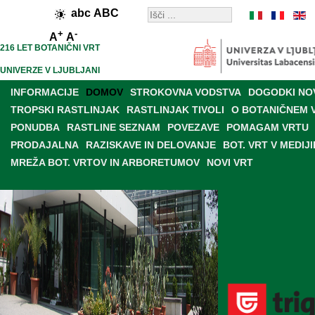
abc
ABC
+
-
A
A
216 LET BOTANIČNI VRT
UNIVERZE V LJUBLJANI
INFORMACIJE
DOMOV
STROKOVNA VODSTVA
DOGODKI NO
TROPSKI RASTLINJAK
RASTLINJAK TIVOLI
O BOTANIČNEM 
PONUDBA
RASTLINE SEZNAM
POVEZAVE
POMAGAM VRTU
PRODAJALNA
RAZISKAVE IN DELOVANJE
BOT. VRT V MEDIJI
MREŽA BOT. VRTOV IN ARBORETUMOV
NOVI VRT