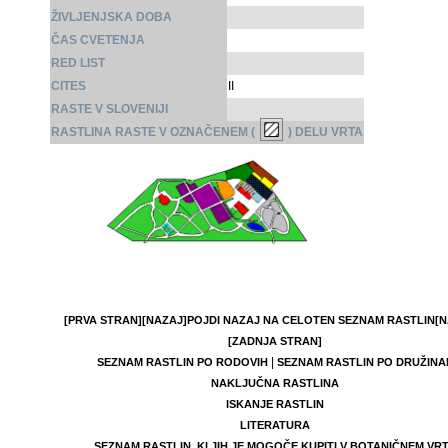
ŽIVLJENJSKA DOBA
ČAS CVETENJA
RED LIST
CITES
II
RASTE V SLOVENIJI
RASTLINA RASTE V OZNAČENEM (
) DELU VRTA
[PRVA STRAN]
[NAZAJ]
POJDI NAZAJ NA CELOTEN SEZNAM RASTLIN
[N
[ZADNJA STRAN]
|
SEZNAM RASTLIN PO RODOVIH
SEZNAM RASTLIN PO DRUŽINA
NAKLJUČNA RASTLINA
ISKANJE RASTLIN
LITERATURA
SEZNAM RASTLIN, KI JIH JE MOGOČE KUPITI V BOTANIČNEM VR