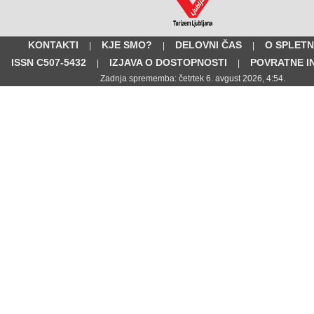
KONTAKTI
KJE SMO?
DELOVNI ČAS
O SPLETN
|
|
|
ISSN C507-5432
IZJAVA O DOSTOPNOSTI
POVRATNE I
|
|
Zadnja sprememba: četrtek 6. avgust 2026, 4:54.