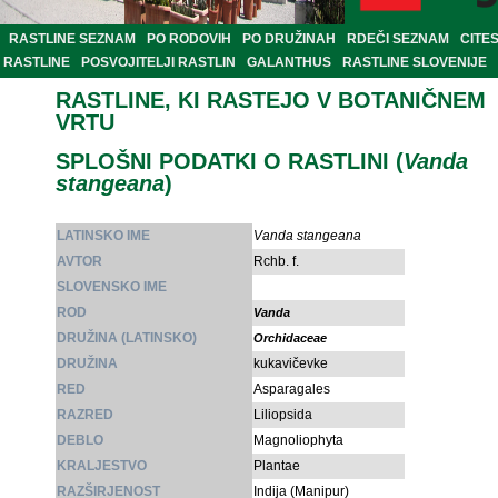
RASTLINE SEZNAM
PO RODOVIH
PO DRUŽINAH
RDEČI SEZNAM
CITE
RASTLINE
POSVOJITELJI RASTLIN
GALANTHUS
RASTLINE SLOVENIJE
RASTLINE, KI RASTEJO V BOTANIČNEM
VRTU
SPLOŠNI PODATKI O RASTLINI (
Vanda
stangeana
)
LATINSKO IME
Vanda stangeana
AVTOR
Rchb. f.
SLOVENSKO IME
ROD
Vanda
DRUŽINA (LATINSKO)
Orchidaceae
DRUŽINA
kukavičevke
RED
Asparagales
RAZRED
Liliopsida
DEBLO
Magnoliophyta
KRALJESTVO
Plantae
RAZŠIRJENOST
Indija (Manipur)