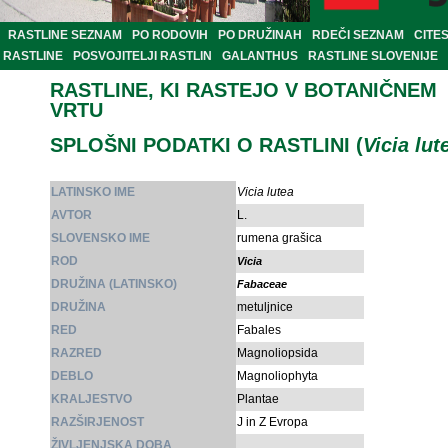
RASTLINE SEZNAM
PO RODOVIH
PO DRUŽINAH
RDEČI SEZNAM
CITE
RASTLINE
POSVOJITELJI RASTLIN
GALANTHUS
RASTLINE SLOVENIJE
RASTLINE, KI RASTEJO V BOTANIČNEM
VRTU
SPLOŠNI PODATKI O RASTLINI (
Vicia lut
LATINSKO IME
Vicia lutea
AVTOR
L.
SLOVENSKO IME
rumena grašica
ROD
Vicia
DRUŽINA (LATINSKO)
Fabaceae
DRUŽINA
metuljnice
RED
Fabales
RAZRED
Magnoliopsida
DEBLO
Magnoliophyta
KRALJESTVO
Plantae
RAZŠIRJENOST
J in Z Evropa
ŽIVLJENJSKA DOBA