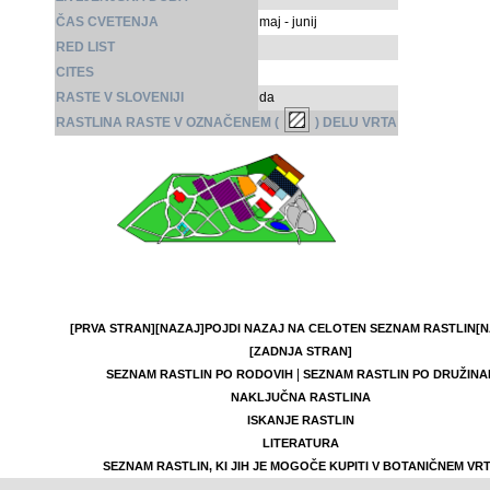
ČAS CVETENJA
maj - junij
RED LIST
CITES
RASTE V SLOVENIJI
da
RASTLINA RASTE V OZNAČENEM (
) DELU VRTA
[PRVA STRAN]
[NAZAJ]
POJDI NAZAJ NA CELOTEN SEZNAM RASTLIN
[N
[ZADNJA STRAN]
|
SEZNAM RASTLIN PO RODOVIH
SEZNAM RASTLIN PO DRUŽINA
NAKLJUČNA RASTLINA
ISKANJE RASTLIN
LITERATURA
SEZNAM RASTLIN, KI JIH JE MOGOČE KUPITI V BOTANIČNEM VR