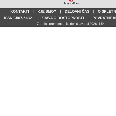
KONTAKTI
KJE SMO?
DELOVNI ČAS
O SPLETN
|
|
|
ISSN C507-5432
IZJAVA O DOSTOPNOSTI
POVRATNE I
|
|
Zadnja sprememba: četrtek 6. avgust 2026, 4:54.