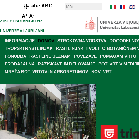
abc
ABC
+
-
A
A
216 LET BOTANIČNI VRT
UNIVERZE V LJUBLJANI
INFORMACIJE
DOMOV
STROKOVNA VODSTVA
DOGODKI NO
TROPSKI RASTLINJAK
RASTLINJAK TIVOLI
O BOTANIČNEM 
PONUDBA
RASTLINE SEZNAM
POVEZAVE
POMAGAM VRTU
PRODAJALNA
RAZISKAVE IN DELOVANJE
BOT. VRT V MEDIJI
MREŽA BOT. VRTOV IN ARBORETUMOV
NOVI VRT