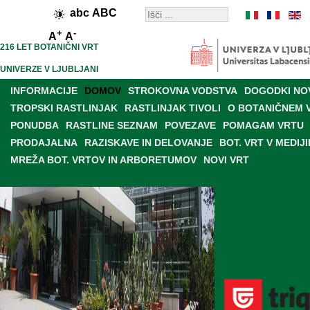
abc
ABC
+
-
A
A
216 LET BOTANIČNI VRT
UNIVERZE V LJUBLJANI
INFORMACIJE
DOMOV
STROKOVNA VODSTVA
DOGODKI NO
TROPSKI RASTLINJAK
RASTLINJAK TIVOLI
O BOTANIČNEM 
PONUDBA
RASTLINE SEZNAM
POVEZAVE
POMAGAM VRTU
PRODAJALNA
RAZISKAVE IN DELOVANJE
BOT. VRT V MEDIJI
MREŽA BOT. VRTOV IN ARBORETUMOV
NOVI VRT