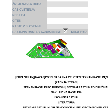
ŽIVLJENJSKA DOBA
ČAS CVETENJA
RED LIST
CITES
RASTE V SLOVENIJI
RASTLINA RASTE V OZNAČENEM (
) DELU VRTA
[PRVA STRAN]
[NAZAJ]
POJDI NAZAJ NA CELOTEN SEZNAM RASTLIN
[N
[ZADNJA STRAN]
|
SEZNAM RASTLIN PO RODOVIH
SEZNAM RASTLIN PO DRUŽINA
NAKLJUČNA RASTLINA
ISKANJE RASTLIN
LITERATURA
SEZNAM RASTLIN, KI JIH JE MOGOČE KUPITI V BOTANIČNEM VR