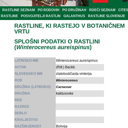
RASTLINE SEZNAM
PO RODOVIH
PO DRUŽINAH
RDEČI SEZNAM
CITE
RASTLINE
POSVOJITELJI RASTLIN
GALANTHUS
RASTLINE SLOVENIJE
RASTLINE, KI RASTEJO V BOTANIČNEM
VRTU
SPLOŠNI PODATKI O RASTLINI
(
Winterocereus aureispinus
)
LATINSKO IME
Winterocereus aureispinus
AVTOR
(Ritt.) Backb.
SLOVENSKO IME
zlatobodičasta vinterija
ROD
Winterocereus
DRUŽINA (LATINSKO)
Cactaceae
DRUŽINA
kaktusovke
RED
RAZRED
DEBLO
KRALJESTVO
RAZŠIRJENOST
Bolivija