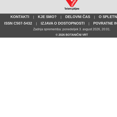
KONTAKTI
KJE SMO?
DELOVNI ČAS
O SPLETN
|
|
|
ISSN C507-5432
IZJAVA O DOSTOPNOSTI
POVRATNE I
|
|
Zadnja sprememba: ponedeljek 3. avgust 2026, 20:01.
© 2026 BOTANIČNI VRT