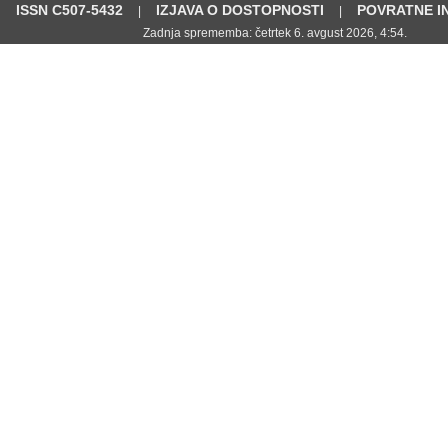
ISSN C507-5432
IZJAVA O DOSTOPNOSTI
POVRATNE I
|
|
Zadnja sprememba: četrtek 6. avgust 2026, 4:54.