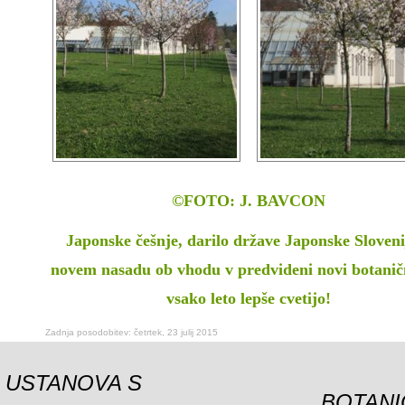
©FOTO: J. BAVCON
Japonske češnje, darilo države Japonske Slovenij
novem nasadu ob vhodu v predvideni novi botaničn
vsako leto lepše cvetijo!
Zadnja posodobitev: četrtek, 23 julij 2015
USTANOVA S
BOTANI