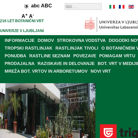
abc
ABC
+
-
A
A
216 LET BOTANIČNI VRT
UNIVERZE V LJUBLJANI
INFORMACIJE
DOMOV
STROKOVNA VODSTVA
DOGODKI NO
TROPSKI RASTLINJAK
RASTLINJAK TIVOLI
O BOTANIČNEM 
PONUDBA
RASTLINE SEZNAM
POVEZAVE
POMAGAM VRTU
PRODAJALNA
RAZISKAVE IN DELOVANJE
BOT. VRT V MEDIJI
MREŽA BOT. VRTOV IN ARBORETUMOV
NOVI VRT