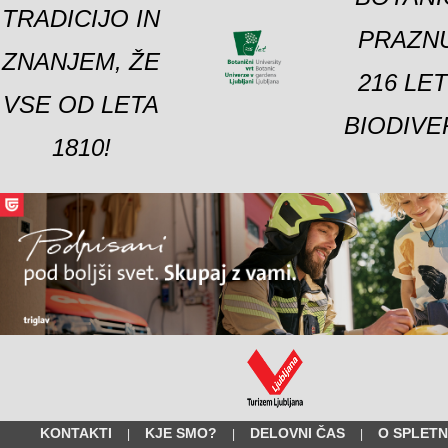
TRADICIJO IN
PRAZNU
ZNANJEM, ŽE
216 LE
VSE OD LETA
BIODIVE
1810!
KONTAKTI
KJE SMO?
DELOVNI ČAS
O SPLETN
|
|
|