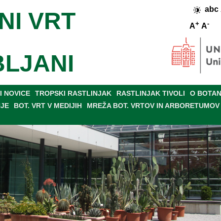
abc
NI VRT
+
-
A
A
BLJANI
 NOVICE
TROPSKI RASTLINJAK
RASTLINJAK TIVOLI
O BOTAN
NJE
BOT. VRT V MEDIJIH
MREŽA BOT. VRTOV IN ARBORETUMOV