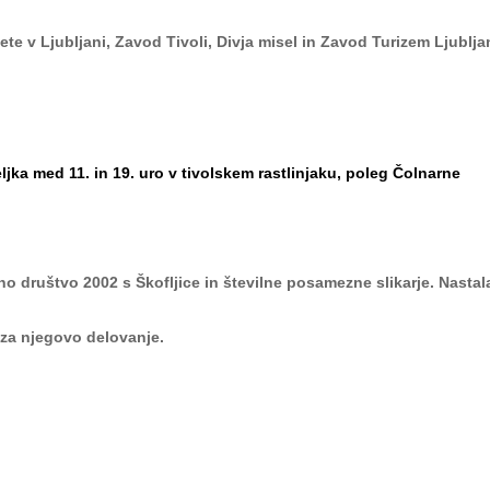
ete v Ljubljani, Zavod Tivoli, Divja misel in Zavod Turizem Ljublja
ljka med 11. in 19. uro v tivolskem rastlinjaku, poleg Čolnarne
vno društvo 2002 s Škofljice in številne posamezne slikarje. Nastala
za njegovo delovanje.