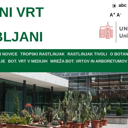
abc
NI VRT
+
-
A
A
BLJANI
 NOVICE
TROPSKI RASTLINJAK
RASTLINJAK TIVOLI
O BOTAN
NJE
BOT. VRT V MEDIJIH
MREŽA BOT. VRTOV IN ARBORETUMOV