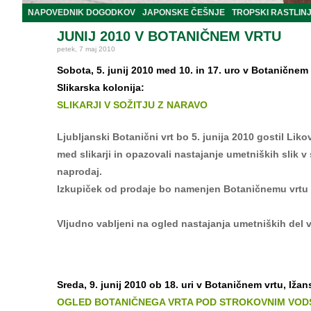
NAPOVEDNIK DOGODKOV
JAPONSKE ČEŠNJE
TROPSKI RASTLIN
JUNIJ 2010 V BOTANIČNEM VRTU
petek, 7 maj 2010
Sobota, 5. junij 2010 med 10. in 17. uro v Botaničnem 
Slikarska kolonija:
SLIKARJI V SOŽITJU Z NARAVO
Ljubljanski Botanični vrt bo 5. junija 2010 gostil Liko
med slikarji in opazovali nastajanje umetniških slik v 
naprodaj.
Izkupiček od prodaje bo namenjen Botaničnemu vrtu 
Vljudno vabljeni na ogled nastajanja umetniških del v 
Sreda, 9. junij 2010 ob 18. uri v Botaničnem vrtu, Ižan
OGLED BOTANIČNEGA VRTA POD STROKOVNIM VO