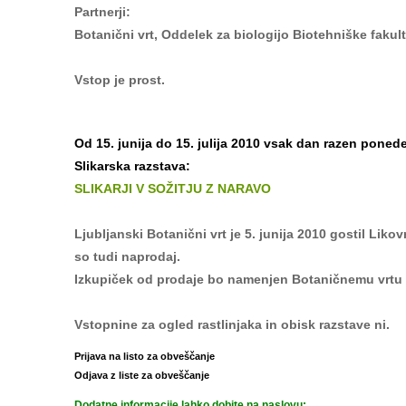
Partnerji:
Botanični vrt, Oddelek za biologijo Biotehniške fakult
Vstop je prost.
Od 15. junija do 15. julija 2010 vsak dan razen ponede
Slikarska razstava:
SLIKARJI V SOŽITJU Z NARAVO
Ljubljanski Botanični vrt je 5. junija 2010 gostil Liko
so tudi naprodaj.
Izkupiček od prodaje bo namenjen Botaničnemu vrtu 
Vstopnine za ogled rastlinjaka in obisk razstave ni.
Prijava na listo za obveščanje
Odjava z liste za obveščanje
Dodatne informacije lahko dobite na naslovu: