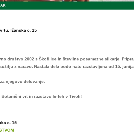
JAK
vrtu, Ižanska c. 15
vno društvo 2002 s Škofljice in številne posamezne slikarje. Pripra
sožitju z naravo. Nastala dela bodo nato razstavljena od 15. junija d
za njegovo delovanje.
Botanični vrt in razstavo le-teh v Tivoli!
ska c. 15
DSTVOM