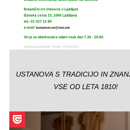
Botanični vrt Univerze v Ljubljani
Ižanska cesta 15, 1000 Ljubljana
tel.: 01 427 12 80
e-mail:
botanicni.vrt@siol.net
Vrt je za obiskovalce odprt vsak dan 7.30 - 20.00.
Zadnja posodobitev: četrtek, 23 julij 2015
USTANOVA S TRADICIJO IN ZNAN
VSE OD LETA 1810!