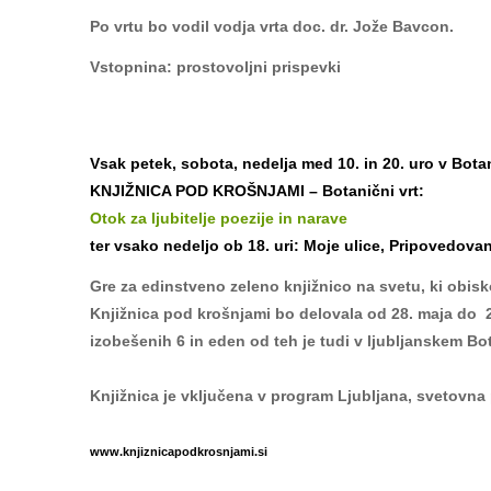
Po vrtu bo vodil vodja vrta doc. dr. Jože Bavcon.
Vstopnina: prostovoljni prispevki
Vsak petek, sobota, nedelja med 10. in 20. uro v Bota
KNJIŽNICA POD KROŠNJAMI – Botanični vrt:
Otok za ljubitelje poezije in narave
ter vsako nedeljo ob 18. uri: Moje ulice, Pripovedovan
Gre za edinstveno zeleno knjižnico na svetu, ki obisk
Knjižnica pod krošnjami bo delovala od 28. maja do 29
izobešenih 6 in eden od teh je tudi v ljubljanskem Bo
Knjižnica je vključena v program Ljubljana, svetovna 
www.knjiznicapodkrosnjami.si