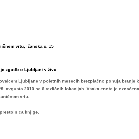
ničnem vrtu, Ižanska c. 15
je zgodb o Ljubljani v živo
ovalcem Ljubljane v poletnih mesecih brezplačno ponuja branje knj
. avgusta 2010 na 6 različnih lokacijah. Vsaka enota je označena 
taničnem vrtu.
prestolnica knjige.