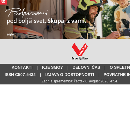
KONTAKTI
KJE SMO?
DELOVNI ČAS
O SPLETN
|
|
|
ISSN C507-5432
IZJAVA O DOSTOPNOSTI
POVRATNE I
|
|
Zadnja sprememba: četrtek 6. avgust 2026, 4:54.