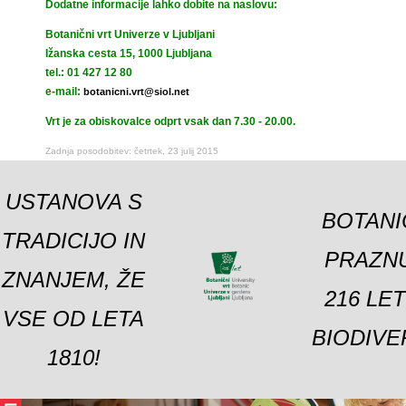
Dodatne informacije lahko dobite na naslovu:
Botanični vrt Univerze v Ljubljani
Ižanska cesta 15, 1000 Ljubljana
tel.: 01 427 12 80
e-mail:
botanicni.vrt@siol.net
Vrt je za obiskovalce odprt vsak dan 7.30 - 20.00.
Zadnja posodobitev: četrtek, 23 julij 2015
USTANOVA S
BOTANI
TRADICIJO IN
PRAZNU
ZNANJEM, ŽE
216 LE
VSE OD LETA
BIODIVE
1810!