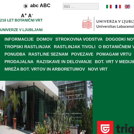
abc
ABC
+
-
A
A
216 LET BOTANIČNI VRT
UNIVERZE V LJUBLJANI
INFORMACIJE
DOMOV
STROKOVNA VODSTVA
DOGODKI NO
TROPSKI RASTLINJAK
RASTLINJAK TIVOLI
O BOTANIČNEM 
PONUDBA
RASTLINE SEZNAM
POVEZAVE
POMAGAM VRTU
PRODAJALNA
RAZISKAVE IN DELOVANJE
BOT. VRT V MEDIJI
MREŽA BOT. VRTOV IN ARBORETUMOV
NOVI VRT