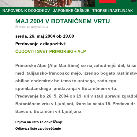
NAPOVEDNIK DOGODKOV
JAPONSKE ČEŠNJE
TROPSKI RASTLINJAK
MAJ 2004 V BOTANIČNEM VRTU
četrtek, 18 avgust 2011
sreda, 26. maj 2004 ob 19.00
Predavanje z diapozitivi:
ČUDOVITI SVET PRIMORSKIH ALP
Primorske Alpe (Alpi Marittime) so najzahodnejši del, ki se
med italijansko-francosko mejo. Izredno bogato rastlinstv
obilico endemitov bo tema tokratnega, zadnjega
spomladanskega predavanja v Botaničnem vrtu.
Predavanje bo 26. 5. 2004 ob 19. uri v stari upravni zgradbi
Botaničnem vrtu v Ljubljani, Ižanska cesta 15. Predava dr.
Bavcon, Botanični vrt Ljubljana.
Prijava na listo za obveščanje
Odjava z liste za obveščanje