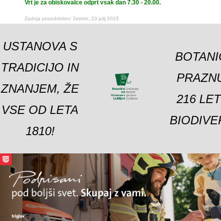
Vrt je za obiskovalce odprt vsak dan 7.30 - 20.00.
Zadnja posodobitev: četrtek, 23 julij 2015
USTANOVA S
BOTANI
TRADICIJO IN
PRAZNU
ZNANJEM, ŽE
216 LE
VSE OD LETA
BIODIVE
1810!