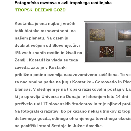
Fotografska razstava v avli tropskega rastlinjaka
'TROPSKI DEŽEVNI GOZD'
Kostarika je ena najbolj vročih
točk biotske raznovrstnosti na
našem planetu. Na ozemlju,
dvakrat večjem od Slovenije, živi
4% vseh znanih rastlin in živali na
Zemlji. Kostariška vlada se tega
zaveda, zato je v Kostariki
približno petino ozemlja naravovarstveno zaščitena. To vel
za nacionalna parka na jugu Kostarike - Corcovado in Pie
Blancas. V slednjem je na tropski raziskovalni postaji v L
ki jo upravlja Univerza na Dunaju, v letošnjem letu 14 dni
preživelo tudi 17 slovenskih študentov in trije njihovi prof
Na fotografski razstavi bo prikazano nekaj utrinkov iz tro
deževnega gozda, edinega ohranjenega tovrstnega ekosi
na pacifiški strani Srednje in Južne Amerike.