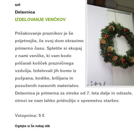
uri
Delavnica
IZDELOVANJE VENČKOV
Pričakovanje praznikov je še
prijetnejše, če svoj dom okrasimo
primerno času. Spletite si skupaj
z nami venčke, ki vam bodo
pričarali košček prazničnega
vzdušja. Izdelovali jih bomo iz
pušpana, bodike, bršljana in
posušenih naravnih materialov.
Delavnica je primerna za otroke od 7. leta dalje in odrasle.
otroci se nam lahko pridružijo v spremstvu staršev.
Vstopnina: 5 €
Oglejte si še nekaj slik