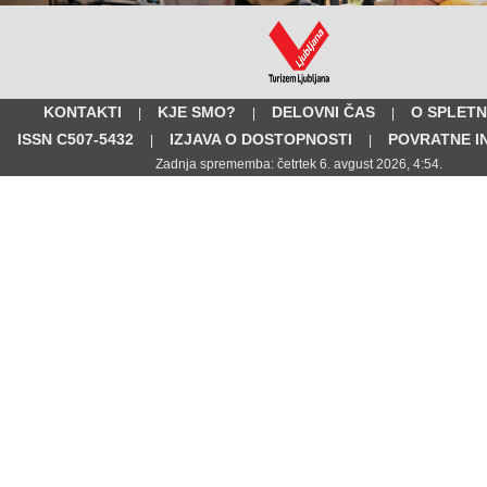
KONTAKTI
KJE SMO?
DELOVNI ČAS
O SPLETN
|
|
|
ISSN C507-5432
IZJAVA O DOSTOPNOSTI
POVRATNE I
|
|
Zadnja sprememba: četrtek 6. avgust 2026, 4:54.