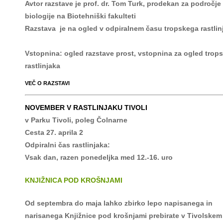
Avtor razstave je prof. dr. Tom Turk, prodekan za področje
biologije na Biotehniški fakulteti
Razstava je na ogled v odpiralnem času tropskega rastlin
Vstopnina: ogled razstave prost, vstopnina za ogled trop
rastlinjaka
VEČ O RAZSTAVI
NOVEMBER V RASTLINJAKU TIVOLI
v Parku Tivoli, poleg Čolnarne
Cesta 27. aprila 2
Odpiralni čas rastlinjaka:
Vsak dan, razen ponedeljka med 12.-16. uro
KNJIŽNICA POD KROŠNJAMI
Od septembra do maja lahko zbirko lepo napisanega in
narisanega Knjižnice pod krošnjami prebirate v Tivolskem