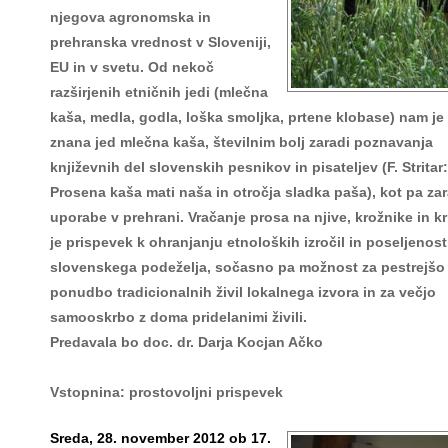
njegova agronomska in
prehranska vrednost v Sloveniji,
EU in v svetu. Od nekoč
razširjenih etničnih jedi (mlečna
kaša, medla, godla, loška smoljka, prtene klobase) nam je 
znana jed mlečna kaša, številnim bolj zaradi poznavanja
književnih del slovenskih pesnikov in pisateljev (F. Stritar:
Prosena kaša mati naša in otročja sladka paša), kot pa zar
uporabe v prehrani. Vračanje prosa na njive, krožnike in k
je prispevek k ohranjanju etnoloških izročil in poseljenost
slovenskega podeželja, sočasno pa možnost za pestrejšo
ponudbo tradicionalnih živil lokalnega izvora in za večjo
samooskrbo z doma pridelanimi živili.
Predavala bo doc. dr. Darja Kocjan Ačko
Vstopnina: prostovoljni prispevek
Sreda, 28. november 2012 ob 17.