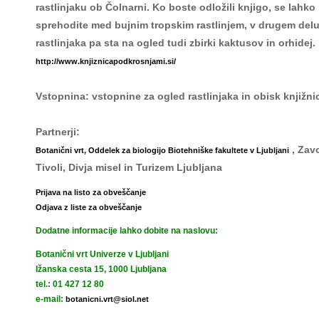
rastlinjaku ob Čolnarni. Ko boste odložili knjigo, se lahko
sprehodite med bujnim tropskim rastlinjem, v drugem del
rastlinjaka pa sta na ogled tudi zbirki kaktusov in orhidej.
http://www.knjiznicapodkrosnjami.si/
Vstopnina: vstopnine za ogled rastlinjaka in obisk knjižni
Partnerji:
, Zav
Botanični vrt, Oddelek za biologijo Biotehniške fakultete v Ljubljani
Tivoli, Divja misel in Turizem Ljubljana
Prijava na listo za obveščanje
Odjava z liste za obveščanje
Dodatne informacije lahko dobite na naslovu:
Botanični vrt Univerze v Ljubljani
Ižanska cesta 15, 1000 Ljubljana
tel.: 01 427 12 80
e-mail:
botanicni.vrt@siol.net