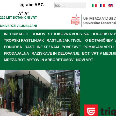
abc
ABC
+
-
A
A
216 LET BOTANIČNI VRT
UNIVERZE V LJUBLJANI
INFORMACIJE
DOMOV
STROKOVNA VODSTVA
DOGODKI NO
TROPSKI RASTLINJAK
RASTLINJAK TIVOLI
O BOTANIČNEM 
PONUDBA
RASTLINE SEZNAM
POVEZAVE
POMAGAM VRTU
PRODAJALNA
RAZISKAVE IN DELOVANJE
BOT. VRT V MEDIJI
MREŽA BOT. VRTOV IN ARBORETUMOV
NOVI VRT