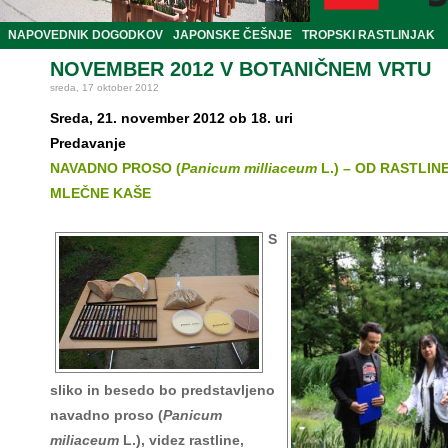
NAPOVEDNIK DOGODKOV
JAPONSKE ČEŠNJE
TROPSKI RASTLINJAK
NOVEMBER 2012 V BOTANIČNEM VRTU
sreda, 17 oktober 2012
Sreda, 21. november 2012 ob 18. uri
Predavanje
NAVADNO PROSO (
Panicum milliaceum
L.) – OD RASTLIN
MLEČNE KAŠE
S
sliko in besedo bo predstavljeno
navadno proso (
Panicum
miliaceum
L.), videz rastline,