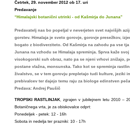
Četrtek, 29. november 2012 ob 17. uri
Predavanje
“Himalajski botanični utrinki - od Kašmirja do Junana”
Predavatelj nas bo popeljal v neverjeten svet najvišjih azi
gorstev. Himalaja je sveto gorovje, gorovje presežkov, izj
bogato z biodiverziteto. Od Kašmirja na zahodu pa vse tja
Junana na vzhodu se Himalaja spreminja. Sprva kaže svoj
visokogorski suh obraz, nato pa se njeni vrhovi znižajo, p
postane vlažna, monsunska. Tako kot se spreminja rastlin
živalstvo, se v tem gorovju prepletajo tudi kulture, jeziki in
prebivalcev ter dajejo temu raju za biologe edinstven peča
Predava: Andrej Paušič
TROPSKI RASTLINJAK
, zgrajen v jubilejnem letu 2010 – 20
Botaničnega vrta, je za obiskovalce odprt:
Ponedeljek - petek: 12 - 16h
Sobota in nedelja ter prazniki: 10 - 17h