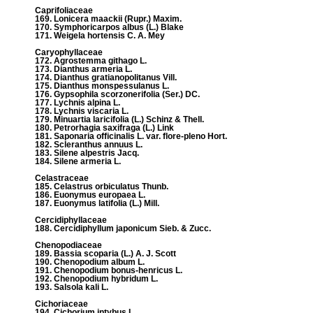
Caprifoliaceae
169. Lonicera maackii (Rupr.) Maxim.
170. Symphoricarpos albus (L.) Blake
171. Weigela hortensis C. A. Mey
Caryophyllaceae
172. Agrostemma githago L.
173. Dianthus armeria L.
174. Dianthus gratianopolitanus Vill.
175. Dianthus monspessulanus L.
176. Gypsophila scorzonerifolia (Ser.) DC.
177. Lychnis alpina L.
178. Lychnis viscaria L.
179. Minuartia laricifolia (L.) Schinz & Thell.
180. Petrorhagia saxifraga (L.) Link
181. Saponaria officinalis L. var. flore-pleno Hort.
182. Scleranthus annuus L.
183. Silene alpestris Jacq.
184. Silene armeria L.
Celastraceae
185. Celastrus orbiculatus Thunb.
186. Euonymus europaea L.
187. Euonymus latifolia (L.) Mill.
Cercidiphyllaceae
188. Cercidiphyllum japonicum Sieb. & Zucc.
Chenopodiaceae
189. Bassia scoparia (L.) A. J. Scott
190. Chenopodium album L.
191. Chenopodium bonus-henricus L.
192. Chenopodium hybridum L.
193. Salsola kali L.
Cichoriaceae
194. Cichorium intybus L.