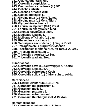
241. Colutea orientalis Mill.
242. Coronilla scorpioides L.
243. Desmodium canadense (L.) DC.
244. Dolichos lablab L.
245. Dolichos ornatus Wall.
246. Galega officinalis L.
247. Glycine max (L.) Merr. 'Lutea'
248. Glycine max (L.) Merr. 'Nigra'
249. Glycyrrhiza echinata L.
250. Laburnum alpinum (Mill.) Presl.
251. Laburnum anagyroides Med.
252. Lupinus polyphyllus Lindl.
253. Medicago lupulina L.
254. Melilotus officinalis (L.) Lam.
255. Phaseolus coccineus L.
256. Securigera securidaca (L.) Deg. & Dörtl.
257. Tetragonolobus purpureus Moench
258. Thermopsis montana Nutt. ex Torr. & A. Gray
259. Trifolium incarnatum L.
260. Trigonella caerulea (L.) Ser.
261. Trigonella gladiata Stev.
Fumariaceae
262. Corydalis cava (L.) Schweigger & Koerte
263. Corydalis lutea (L.) DC.
264. Corydalis ochroleuca Koch
265. Corydalis solida (L.) Clairv. subsp. solida
Geraniaceae
266. Erodium cicutarium (L.) L. Her.
267. Geranium macrorrhizum L.
268. Geranium molle L.
269. Geranium pratense L.
270. Geranium robertianum L.
271. Geranium thunbergii Lindl. & Paxton
Hamamelidaceae
272. Corylopsis spicata Sieb. & Zucc.