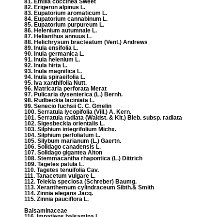
81. Emilia coccinea Sweet
82. Erigeron alpinus L.
83. Eupatorium aromaticum L.
84. Eupatorium cannabinum L.
85. Eupatorium purpureum L.
86. Helenium autumnale L.
87. Helianthus annuus L.
88. Helichrysum bracteatum (Vent.) Andrews
89. Inula ensifolia L.
90. Inula germanica L.
91. Inula helenium L.
92. Inula hirta L.
93. Inula magnifica L.
94. Inula spiraeifolia L.
95. Iva xanthifolia Nutt.
96. Matricaria perforata Merat
97. Pulicaria dysenterica (L.) Bernh.
98. Rudbeckia laciniata L.
99. Senecio fuchsii C. C. Gmelin
100. Serratula lycopifolia (Vill.) A. Kern.
101. Serratula radiata (Waldst. & Kit.) Bieb. subsp. radiata
102. Sigesbeckia orientalis L.
103. Silphium integrifolium Michx.
104. Silphium perfoliatum L.
105. Silybum marianum (L.) Gaertn.
106. Solidago canadensis L.
107. Solidago gigantea Aiton
108. Stemmacantha rhapontica (L.) Dittrich
109. Tagetes patula L.
110. Tagetes tenuifolia Cav.
111. Tanacetum vulgare L.
112. Telekia speciosa (Schreber) Baumg.
113. Xeranthemum cylindraceum Sibth.& Smith
114. Zinnia elegans Jacq.
115. Zinnia pauciflora L.
Balsaminaceae
116. Impatiens balsamina L.