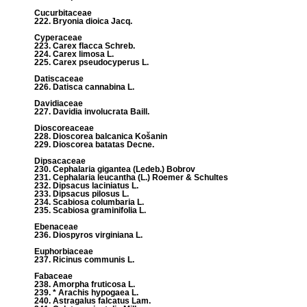
Cucurbitaceae
222. Bryonia dioica Jacq.
Cyperaceae
223. Carex flacca Schreb.
224. Carex limosa L.
225. Carex pseudocyperus L.
Datiscaceae
226. Datisca cannabina L.
Davidiaceae
227. Davidia involucrata Baill.
Dioscoreaceae
228. Dioscorea balcanica Košanin
229. Dioscorea batatas Decne.
Dipsacaceae
230. Cephalaria gigantea (Ledeb.) Bobrov
231. Cephalaria leucantha (L.) Roemer & Schultes
232. Dipsacus laciniatus L.
233. Dipsacus pilosus L.
234. Scabiosa columbaria L.
235. Scabiosa graminifolia L.
Ebenaceae
236. Diospyros virginiana L.
Euphorbiaceae
237. Ricinus communis L.
Fabaceae
238. Amorpha fruticosa L.
239. * Arachis hypogaea L.
240. Astragalus falcatus Lam.