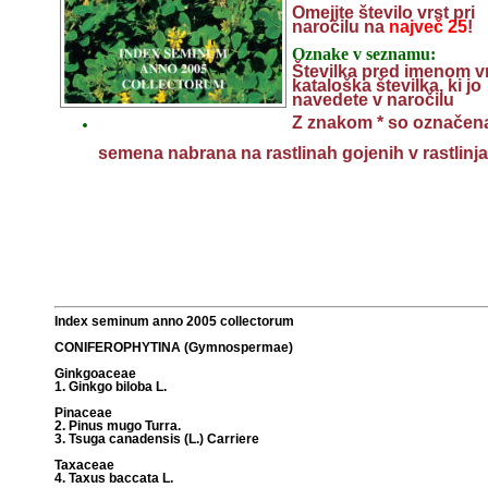
Omejite število vrst pri
naročilu na
največ 25
!
Oznake v seznamu:
Številka pred imenom vr
kataloška številka, ki jo
navedete v naročilu
Z znakom * so označen
semena nabrana na rastlinah gojenih v rastlinj
Index seminum anno 2005 collectorum
CONIFEROPHYTINA (Gymnospermae)
Ginkgoaceae
1. Ginkgo biloba L.
Pinaceae
2. Pinus mugo Turra.
3. Tsuga canadensis (L.) Carriere
Taxaceae
4. Taxus baccata L.