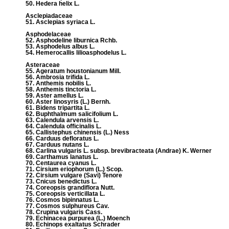
50. Hedera helix L.
Asclepiadaceae
51. Asclepias syriaca L.
Asphodelaceae
52. Asphodeline liburnica Rchb.
53. Asphodelus albus L.
54. Hemerocallis lilioasphodelus L.
Asteraceae
55. Ageratum houstonianum Mill.
56. Ambrosia trifida L.
57. Anthemis nobilis L.
58. Anthemis tinctoria L.
59. Aster amellus L.
60. Aster linosyris (L.) Bernh.
61. Bidens tripartita L.
62. Buphthalmum salicifolium L.
63. Calendula arvensis L.
64. Calendula officinalis L.
65. Callistephus chinensis (L.) Ness
66. Carduus defloratus L.
67. Carduus nutans L.
68. Carlina vulgaris L. subsp. brevibracteata (Andrae) K. Werner
69. Carthamus lanatus L.
70. Centaurea cyanus L.
71. Cirsium eriophorum (L.) Scop.
72. Cirsium vulgare (Savi) Tenore
73. Cnicus benedictus L.
74. Coreopsis grandiflora Nutt.
75. Coreopsis verticillata L.
76. Cosmos bipinnatus L.
77. Cosmos sulphureus Cav.
78. Crupina vulgaris Cass.
79. Echinacea purpurea (L.) Moench
80. Echinops exaltatus Schrader