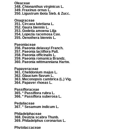
Oleaceae
348. Chionanthus virginicus L.
349. Fraxinus ornus L.
350. Ligustrum ibota Sieb. & Zucc.
Onagraceae
351. Circaea lutetiana L.
352. Gaura biennis L.
353. Godetia amoena Lilja
354. Lopezia racemosa Cav.
355. Oenothera biennis L.
Paeoniaceae
356. Paeonia delavayi Franch.
357. Paeonia lactiflora Pall.
358. Paeonia officinalis L.
359. Paeonia romanica Brandz.
360. Paeonia wittmanniana Hartw.
Papaveraceae
361. Chelidonium majus L.
362. Glaucium flavum L.
363. Meconopsis cambrica (L.) Vig.
364. Papaver rhoeas L.
Passifloraceae
365. * Passiflora rubra L.
366. * Passiflora suberosa L.
Pedaliaceae
367. * Sesamum indicum L.
Philadelphaceae
368. Deutzia scabra Thunb.
369. Philadelphus coronarius L.
Phytolaccaceae