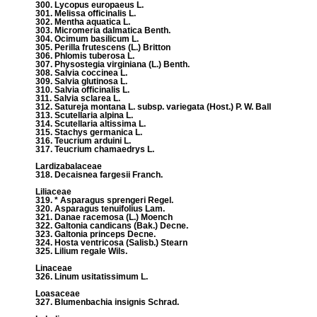
300. Lycopus europaeus L.
301. Melissa officinalis L.
302. Mentha aquatica L.
303. Micromeria dalmatica Benth.
304. Ocimum basilicum L.
305. Perilla frutescens (L.) Britton
306. Phlomis tuberosa L.
307. Physostegia virginiana (L.) Benth.
308. Salvia coccinea L.
309. Salvia glutinosa L.
310. Salvia officinalis L.
311. Salvia sclarea L.
312. Satureja montana L. subsp. variegata (Host.) P. W. Ball
313. Scutellaria alpina L.
314. Scutellaria altissima L.
315. Stachys germanica L.
316. Teucrium arduini L.
317. Teucrium chamaedrys L.
Lardizabalaceae
318. Decaisnea fargesii Franch.
Liliaceae
319. * Asparagus sprengeri Regel.
320. Asparagus tenuifolius Lam.
321. Danae racemosa (L.) Moench
322. Galtonia candicans (Bak.) Decne.
323. Galtonia princeps Decne.
324. Hosta ventricosa (Salisb.) Stearn
325. Lilium regale Wils.
Linaceae
326. Linum usitatissimum L.
Loasaceae
327. Blumenbachia insignis Schrad.