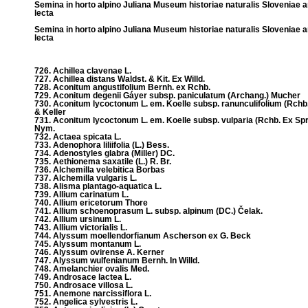
Semina in horto alpino Juliana Museum historiae naturalis Sloveniae 
lecta
Semina in horto alpino Juliana Museum historiae naturalis Sloveniae 
lecta
726. Achillea clavenae L.
727. Achillea distans Waldst. & Kit. Ex Willd.
728. Aconitum angustifolium Bernh. ex Rchb.
729. Aconitum degenii Gáyer subsp. paniculatum (Archang.) Mucher
730. Aconitum lycoctonum L. em. Koelle subsp. ranunculifolium (Rchb
& Keller
731. Aconitum lycoctonum L. em. Koelle subsp. vulparia (Rchb. Ex Spr
Nym.
732. Actaea spicata L.
733. Adenophora liliifolia (L.) Bess.
734. Adenostyles glabra (Miller) DC.
735. Aethionema saxatile (L.) R. Br.
736. Alchemilla velebitica Borbas
737. Alchemilla vulgaris L.
738. Alisma plantago-aquatica L.
739. Allium carinatum L.
740. Allium ericetorum Thore
741. Allium schoenoprasum L. subsp. alpinum (DC.) Čelak.
742. Allium ursinum L.
743. Allium victorialis L.
744. Alyssum moellendorfianum Ascherson ex G. Beck
745. Alyssum montanum L.
746. Alyssum ovirense A. Kerner
747. Alyssum wulfenianum Bernh. In Willd.
748. Amelanchier ovalis Med.
749. Androsace lactea L.
750. Androsace villosa L.
751. Anemone narcissiflora L.
752. Angelica sylvestris L.