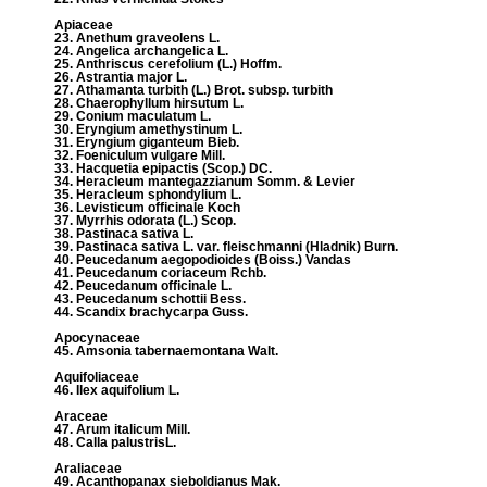
Apiaceae
23. Anethum graveolens L.
24. Angelica archangelica L.
25. Anthriscus cerefolium (L.) Hoffm.
26. Astrantia major L.
27. Athamanta turbith (L.) Brot. subsp. turbith
28. Chaerophyllum hirsutum L.
29. Conium maculatum L.
30. Eryngium amethystinum L.
31. Eryngium giganteum Bieb.
32. Foeniculum vulgare Mill.
33. Hacquetia epipactis (Scop.) DC.
34. Heracleum mantegazzianum Somm. & Levier
35. Heracleum sphondylium L.
36. Levisticum officinale Koch
37. Myrrhis odorata (L.) Scop.
38. Pastinaca sativa L.
39. Pastinaca sativa L. var. fleischmanni (Hladnik) Burn.
40. Peucedanum aegopodioides (Boiss.) Vandas
41. Peucedanum coriaceum Rchb.
42. Peucedanum officinale L.
43. Peucedanum schottii Bess.
44. Scandix brachycarpa Guss.
Apocynaceae
45. Amsonia tabernaemontana Walt.
Aquifoliaceae
46. Ilex aquifolium L.
Araceae
47. Arum italicum Mill.
48. Calla palustrisL.
Araliaceae
49. Acanthopanax sieboldianus Mak.