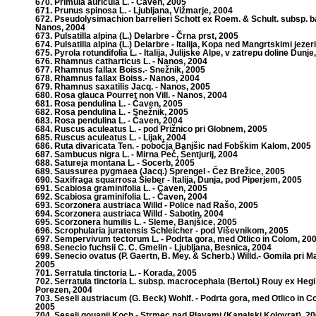
670. Primula auricula L. - Čaven, 2005
671. Prunus spinosa L. - Ljubljana, Vižmarje, 2004
672. Pseudolysimachion barrelieri Schott ex Roem. & Schult. subsp. bar
Nanos, 2004
673. Pulsatilla alpina (L.) Delarbre - Črna prst, 2005
674. Pulsatilla alpina (L.) Delarbre - Italija, Kopa ned Mangrtskimi jezer
675. Pyrola rotundifolia L. - Italija, Julijske Alpe, v zatrepu doline Dunje
676. Rhamnus catharticus L. - Nanos, 2004
677. Rhamnus fallax Boiss.- Snežnik, 2005
678. Rhamnus fallax Boiss.- Nanos, 2004
679. Rhamnus saxatilis Jacq. - Nanos, 2005
680. Rosa glauca Pourret non Vill. - Nanos, 2004
681. Rosa pendulina L. - Čaven, 2005
682. Rosa pendulina L. - Snežnik, 2005
683. Rosa pendulina L. - Čaven, 2004
684. Ruscus aculeatus L. - pod Prižnico pri Globnem, 2005
685. Ruscus aculeatus L. - Lijak, 2004
686. Ruta divaricata Ten. - pobočja Banjšic nad Fobškim Kalom, 2005
687. Sambucus nigra L. - Mirna Peč, Šentjurij, 2004
688. Satureja montana L. - Socerb, 2005
689. Saussurea pygmaea (Jacq.) Sprengel - Čez Brežice, 2005
690. Saxifraga squarrosa Sieber - Italija, Dunja, pod Piperjem, 2005
691. Scabiosa graminifolia L. - Čaven, 2005
692. Scabiosa graminifolia L. - Čaven, 2004
693. Scorzonera austriaca Willd - Police nad Rašo, 2005
694. Scorzonera austriaca Willd - Sabotin, 2004
695. Scorzonera humilis L. - Sleme, Banjšice, 2005
696. Scrophularia juratensis Schleicher - pod Viševnikom, 2005
697. Sempervivum tectorum L. - Podrta gora, med Otlico in Colom, 20
698. Senecio fuchsii C. C. Gmelin - Ljubljana, Besnica, 2004
699. Senecio ovatus (P. Gaertn, B. Mey. & Scherb.) Willd.- Gomila pri M
2005
701. Serratula tinctoria L. - Korada, 2005
702. Serratula tinctoria L. subsp. macrocephala (Bertol.) Rouy ex Hegi
Porezen, 2004
703. Seseli austriacum (G. Beck) Wohlf. - Podrta gora, med Otlico in C
2005
704. Seseli gouanii Koch - Strmec nad Plavami (Kanalski Kolovrat), 2