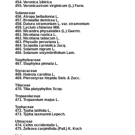
454. Veronica sibirica
455. Veronicastrum virginicum (L.) Farw.
Solanaceae
456. Atropa belladonna L.
457. Browallia demissa L.
458. Datura stramonium L. var. stramonium
459. Lycium chinense Mill.
460. Nicandra physaloides (L.) Gaertn.
461. Nicotiana rustica L.
462. Nicotiana tabacum L.
463. Physalis peruviana L.
464. Scopolia carniolica Jacq.
465. Solanum nigrum L.
466. Solanum sisymbriifolium Lam.
Staphyleaceae
467. Staphylea pinnata L.
Styracaceae
468. Halesia carolina L.
469. Pterostyrax hispida Sieb. & Zucc.
Tiliaceae
470. Tilia platyphyllos Scop.
Tropaeolaceae
471. Tropaeolum majus L.
Typhaceae
472. Typha latifolia L.
473. Typha laxmannii Lepech.
Ulmaceae
474. Celtis occidentalis L.
475. Zelkova carpinifolia (Pall.) K. Koch