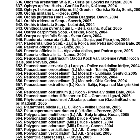
636. Onosma arenarium W. & K. - Cerje pri Lokvici na Krasu, 2004
637. Ophrys apifera Huds. - Goriška Brda, Kožbana, 2004
638. Ophrys holosericea (Burm. fil.) Greuter - Goriška Brda, Senik, 20
639. Orchis militaris L. - Kleče, 2004
640. Orchis purpurea Huds. - dolina Dragonje, Davin, 2004
641. Orchis tridentata Scop. - Socerb, 2005
642. Orchis tridentata Scop. - Lučni dol, 2004
643. Ornithogalum pyrenaicum L. - Bela krajina, Kučar, 2005
644. Ostrya carpinifolia Scop. - Cerkno, Polica, 2004
645. Ostrya carpinifolia Scop. - Sveta Gora, 2004
646. Paederota bonarota (L.)L. - Italija, Dunja, pod Piparjem, 2005
647. Paederota lutea Scop. - Zajčja Polica pod Pelci nad dolino Bale, 2
648. Paeonia officinalis L. - Griže, 2005
649. Paeonia officinalis L. - Vipavska dolina, pod Podrto goro, 2005
650. Paeonia officinalis L. - Nanos, 2004
651. Peucedanum austriacum (Jacq.) Koch var. rablense (Wulf.) Koch -
Bale, pod Prevalo, 2004
652. Peucedanum cervaria (L.) Lapeyr. - Police nad dolino Idrijce, 2004
653. Peucedanum oreoselinum (L.) Moench - Tolmin, 2005
654. Peucedanum oreoselinum (L.) Moench - Ljubljana, Šentvid, 2005
655. Peucedanum oreoselinum (L.) Moench - Nanos, 2004
656. Peucedanum oreoselinum (L.) Moench - Obla Gorica, 2004
657. Peucedanum ostruthium (L.) Koch - Italija, Kopa nad Mangrtskimi j
2005
658. Peucedanum ostruthium (L.) Koch - Prevala v dolini Bale, 2004
659. Peucedanum schottii Besser ex DC. - Grantarski gozd, 2005
660. Phyteumna scheuchzeri All.subsp. columnae (Gaudin)Becherer -
pri Madonih, 2005
661. Platanthera bifolia (L.) L. C. Rich. - Velike Lipljene, 2005
662. Pleurospermum austriacum (L.) Hoffm. - Porezen, 2004
663. Polygonatum multiflorum (L.) All. - Bela krajina, Kučar, 2005
664. Polygonatum odoratum (Mill.) Druce -Čaven, 2005
665. Polygonatum odoratum (Mill.) Druce - Nanos, 2004
666. Polygonatum odoratum (Mill.) Druce - Čaven, 2004
667. Polygonatum verticillatum (L.) All. - Čaven, 2005
668. Polygonatum verticillatum (L.) All. - Snežnik, 2005
669. Potentilla caulescens L. - Čaven, 2005