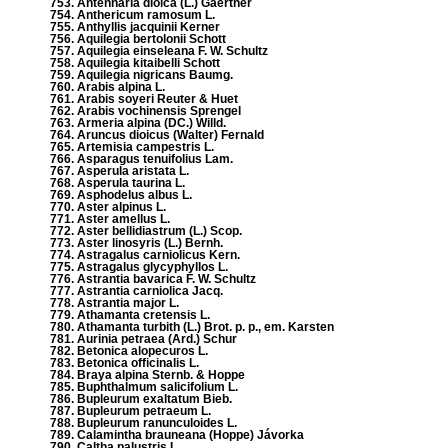
753. Antennaria dioica (L.) Gaertner
754. Anthericum ramosum L.
755. Anthyllis jacquinii Kerner
756. Aquilegia bertolonii Schott
757. Aquilegia einseleana F. W. Schultz
758. Aquilegia kitaibelli Schott
759. Aquilegia nigricans Baumg.
760. Arabis alpina L.
761. Arabis soyeri Reuter & Huet
762. Arabis vochinensis Sprengel
763. Armeria alpina (DC.) Willd.
764. Aruncus dioicus (Walter) Fernald
765. Artemisia campestris L.
766. Asparagus tenuifolius Lam.
767. Asperula aristata L.
768. Asperula taurina L.
769. Asphodelus albus L.
770. Aster alpinus L.
771. Aster amellus L.
772. Aster bellidiastrum (L.) Scop.
773. Aster linosyris (L.) Bernh.
774. Astragalus carniolicus Kern.
775. Astragalus glycyphyllos L.
776. Astrantia bavarica F. W. Schultz
777. Astrantia carniolica Jacq.
778. Astrantia major L.
779. Athamanta cretensis L.
780. Athamanta turbith (L.) Brot. p. p., em. Karsten
781. Aurinia petraea (Ard.) Schur
782. Betonica alopecuros L.
783. Betonica officinalis L.
784. Braya alpina Sternb. & Hoppe
785. Buphthalmum salicifolium L.
786. Bupleurum exaltatum Bieb.
787. Bupleurum petraeum L.
788. Bupleurum ranunculoides L.
789. Calamintha brauneana (Hoppe) Jávorka
790. Caltha palustris L.