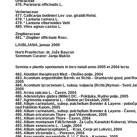
Urticaceae
476. Parietaria officinalis L.
Verbenaceae
477. Callicarpa bodinieri Lev .var. giraldii Rehd.
478. * Lantana camara L.
479. * Lantana viburnoides Vahl
480. Vitex agnus-castus L.
Zingiberaceae
481. * Zingiber officinale Rosc.
LJUBLJANA, januar 2006
Horti Praefectus: dr. Jože Bavcon
Seminum Curator: Janja Makše
Semina e plantis spontaneis in loco natali anno 2005 et 2004 lecta
482. Abutilon theophrasti Med. - Otoško polje, 2004
483. Aconitum angustifolim Bernh. ex Rchb. - Grantarski gozd, pod Ro
2005
484. Aconitum lycoctonum L. subsp. vulparia (Rchb.)Nyman - Sveti Ja
2005
485. Actea spicata L. - Čaven, 2004
486. Adenostyles glabra (Miller) DC. - Pokljuka, Rudno polje, 2005
487. Agrimonia eupatoria L. - Globno pri Desklah, 2005
488. Allium carinatumL. subsp. pulchellum Bonnier & Layens - pobočj
nad Fobškim Kalom, 2005
489. Allium carinatumL. subsp. pulchellum Bonnier & Layens - Čaven,
490. Allium ericetorum Thore - pod Viševnikom, 2005
491. Allium ericetorum Thore - Čaven, 2004
492. Allium montanum F.W.Schmidt - Za Lužo, Kanalski Kolovrat, Vrhov
493. Allium senescens L. - Logje, 2004
494. Allium sphaerocephalon L. - Kras, Cerje pri Lokvici, 2004
495. Allium victorialis L. - Porezen, 2004
496. Anacamptis pyramidalis (L.) L.C.Rich. - Kastelec, 2005