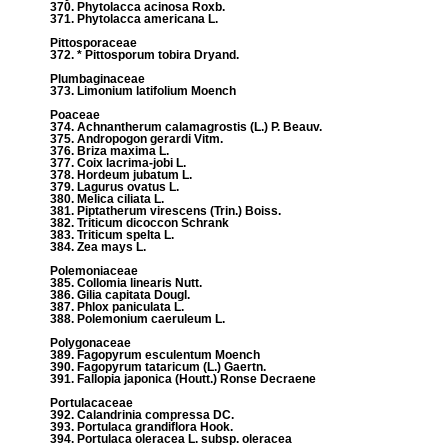
370. Phytolacca acinosa Roxb.
371. Phytolacca americana L.
Pittosporaceae
372. * Pittosporum tobira Dryand.
Plumbaginaceae
373. Limonium latifolium Moench
Poaceae
374. Achnantherum calamagrostis (L.) P. Beauv.
375. Andropogon gerardi Vitm.
376. Briza maxima L.
377. Coix lacrima-jobi L.
378. Hordeum jubatum L.
379. Lagurus ovatus L.
380. Melica ciliata L.
381. Piptatherum virescens (Trin.) Boiss.
382. Triticum dicoccon Schrank
383. Triticum spelta L.
384. Zea mays L.
Polemoniaceae
385. Collomia linearis Nutt.
386. Gilia capitata Dougl.
387. Phlox paniculata L.
388. Polemonium caeruleum L.
Polygonaceae
389. Fagopyrum esculentum Moench
390. Fagopyrum tataricum (L.) Gaertn.
391. Fallopia japonica (Houtt.) Ronse Decraene
Portulacaceae
392. Calandrinia compressa DC.
393. Portulaca grandiflora Hook.
394. Portulaca oleracea L. subsp. oleracea