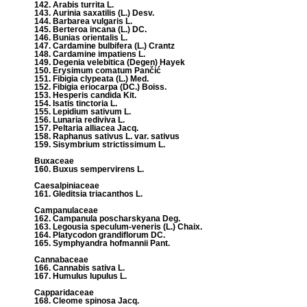
142. Arabis turrita L.
143. Aurinia saxatilis (L.) Desv.
144. Barbarea vulgaris L.
145. Berteroa incana (L.) DC.
146. Bunias orientalis L.
147. Cardamine bulbifera (L.) Crantz
148. Cardamine impatiens L.
149. Degenia velebitica (Degen) Hayek
150. Erysimum comatum Pančić
151. Fibigia clypeata (L.) Med.
152. Fibigia eriocarpa (DC.) Boiss.
153. Hesperis candida Kit.
154. Isatis tinctoria L.
155. Lepidium sativum L.
156. Lunaria rediviva L.
157. Peltaria alliacea Jacq.
158. Raphanus sativus L. var. sativus
159. Sisymbrium strictissimum L.
Buxaceae
160. Buxus sempervirens L.
Caesalpiniaceae
161. Gleditsia triacanthos L.
Campanulaceae
162. Campanula poscharskyana Deg.
163. Legousia speculum-veneris (L.) Chaix.
164. Platycodon grandiflorum DC.
165. Symphyandra hofmannii Pant.
Cannabaceae
166. Cannabis sativa L.
167. Humulus lupulus L.
Capparidaceae
168. Cleome spinosa Jacq.