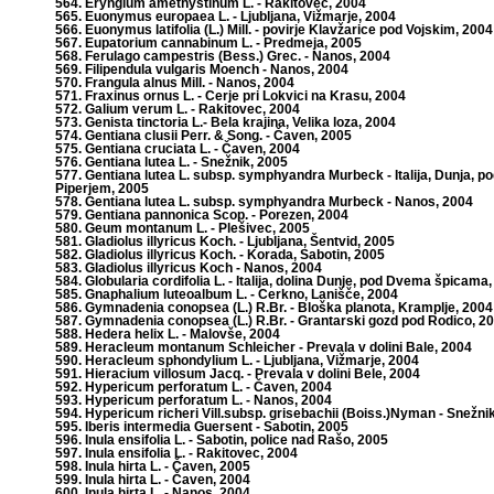
564. Eryngium amethystinum L. - Rakitovec, 2004
565. Euonymus europaea L. - Ljubljana, Vižmarje, 2004
566. Euonymus latifolia (L.) Mill. - povirje Klavžarice pod Vojskim, 2004
567. Eupatorium cannabinum L. - Predmeja, 2005
568. Ferulago campestris (Bess.) Grec. - Nanos, 2004
569. Filipendula vulgaris Moench - Nanos, 2004
570. Frangula alnus Mill. - Nanos, 2004
571. Fraxinus ornus L. - Cerje pri Lokvici na Krasu, 2004
572. Galium verum L. - Rakitovec, 2004
573. Genista tinctoria L.- Bela krajina, Velika loza, 2004
574. Gentiana clusii Perr. & Song. - Čaven, 2005
575. Gentiana cruciata L. - Čaven, 2004
576. Gentiana lutea L. - Snežnik, 2005
577. Gentiana lutea L. subsp. symphyandra Murbeck - Italija, Dunja, p
Piperjem, 2005
578. Gentiana lutea L. subsp. symphyandra Murbeck - Nanos, 2004
579. Gentiana pannonica Scop. - Porezen, 2004
580. Geum montanum L. - Plešivec, 2005
581. Gladiolus illyricus Koch. - Ljubljana, Šentvid, 2005
582. Gladiolus illyricus Koch. - Korada, Sabotin, 2005
583. Gladiolus illyricus Koch - Nanos, 2004
584. Globularia cordifolia L. - Italija, dolina Dunje, pod Dvema špicama
585. Gnaphalium luteoalbum L. - Cerkno, Lanišče, 2004
586. Gymnadenia conopsea (L.) R.Br. - Bloška planota, Kramplje, 2004
587. Gymnadenia conopsea (L.) R.Br. - Grantarski gozd pod Rodico, 2
588. Hedera helix L. - Malovše, 2004
589. Heracleum montanum Schleicher - Prevala v dolini Bale, 2004
590. Heracleum sphondylium L. - Ljubljana, Vižmarje, 2004
591. Hieracium villosum Jacq. - Prevala v dolini Bele, 2004
592. Hypericum perforatum L. - Čaven, 2004
593. Hypericum perforatum L. - Nanos, 2004
594. Hypericum richeri Vill.subsp. grisebachii (Boiss.)Nyman - Snežni
595. Iberis intermedia Guersent - Sabotin, 2005
596. Inula ensifolia L. - Sabotin, police nad Rašo, 2005
597. Inula ensifolia L. - Rakitovec, 2004
598. Inula hirta L. - Čaven, 2005
599. Inula hirta L. - Čaven, 2004
600. Inula hirta L. - Nanos, 2004