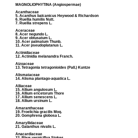
MAGNOLIOPHYTINA (Angiospermae)
Acanthaceae
5. Acanthus balcanicus Heywood & Richardson
6. Ruellia humilis Nutt.
7. Ruellia strepens L.
Aceraceae
8. Acer negundo L.
9. Acer obtusatum L.
10. Acer palmatum Thunb.
11. Acer pseudoplatanus L.
Actinidiaceae
12. Actinidia melanandra Franch.
Aizoaceae
13. Tetragonia tetragonioides (Pall.) Kuntze
Alismataceae
14. Alisma plantago-aquatica L.
Alliaceae
15. Allium angulosum L.
16. Allium ericetorum Thore
17. Allium senescens L.
18. Allium ursinum L.
Amaranthaceae
19. Froelichia gracilis Moq.
20. Gomphrena globosa L.
Amaryllidaceae
21. Galanthus nivalis L.
Anacardiaceae
22. Rhus verniciflua Stokes