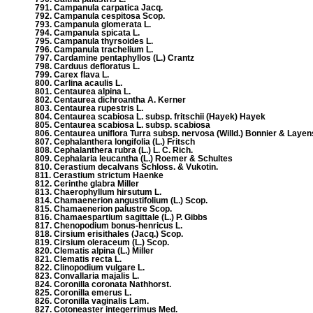
791. Campanula carpatica Jacq.
792. Campanula cespitosa Scop.
793. Campanula glomerata L.
794. Campanula spicata L.
795. Campanula thyrsoides L.
796. Campanula trachelium L.
797. Cardamine pentaphyllos (L.) Crantz
798. Carduus defloratus L.
799. Carex flava L.
800. Carlina acaulis L.
801. Centaurea alpina L.
802. Centaurea dichroantha A. Kerner
803. Centaurea rupestris L.
804. Centaurea scabiosa L. subsp. fritschii (Hayek) Hayek
805. Centaurea scabiosa L. subsp. scabiosa
806. Centaurea uniflora Turra subsp. nervosa (Willd.) Bonnier & Layen
807. Cephalanthera longifolia (L.) Fritsch
808. Cephalanthera rubra (L.) L. C. Rich.
809. Cephalaria leucantha (L.) Roemer & Schultes
810. Cerastium decalvans Schloss. & Vukotin.
811. Cerastium strictum Haenke
812. Cerinthe glabra Miller
813. Chaerophyllum hirsutum L.
814. Chamaenerion angustifolium (L.) Scop.
815. Chamaenerion palustre Scop.
816. Chamaespartium sagittale (L.) P. Gibbs
817. Chenopodium bonus-henricus L.
818. Cirsium erisithales (Jacq.) Scop.
819. Cirsium oleraceum (L.) Scop.
820. Clematis alpina (L.) Miller
821. Clematis recta L.
822. Clinopodium vulgare L.
823. Convallaria majalis L.
824. Coronilla coronata Nathhorst.
825. Coronilla emerus L.
826. Coronilla vaginalis Lam.
827. Cotoneaster integerrimus Med.