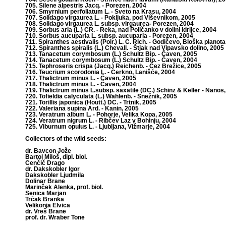
705. Silene alpestris Jacq. - Porezen, 2004
706. Smyrnium perfoliatum L. - Sveto na Krasu, 2004
707. Solidago virgaurea L. - Pokljuka, pod Viševnikom, 2005
708. Solidago virgaurea L. subsp. virgaurea- Porezen, 2004
709. Sorbus aria (L.) CR. - Reka, nad Poličanko v dolini Idrijce, 2004
710. Sorbus aucuparia L. subsp. aucuparia - Porezen, 2004
711. Spiranthes aestivalis (Poir.) L. C. Rich. - Godičevo, Bloška planot
712. Spiranthes spiralis (L.) Chevall. - Štjak nad Vipavsko dolino, 2005
713. Tanacetum corymbosum (L.) Schultz Bip. - Čaven, 2005
714. Tanacetum corymbosum (L.) Schultz Bip. - Čaven, 2004
715. Tephroseris crispa (Jacq.) Reichenb. - Čez Brežice, 2005
716. Teucrium scorodonia L. - Cerkno, Lanišče, 2004
717. Thalictrum minus L. - Čaven, 2005
718. Thalictrum minus L. - Čaven, 2004
719. Thalictrum minus L.subsp. saxatile (DC.) Schinz & Keller - Nanos
720. Tofieldia calyculata (L.) Wahlenb. - Snežnik, 2005
721. Torillis japonica (Houtt.) DC. - Trtnik, 2005
722. Valeriana supina Ard. - Kanin, 2005
723. Veratrum album L. - Pohorje, Velika Kopa, 2005
724. Veratrum nigrum L. - Ribčev Laz v Bohinju, 2004
725. Viburnum opulus L. - Ljubljana, Vižmarje, 2004
Collectors of the wild seeds:
dr. Bavcon Jože
Bartol Miloš, dipl. biol.
Cenčič Drago
dr. Dakskobler Igor
Dakskobler Ljudmila
Dolinar Brane
Marinček Alenka, prof. biol.
Senica Marjan
Trčak Branka
Velikonja Elvica
dr. Vreš Brane
prof. dr. Wraber Tone