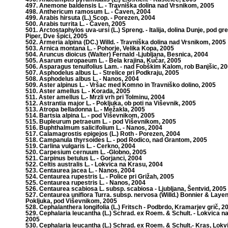
497. Anemone baldensis L. - Travniška dolina nad Vrsnikom, 2005
498. Anthericum ramosum L. - Čaven, 2004
499. Arabis hirsuta (L.) Scop. - Porezen, 2004
500. Arabis turrita L. - Čaven, 2005
501. Arctostaphylos uva-ursi (L.) Spreng. - Italija, dolina Dunje, pod 
Piper, Dve špici, 2005
502. Armeria alpina (DC.) Willd. - Travniška dolina nad Vrsnikom, 2005
503. Arnica montana L. - Pohorje, Velika Kopa, 2005
504. Aruncus dioicus (Walter) Fernald -Ljubljana, Besnica, 2004
505. Asarum europaeum L. - Bela krajina, Kučar, 2005
506. Asparagus tenuifolius Lam. - nad Fobškim Kalom, rob Banjšic, 2
507. Asphodelus albus L. - Strelice pri Podkraju, 2005
508. Asphodelus albus L. - Nanos, 2004
509. Aster alpinus L. - Vršac med Komno in Travniško dolino, 2005
510. Aster amellus L. - Korada, 2005
511. Aster amellus L.- Mrzli vrh pri Tolminu, 2004
512. Astrantia major L. - Pokljuka, ob poti na Viševnik, 2005
513. Atropa belladonna L. - Mežakla, 2005
514. Bartsia alpina L. - pod Viševnikom, 2005
515. Bupleurum petraeum L. - pod Viševnikom, 2005
516. Buphthalmum salicifolium L. - Nanos, 2004
517. Calamagrostis epigejos (L.) Roth - Porezen, 2004
518. Campanula thyrsoides L. - pod Rodico, nad Grantom, 2005
519. Carlina vulgaris L. - Cerkno, 2004
520. Carpesium cernuum L. -Globno, 2005
521. Carpinus betulus L. - Gorjanci, 2004
522. Celtis australis L. - Lokvica na Krasu, 2004
523. Centaurea jacea L. - Nanos, 2004
524. Centaurea rupestris L. - Police pri Grižah, 2005
525. Centaurea rupestris L. - Nanos, 2004
526. Centaurea scabiosa L. subsp. scabiosa - Ljubljana, Šentvid, 2005
527. Centaurea uniflora Turra. subsp. nervosa (Willd.) Bonnier & Layen
Pokljuka, pod Viševnikom, 2005
528. Cephalanthera longifolia (L.) Fritsch - Podbrdo, Kramarjev grič, 2
529. Cephalaria leucantha (L.) Schrad. ex Roem. & Schult. - Lokvica n
2005
530. Cephalaria leucantha (L.) Schrad. ex Roem. & Schult.- Kras, Lokv