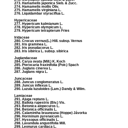
273. Hamamelis japonica Sieb. & Zucc.
274. Hamamelis mollis Oliv.
275. Hamamelis virginiana L.
276. Liquidambar styraciflua L.
Hypericaceae
277. Hypericum kalmianum L.
278. Hypericum olympicum L.
279. Hypericum tetrapterum Fries
Iridaceae
280. Crocus vernus(L.) Hill. subsp. Vernus
281. Iris graminea L.
282. Iris pseudacorus L.
283. Iris sibirica L. subsp. sibirica
Juglandaceae
284. Carya ovata (Mill.) K. Koch
285. Pterocaria fraxinifolia (Poir.) Spach
286. Juglans cinerea L.
287. Juglans nigra L.
Juncaceae
288. Juncus conglomeratus L.
289. Juncus inflexus L.
290. Luzula luzuloides (Lam.) Dandy & Wilm.
Lamiaceae
291. Ajuga reptans L.
292. Ballota rupestris (Biv.) Vis.
293. Betonica alopecuros L.
294. Betonica officinalis L.
295. Calamintha brauneana (Hoppe) Jávorka
296. Horminum pyrenaicum L.
297. Hyssopus officinalis L.
298. Lavandula angustifolia Mill.
299. Leonurus cardiaca L.