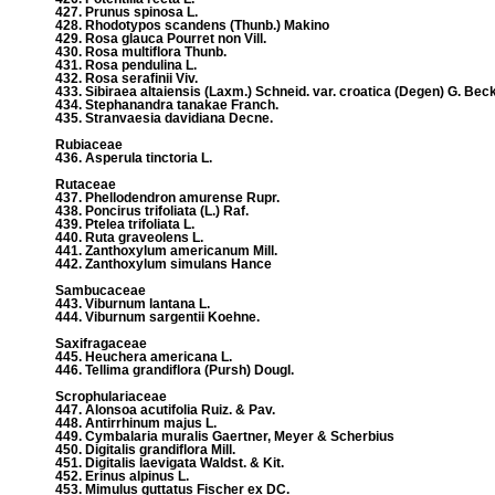
427. Prunus spinosa L.
428. Rhodotypos scandens (Thunb.) Makino
429. Rosa glauca Pourret non Vill.
430. Rosa multiflora Thunb.
431. Rosa pendulina L.
432. Rosa serafinii Viv.
433. Sibiraea altaiensis (Laxm.) Schneid. var. croatica (Degen) G. Bec
434. Stephanandra tanakae Franch.
435. Stranvaesia davidiana Decne.
Rubiaceae
436. Asperula tinctoria L.
Rutaceae
437. Phellodendron amurense Rupr.
438. Poncirus trifoliata (L.) Raf.
439. Ptelea trifoliata L.
440. Ruta graveolens L.
441. Zanthoxylum americanum Mill.
442. Zanthoxylum simulans Hance
Sambucaceae
443. Viburnum lantana L.
444. Viburnum sargentii Koehne.
Saxifragaceae
445. Heuchera americana L.
446. Tellima grandiflora (Pursh) Dougl.
Scrophulariaceae
447. Alonsoa acutifolia Ruiz. & Pav.
448. Antirrhinum majus L.
449. Cymbalaria muralis Gaertner, Meyer & Scherbius
450. Digitalis grandiflora Mill.
451. Digitalis laevigata Waldst. & Kit.
452. Erinus alpinus L.
453. Mimulus guttatus Fischer ex DC.