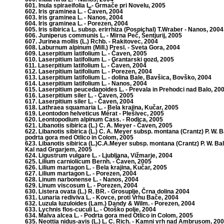
601. Inula spiraeifolia L.- Grmače pri Novelu, 2005
602. Iris graminea L. - Čaven, 2004
603. Iris graminea L. - Nanos, 2004
604. Iris graminea L. - Porezen, 2004
605. Iris sibirica L. subsp. erirrhiza (Pospichal) T.Wraber - Nanos, 2004
606. Juniperus communis L. - Mirna Peč, Šentjurij, 2005
607. Jurinea mollis (L.) Rchb. - Rakitovec, 2004
608. Laburnum alpinum (Mill.) Presl. - Sveta Gora, 2004
609. Laserpitium latifolium L. - Čaven, 2005
610. Laserpitium latifolium L. - Grantarski gozd, 2005
611. Laserpitium latifolium L. - Čaven, 2004
612. Laserpitium latifolium L. - Porezen, 2004
613. Laserpitium latifolium L. - dolina Bale, Bavšica, Bovško, 2004
614. Laserpitium latifolium L. - Nanos, 2004
615. Laserpitium peucedanoides L. - Prevala in Prehodci nad Balo, 20
616. Laserpitium siler L. - Čaven, 2005
617. Laserpitium siler L. - Čaven, 2004
618. Lathraea squamaria L. - Bela krajina, Kučar, 2005
619. Leontodon helveticus Mérat - Plešivec, 2005
620. Leontopodium alpinum Cass. - Rodica, 2005
621. Libanotis sibirica (L.) C. A. Meyer - Čaven, 2005
622. Libanotis sibirica (L.) C. A. Meyer subsp. montana (Crantz) P. W. Ba
podrta gora med Otlico in Colom, 2005
623. Libanotis sibirica (L.)C.A.Meyer subsp. montana (Crantz) P. W. Bal
Kal nad Grgarjem, 2005
624. Ligustrum vulgare L. - Ljubljana, Vižmarje, 2004
625. Lilium carniolicum Bernh. - Čaven, 2005
626. Lilium martagon L. - Bela krajina, Kučar, 2005
627. Lilium martagon L. - Porezen, 2004
628. Linum narbonense L. - Nanos, 2004
629. Linum viscosum L. - Porezen, 2004
630. Listera ovata (L.) R. BR. - Grosuplje, Črna dolina 2004
631. Lunaria rediviva L. - Kovce, proti Vrhu Bače, 2004
632. Luzula luzuloides (Lam.) Dandy & Wilm. - Porezen, 2004
633. Lychnis flos-cuculi L. - Otoško polje, 2004
634. Malva alcea L. - Podrta gora med Otlico in Colom, 2005
635. Neottia nidus-avis (L.) L. C. Rich. - Kamni vrh nad Ambrusom, 20