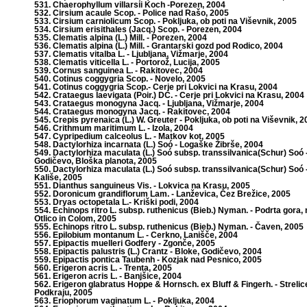
531. Chaerophyllum villarsii Koch -Porezen, 2004
532. Cirsium acaule Scop. - Police nad Rašo, 2005
533. Cirsium carniolicum Scop. - Pokljuka, ob poti na Viševnik, 2005
534. Cirsium erisithales (Jacq.) Scop. - Porezen, 2004
535. Clematis alpina (L.) Mill. - Porezen, 2004
536. Clematis alpina (L.) Mill. - Grantarski gozd pod Rodico, 2004
537. Clematis vitalba L. - Ljubljana, Vižmarje, 2004
538. Clematis viticella L. - Portorož, Lucija, 2005
539. Cornus sanguinea L. - Rakitovec, 2004
540. Cotinus coggygria Scop. - Novelo, 2005
541. Cotinus coggygria Scop.- Cerje pri Lokvici na Krasu, 2004
542. Crataegus laevigata (Poir.) DC. - Cerje pri Lokvici na Krasu, 2004
543. Crataegus monogyna Jacq. - Ljubljana, Vižmarje, 2004
544. Crataegus monogyna Jacq. - Rakitovec, 2004
545. Crepis pyrenaica (L.) W. Greuter - Pokljuka, ob poti na Viševnik, 
546. Crithmum maritimum L. - Izola, 2004
547. Cypripedium calceolus L. - Matkov kot, 2005
548. Dactylorhiza incarnata (L.) Soó - Logaške Žibrše, 2004
549. Dactylorhiza maculata (L.) Soó subsp. transsilvanica(Schur) Soó 
Godičevo, Bloška planota, 2005
550. Dactylorhiza maculata (L.) Soó subsp. transsilvanica(Schur) Soó 
Kališe, 2005
551. Dianthus sanguineus Vis. - Lokvica na Krasu, 2005
552. Doronicum grandiflorum Lam. - Lanževica, Čez Brežice, 2005
553. Dryas octopetala L.- Kriški podi, 2004
554. Echinops ritro L. subsp. ruthenicus (Bieb.) Nyman. - Podrta gora,
Otlico in Colom, 2005
555. Echinops ritro L. subsp. ruthenicus (Bieb.) Nyman. - Čaven, 2005
556. Epilobium montanum L. - Cerkno, Lanišče, 2004
557. Epipactis muelleri Godfery - Zgonče, 2005
558. Epipactis palustris (L.) Crantz - Bloke, Godičevo, 2004
559. Epipactis pontica Taubenh - Kozjak nad Pesnico, 2005
560. Erigeron acris L. - Trenta, 2005
561. Erigeron acris L. - Banjšice, 2004
562. Erigeron glabratus Hoppe & Hornsch. ex Bluff & Fingerh. - Strelice
Podkraju, 2005
563. Eriophorum vaginatum L. - Pokljuka, 2004