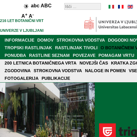
abc
ABC
+
-
A
A
216 LET BOTANIČNI VRT
UNIVERZE V LJUBLJANI
INFORMACIJE
DOMOV
STROKOVNA VODSTVA
DOGODKI NO
TROPSKI RASTLINJAK
RASTLINJAK TIVOLI
O BOTANIČNEM 
PONUDBA
RASTLINE SEZNAM
POVEZAVE
POMAGAM VRTU
200 LETNICA BOTANIČNEGA VRTA
PRODAJALNA
RAZISKAVE IN DELOVANJE
NOVEJŠI ČAS
BOT. VRT V MEDIJI
KRATKA ZG
ZGODOVINA
MREŽA BOT. VRTOV IN ARBORETUMOV
STROKOVNA VODSTVA
NALOGE IN POMEN
NOVI VRT
VSE
FOTOGALERIJA
PUBLIKACIJE