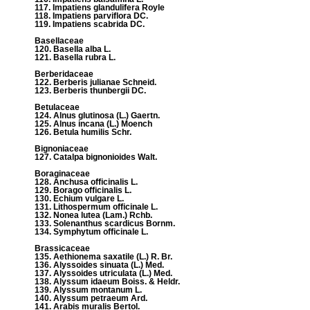
117. Impatiens glandulifera Royle
118. Impatiens parviflora DC.
119. Impatiens scabrida DC.
Basellaceae
120. Basella alba L.
121. Basella rubra L.
Berberidaceae
122. Berberis julianae Schneid.
123. Berberis thunbergii DC.
Betulaceae
124. Alnus glutinosa (L.) Gaertn.
125. Alnus incana (L.) Moench
126. Betula humilis Schr.
Bignoniaceae
127. Catalpa bignonioides Walt.
Boraginaceae
128. Anchusa officinalis L.
129. Borago officinalis L.
130. Echium vulgare L.
131. Lithospermum officinale L.
132. Nonea lutea (Lam.) Rchb.
133. Solenanthus scardicus Bornm.
134. Symphytum officinale L.
Brassicaceae
135. Aethionema saxatile (L.) R. Br.
136. Alyssoides sinuata (L.) Med.
137. Alyssoides utriculata (L.) Med.
138. Alyssum idaeum Boiss. & Heldr.
139. Alyssum montanum L.
140. Alyssum petraeum Ard.
141. Arabis muralis Bertol.