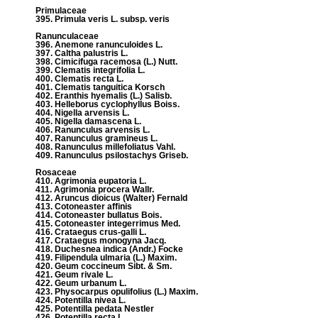
Primulaceae
395. Primula veris L. subsp. veris
Ranunculaceae
396. Anemone ranunculoides L.
397. Caltha palustris L.
398. Cimicifuga racemosa (L.) Nutt.
399. Clematis integrifolia L.
400. Clematis recta L.
401. Clematis tanguitica Korsch
402. Eranthis hyemalis (L.) Salisb.
403. Helleborus cyclophyllus Boiss.
404. Nigella arvensis L.
405. Nigella damascena L.
406. Ranunculus arvensis L.
407. Ranunculus gramineus L.
408. Ranunculus millefoliatus Vahl.
409. Ranunculus psilostachys Griseb.
Rosaceae
410. Agrimonia eupatoria L.
411. Agrimonia procera Wallr.
412. Aruncus dioicus (Walter) Fernald
413. Cotoneaster affinis
414. Cotoneaster bullatus Bois.
415. Cotoneaster integerrimus Med.
416. Crataegus crus-galli L.
417. Crataegus monogyna Jacq.
418. Duchesnea indica (Andr.) Focke
419. Filipendula ulmaria (L.) Maxim.
420. Geum coccineum Sibt. & Sm.
421. Geum rivale L.
422. Geum urbanum L.
423. Physocarpus opulifolius (L.) Maxim.
424. Potentilla nivea L.
425. Potentilla pedata Nestler
426. Potentilla recta L.