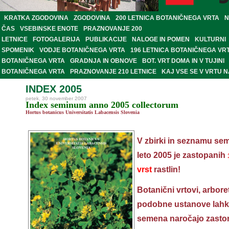
KRATKA ZGODOVINA
ZGODOVINA
200 LETNICA BOTANIČNEGA VRTA
N
ČAS
VSEBINSKE ENOTE
PRAZNOVANJE 200
LETNICE
FOTOGALERIJA
PUBLIKACIJE
NALOGE IN POMEN
KULTURNI
SPOMENIK
VODJE BOTANIČNEGA VRTA
196 LETNICA BOTANIČNEGA VR
BOTANIČNEGA VRTA
GRADNJA IN OBNOVE
BOT. VRT DOMA IN V TUJINI
BOTANIČNEGA VRTA
PRAZNOVANJE 210 LETNICE
KAJ VSE SE V VRTU 
INDEX 2005
petek, 30 november 2007
Index seminum anno 2005 collectorum
Hortus botanicus Universitatis Labacensis Slovenia
V zbirki in seznamu se
leto 2005 je zastopanih
vrst
rastlin!
Botanični vrtovi, arbore
podobne ustanove lah
semena naročajo zaston