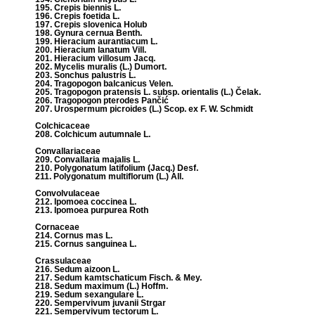
195. Crepis biennis L.
196. Crepis foetida L.
197. Crepis slovenica Holub
198. Gynura cernua Benth.
199. Hieracium aurantiacum L.
200. Hieracium lanatum Vill.
201. Hieracium villosum Jacq.
202. Mycelis muralis (L.) Dumort.
203. Sonchus palustris L.
204. Tragopogon balcanicus Velen.
205. Tragopogon pratensis L. subsp. orientalis (L.) Čelak.
206. Tragopogon pterodes Pančić
207. Urospermum picroides (L.) Scop. ex F. W. Schmidt
Colchicaceae
208. Colchicum autumnale L.
Convallariaceae
209. Convallaria majalis L.
210. Polygonatum latifolium (Jacq.) Desf.
211. Polygonatum multiflorum (L.) All.
Convolvulaceae
212. Ipomoea coccinea L.
213. Ipomoea purpurea Roth
Cornaceae
214. Cornus mas L.
215. Cornus sanguinea L.
Crassulaceae
216. Sedum aizoon L.
217. Sedum kamtschaticum Fisch. & Mey.
218. Sedum maximum (L.) Hoffm.
219. Sedum sexangulare L.
220. Sempervivum juvanii Strgar
221. Sempervivum tectorum L.