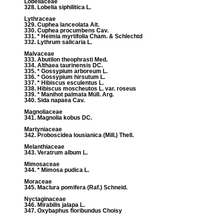
Lobeliaceae
328. Lobelia siphilitica L.
Lythraceae
329. Cuphea lanceolata Ait.
330. Cuphea procumbens Cav.
331. * Heimia myrtifolia Cham. & Schlechtd
332. Lythrum salicaria L.
Malvaceae
333. Abutilon theophrasti Med.
334. Althaea taurinensis DC.
335. * Gossypium arboreum L.
336. * Gossypium hirsutum L.
337. * Hibiscus esculentus L.
338. Hibiscus moscheutos L. var. roseus
339. * Manihot palmata Müll. Arg.
340. Sida napaea Cav.
Magnoliaceae
341. Magnolia kobus DC.
Martyniaceae
342. Proboscidea lousianica (Mill.) Thell.
Melanthiaceae
343. Veratrum album L.
Mimosaceae
344. * Mimosa pudica L.
Moraceae
345. Maclura pomifera (Raf.) Schneid.
Nyctaginaceae
346. Mirabilis jalapa L.
347. Oxybaphus floribundus Choisy