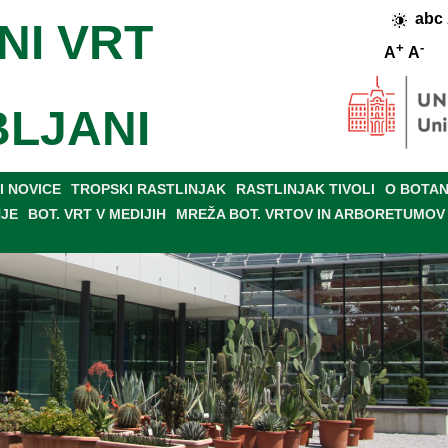
abc
NI VRT
+
-
A
A
BLJANI
 NOVICE
TROPSKI RASTLINJAK
RASTLINJAK TIVOLI
O BOTAN
NJE
BOT. VRT V MEDIJIH
MREŽA BOT. VRTOV IN ARBORETUMOV