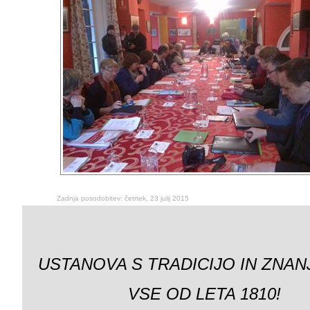
Zadnja posodobitev: četrtek, 23 julij 2015
USTANOVA S TRADICIJO IN ZNAN
VSE OD LETA 1810!