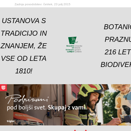
Zadnja posodobitev: četrtek, 23 julij 2015
USTANOVA S
BOTANI
TRADICIJO IN
PRAZNU
ZNANJEM, ŽE
216 LE
VSE OD LETA
BIODIVE
1810!