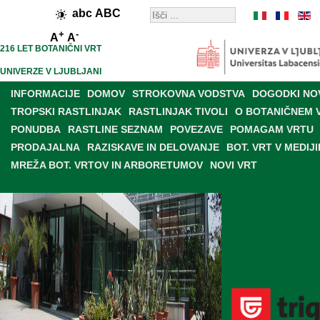
abc
ABC
+
-
A
A
216 LET BOTANIČNI VRT
UNIVERZE V LJUBLJANI
INFORMACIJE
DOMOV
STROKOVNA VODSTVA
DOGODKI NO
TROPSKI RASTLINJAK
RASTLINJAK TIVOLI
O BOTANIČNEM 
PONUDBA
RASTLINE SEZNAM
POVEZAVE
POMAGAM VRTU
PRODAJALNA
RAZISKAVE IN DELOVANJE
BOT. VRT V MEDIJI
MREŽA BOT. VRTOV IN ARBORETUMOV
NOVI VRT