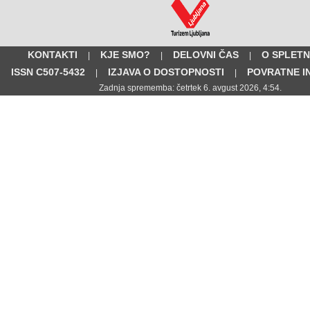
KONTAKTI
KJE SMO?
DELOVNI ČAS
O SPLETN
|
|
|
ISSN C507-5432
IZJAVA O DOSTOPNOSTI
POVRATNE I
|
|
Zadnja sprememba: četrtek 6. avgust 2026, 4:54.