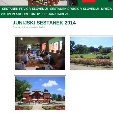
SESTANEK PRVIČ V SLOVENIJI
SESTANEK DRUGIČ V SLOVENIJI
MREŽA 
VRTOV IN ARBORETUMOV
SESTANKI MREŽE
JUNIJSKI SESTANEK 2014
četrtek, 25 september 2014