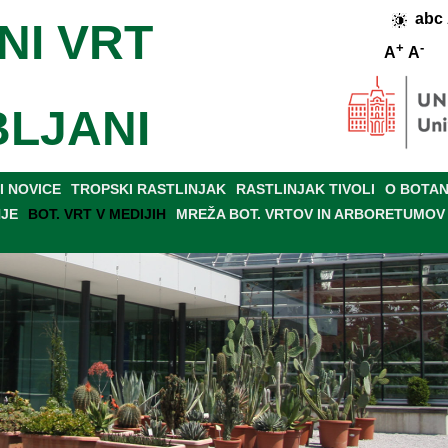
abc
NI VRT
+
-
A
A
BLJANI
 NOVICE
TROPSKI RASTLINJAK
RASTLINJAK TIVOLI
O BOTAN
NJE
BOT. VRT V MEDIJIH
MREŽA BOT. VRTOV IN ARBORETUMOV