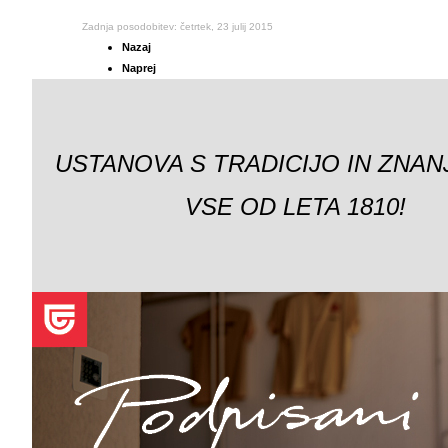
Zadnja posodobitev: četrtek, 23 julij 2015
Nazaj
Naprej
USTANOVA S TRADICIJO IN ZNAN
VSE OD LETA 1810!