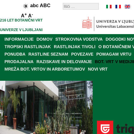
abc
ABC
+
-
A
A
216 LET BOTANIČNI VRT
UNIVERZE V LJUBLJANI
INFORMACIJE
DOMOV
STROKOVNA VODSTVA
DOGODKI NO
TROPSKI RASTLINJAK
RASTLINJAK TIVOLI
O BOTANIČNEM 
PONUDBA
RASTLINE SEZNAM
POVEZAVE
POMAGAM VRTU
PRODAJALNA
RAZISKAVE IN DELOVANJE
BOT. VRT V MEDIJI
MREŽA BOT. VRTOV IN ARBORETUMOV
NOVI VRT