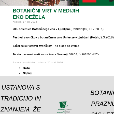
BOTANIČNI VRT V MEDIJIH
EKO DEŽELA
nedelja, 17 julij 2016
(Ponedeljek, 11.7.2016)
206. obletnica Botaničnega vrta v Ljubljani
(Petek, 2.3.2018)
Festival zvončkov v botaničnem vrtu Univerze v Ljubljani
Začel se je Festival zvončkov – ne glede na vreme
Sreda, 5. marec 2025
To sta dve novi sorti zvončkov v Sloveniji
Zadnja posodobitev: sobota, 25 april 2026
Nazaj
Naprej
USTANOVA S
BOTANI
TRADICIJO IN
PRAZNU
ZNANJEM, ŽE