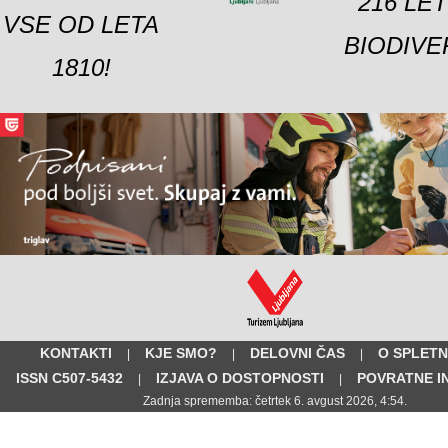
216 LE
VSE OD LETA
BIODIVE
1810!
KONTAKTI
KJE SMO?
DELOVNI ČAS
O SPLETN
|
|
|
ISSN C507-5432
IZJAVA O DOSTOPNOSTI
POVRATNE I
|
|
Zadnja sprememba: četrtek 6. avgust 2026, 4:54.