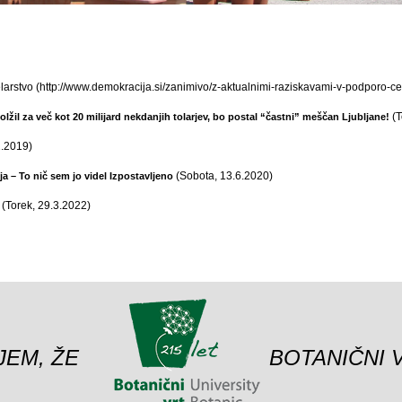
larstvo (http://www.demokracija.si/zanimivo/z-aktualnimi-raziskavami-v-podporo-ce
(T
dolžil za več kot 20 milijard nekdanjih tolarjev, bo postal “častni” meščan Ljubljane!
2.2019)
(Sobota, 13.6.2020)
a – To nič sem jo videl Izpostavljeno
(Torek, 29.3.2022)
JEM, ŽE
BOTANIČNI 