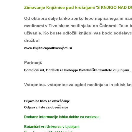
Zimovanje Knjižnice pod krošnjami 'S KNJIGO NAD 
Od oktobra dalje lahko zbirko lepo napisanega in nar
rastlinami v Tivolskem rastlinjaku ob Čolnarni. Tako b
uživanje. Ko boste odložili knjigo, vas bodo sodelavci
družbo!
www.knjiznicapodkrosnjami.si
Partnerji:
,
Botanični vrt, Oddelek za biologijo Biotehniške fakultete v Ljubljani
Vstopnina: vstopnine za ogled rastlinjaka in obisk knj
Prijava na listo za obveščanje
Odjava z liste za obveščanje
Dodatne informacije lahko dobite na naslovu:
Botanični vrt Univerze v Ljubljani