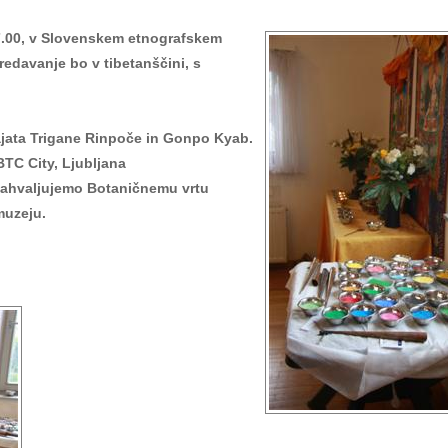
17.00, v Slovenskem etnografskem
redavanje bo v tibetanščini, s
ajata Trigane Rinpoče in Gonpo Kyab.
BTC City, Ljubljana
 zahvaljujemo Botaničnemu vrtu
muzeju.