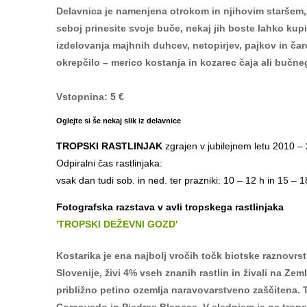
Delavnica je namenjena otrokom in njihovim staršem, pa
seboj prinesite svoje buče, nekaj jih boste lahko kupi
izdelovanja majhnih duhcev, netopirjev, pajkov in čaro
okrepčilo – merico kostanja in kozarec čaja ali bučne
Vstopnina: 5 €
Oglejte si še nekaj slik iz delavnice
TROPSKI RASTLINJAK
zgrajen v jubilejnem letu 2010 – 
Odpiralni čas rastlinjaka:
vsak dan tudi sob. in ned. ter prazniki: 10 – 12 h in 15 – 1
Fotografska razstava v avli tropskega rastlinjaka
'TROPSKI DEŽEVNI GOZD'
Kostarika je ena najbolj vročih točk biotske raznovr
Slovenije, živi 4% vseh znanih rastlin in živali na Zeml
približno petino ozemlja naravovarstveno zaščitena. T