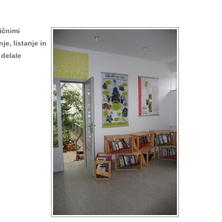
ičnimi
e, listanje in
 delale