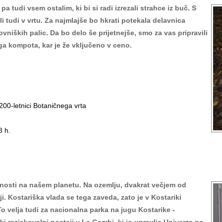
 tudi vsem ostalim, ki bi si radi izrezali strahce iz buč. S
li tudi v vrtu. Za najmlajše bo hkrati potekala delavnica
vniških palic. Da bo delo še prijetnejše, smo za vas pripravili
ga kompota, kar je že vključeno v ceno.
200-letnici Botaničnega vrta
8 h.
stnosti na našem planetu. Na ozemlju, dvakrat večjem od
ji. Kostariška vlada se tega zaveda, zato je v Kostariki
o velja tudi za nacionalna parka na jugu Kostarike -