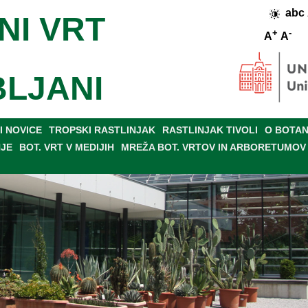
abc
NI VRT
+
-
A
A
BLJANI
 NOVICE
TROPSKI RASTLINJAK
RASTLINJAK TIVOLI
O BOTAN
NJE
BOT. VRT V MEDIJIH
MREŽA BOT. VRTOV IN ARBORETUMOV