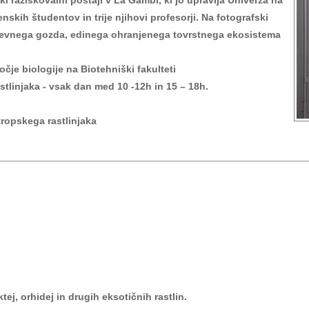
i raziskovalni postaji v La Gambi, ki jo upravlja Univerza na
nskih študentov in trije njihovi profesorji. Na fotografski
eževnega gozda, edinega ohranjenega tovrstnega ekosistema
očje biologije na Biotehniški fakulteti
tlinjaka - vsak dan med 10 -12h in 15 – 18h.
tropskega rastlinjaka
ej, orhidej in drugih eksotičnih rastlin.