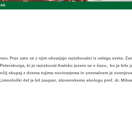
JAK
v. Prav zato se z njim ukvarjajo raziskovalci iz celega sveta. Zadn
tersburga, ki je raziskoval Aralsko jezero se v času, ko je bilo jez
ročij skupaj z dvema tujima novinarjema in snemalcem je ocenjev
 Limnološki del je bil zaupan, slovenskemu ekologu prof. dr. Miha