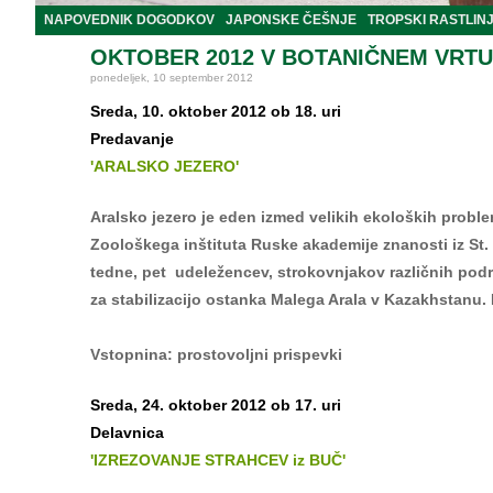
NAPOVEDNIK DOGODKOV
JAPONSKE ČEŠNJE
TROPSKI RASTLIN
OKTOBER 2012 V BOTANIČNEM VRTU
ponedeljek, 10 september 2012
Sreda, 10. oktober 2012 ob 18. uri
Predavanje
'ARALSKO JEZERO'
Aralsko jezero je eden izmed velikih ekoloških problemo
Zoološkega inštituta Ruske akademije znanosti iz St. Pe
tedne, pet udeležencev, strokovnjakov različnih pod
za stabilizacijo ostanka Malega Arala v Kazakhstanu.
Vstopnina: prostovoljni prispevki
Sreda, 24. oktober 2012 ob 17. uri
Delavnica
'IZREZOVANJE STRAHCEV iz BUČ'