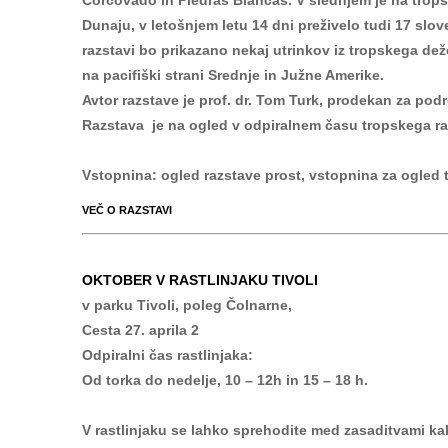
Corcovado in Piedras Blancas. V slednjem je na tropsk
Dunaju, v letošnjem letu 14 dni preživelo tudi 17 slove
razstavi bo prikazano nekaj utrinkov iz tropskega d
na pacifiški strani Srednje in Južne Amerike.
Avtor razstave je prof. dr. Tom Turk, prodekan za podr
Razstava je na ogled v odpiralnem času tropskega ras
Vstopnina: ogled razstave prost, vstopnina za ogled 
VEČ O RAZSTAVI
OKTOBER V RASTLINJAKU TIVOLI
v parku Tivoli, poleg Čolnarne,
Cesta 27. aprila 2
Odpiralni čas rastlinjaka:
Od torka do nedelje, 10 – 12h in 15 – 18 h.
V rastlinjaku se lahko sprehodite med zasaditvami kakt