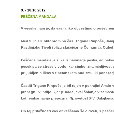
9. - 18.10.2012
PEŠČENA MANDALA
V veselje nam je, da vas lahko obvestimo o posebnem 
Med 9. in 18. oktobrom bo čas.
Trigane Rinpoče, Jamp
Rastlinjaku Tivoli (blizu slaščičarne Čolnarna). Ogle
Peščena mandala je slika iz barvnega peska, edinstve
pesek pa se strese v vodo, kar simbolizira minljivost
priljubljenih likov v tibetanskem budizmu, ki ponazar
Častiti Trigane Rinpoče je bil rojen v pokrajini Amdo 
prebegnil v Indijo, kjer je nadaljeval šolanje v samost
kot reinkarnacijo prepoznal Nj. svetost XIV. Dalajlama. 
Ob tej priložnosti vas obveščamo še o dveh, s pešč