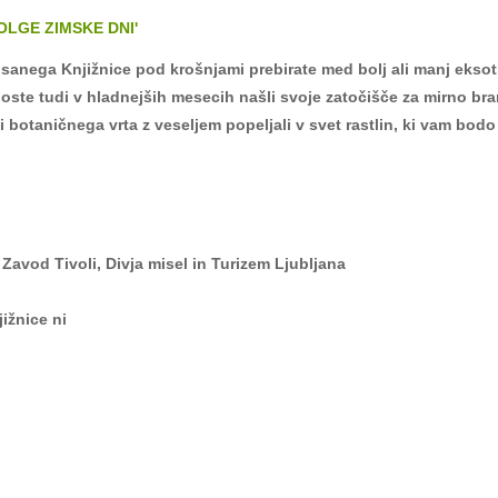
DOLGE ZIMSKE DNI'
isanega Knjižnice pod krošnjami prebirate med bolj ali manj eksot
oste tudi v hladnejših mesecih našli svoje zatočišče za mirno branj
 botaničnega vrta z veseljem popeljali v svet rastlin, ki vam bodo
 Zavod Tivoli, Divja misel in Turizem Ljubljana
ižnice ni