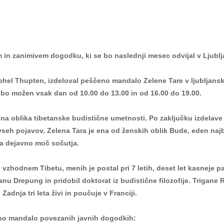
in zanimivem dogodku, ki se bo naslednji mesec odvijal v Ljublj
hel Thupten, izdeloval peščeno mandalo Zelene Tare v ljubljans
d bo možen vsak dan od 10.00 do 13.00 in od 16.00 do 19.00.
na oblika tibetanske budistične umetnosti. Po zaključku izdelave 
 vseh pojavov. Zelena Tara je ena od ženskih oblik Bude, eden najb
ja dejavno moč sočutja.
v vzhodnem Tibetu, menih je postal pri 7 letih, deset let kasneje pa
anu Drepung in pridobil doktorat iz budistične filozofije. Trigane 
Zadnja tri leta živi in poučuje v Franciji.
eno mandalo povezanih javnih dogodkih: